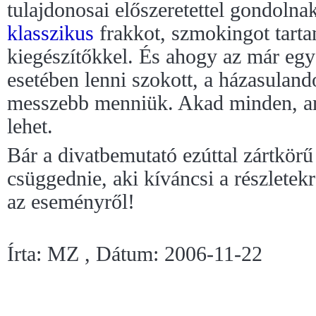
tulajdonosai előszeretettel gondolna
klasszikus
frakkot, szmokingot tart
kiegészítőkkel. És ahogy az már eg
esetében lenni szokott, a házasulan
messzebb menniük. Akad minden, a
lehet.
Bár a divatbemutató ezúttal zártkörű
csüggednie, aki kíváncsi a részlete
az eseményről!
Írta: MZ , Dátum: 2006-11-22