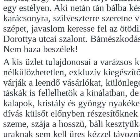
egy estélyen. Aki netán tán bálba ké
karácsonyra, szilveszterre szeretne 
szépet, javaslom keresse fel az ötöd
Dorottya utcai szalont. Bámészkodá
Nem haza beszélek!
A kis üzlet tulajdonosai a varázsos k
nélkülözhetetlen, exkluzív kiegészít
várják a leendő vásárlókat, különlege
táskák is fellelhetők a kínálatban, 
kalapok, kristály és gyöngy nyakéke
dívás külsőt előnyben részesítőknek 
szeme, szája a hosszú, báli kesztyűk 
uraknak sem kell üres kézzel távozn