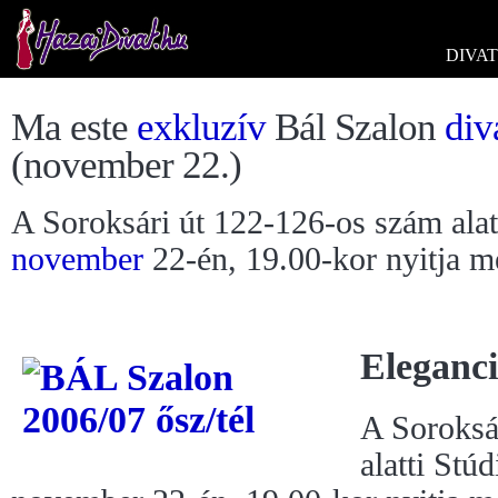
DIVAT
Ma este
exkluzív
Bál Szalon
div
(november 22.)
A Soroksári út 122-126-os szám alat
november
22-én, 19.00-kor nyitja m
Eleganc
A Soroksá
alatti Stú