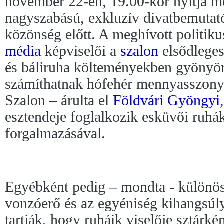
november 22-én, 19.00-kor nyitja m
nagyszabású, exkluzív divatbemutatój
közönség előtt. A meghívott politiku
média
képviselői a
szalon
elsődleges 
és báliruha költeményekben gyönyö
számíthatnak hófehér mennyasszonyi 
Szalon – árulta el
Földvári Gyöngyi
esztendeje foglalkozik esküvői ruhák
forgalmazásával.
Egyébként pedig – mondta - különös
vonzóerő és az egyéniség kihangsúl
tartják, hogy ruháik viselője sztárk