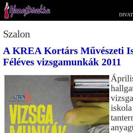
DIVAT
Szalon
A KREA Kortárs Művészeti Is
Féléves vizsgamunkák 2011
Áprili
hallga
vizsga
iskola
tanter
anyagt