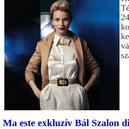
Té
24
ko
k
vá
sz
Ma este exkluzív Bál Szalon d