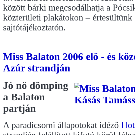
között bárki megcsodálhatja a Pócsik 
közterületi plakátokon – értesültün
sajtótájékoztatón.
Miss Balaton 2006 elő - és kö
Azúr strandján
Jó nő dömping
a Balaton
partján
A paradicsomi állapotokat idéző
Hot
strandján felállított kifutó körül fél