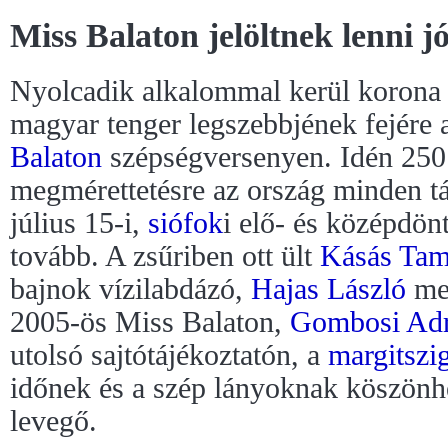
Miss Balaton jelöltnek lenni jó
Nyolcadik alkalommal kerül korona
magyar tenger legszebbjének fejére
Balaton
szépségversenyen. Idén 250 l
megmérettetésre az ország minden tá
július 15-i,
siófok
i elő- és középdön
tovább. A zsűriben ott ült
Kásás Tam
bajnok vízilabdázó,
Hajas László
mes
2005-ös Miss Balaton,
Gombosi Adr
utolsó sajtótájékoztatón, a
margitszi
időnek és a szép lányoknak köszönhe
levegő.