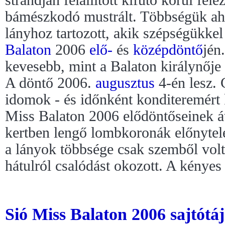
bámészkodó mustrált. Többségük ah
lányhoz tartozott, akik szépségükke
Balaton
2006
elő-
és
középdöntő
jén
kevesebb, mint a Balaton királynője 
A döntő 2006.
augusztus
4-én lesz. 
idomok - és időnként konditeremért k
Miss Balaton 2006 elődöntőseinek át
kertben lengő lombkoronák előnytele
a lányok többsége csak szemből volt
hátulról csalódást okozott. A kényes 
Sió Miss Balaton 2006 sajtótáj