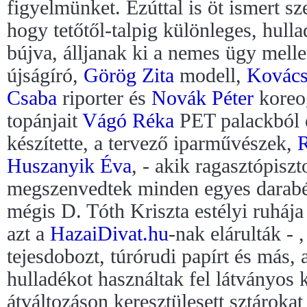
figyelmünket. Ezúttal is öt ismert sz
hogy tetőtől-talpig különleges, hull
bújva, álljanak ki a nemes ügy melle
újságíró,
Görög Zita
modell,
Kovác
Csaba
riporter és
Novák Péter
koreo
topánjait
Vágó Réka
PET palackból 
készítette, a tervező iparművészek,
R
Huszanyik Éva
, - akik ragasztópisz
megszenvedtek minden egyes darabé
mégis D. Tóth Kriszta estélyi ruháj
azt a
HazaiDivat.hu
-nak elárulták - 
tejesdobozt, túrórudi papírt és más, 
hulladékot használtak fel látványos 
átváltozáson keresztülesett sztárokat