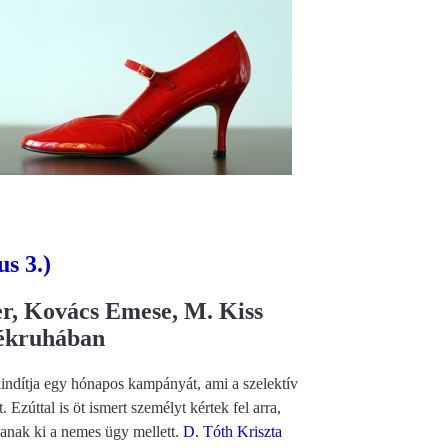
us 3.)
er, Kovács Emese, M. Kiss
dékruhában
lindítja egy hónapos kampányát, ami a szelektív
 Ezúttal is öt ismert személyt kértek fel arra,
ljanak ki a nemes ügy mellett.
D. Tóth Kriszta