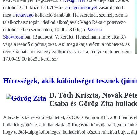
kedvezménnyel megszerezd: a
Design Hét
2009 ideje alatt, 2009.
október 2-11. között 20-70%-os
árengedménnyel
vásárolhatod
meg a
rekavago
kollekció darabjait. Ha szeretnél, személyesen is
találkozhatsz topán-ideálod alkotójával: Vágó Réka cipőtervező
október 10-én szombaton, 10.00-18.00ig a
Pazicski
Showroom
ban (Budapest, V. kerület, Henszlmann Imre utca 3.)
várja a leendő cipőtulajokat. Aki meg akarja előzni a többieket, az
regisztrálhatja magát egy zártkörű vásárlásra, melyre október 5-én,
17.00-19.00 között kerül sor.
Hírességek, akik különbséget tesznek (júni
D. Tóth Kriszta, Novák Pét
Csaba és Görög Zita hulla
A tavalyi sikerre való tekintettel, az ÖKO-Pannon Kht. 2008-ban is e
hulladékgyűjtésre, a hulladékok körforgására irányítja rá figyelmünket.
hogy tetőtől-talpig különleges, hulladékból készült ruhákba bújva, ál