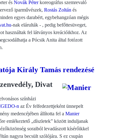
rter és
Novák Péter
koreográfus szemrevaló
 tervező iparművészek,
Rostás Zoltán
és
 minden egyes darabért, egybehangzóan mégis
vat.hu
-nak elárulták - , pedig befőttesüveget,
kot használtak fel látványos kreációikhoz. Az
egcsodálhatja a Pócsik Anita által fotózott
n.
tója Király Tamás rendezésé
zenvedély, Divat
elvonásos színházi
IGEDO-n
az Év felfedezettjeként ünnepelt
zmény medencéjében állította fel a
Manier
dőre emlékeztető „díszletek” között induljanak
ézőközönség soraiból levadászott kísérőikkel
éltán nagyra becsült szólójára. S ez csupán