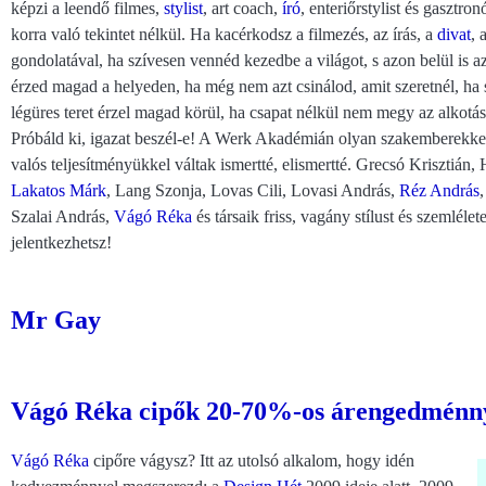
képzi a leendő filmes,
stylist
, art coach,
író
, enteriőrstylist és gasztr
korra való tekintet nélkül. Ha kacérkodsz a filmezés, az írás, a
divat
, 
gondolatával, ha szívesen vennéd kezedbe a világot, s azon belül is a
érzed magad a helyeden, ha még nem azt csinálod, amit szeretnél, ha 
légüres teret érzel magad körül, ha csapat nélkül nem megy az alkotás
Próbáld ki, igazat beszél-e! A Werk Akadémián olyan szakemberekkel
valós teljesítményükkel váltak ismertté, elismertté. Grecsó Krisztián,
Lakatos Márk
, Lang Szonja, Lovas Cili, Lovasi András,
Réz András
Szalai András,
Vágó Réka
és társaik friss, vagány stílust és szemléle
jelentkezhetsz!
Mr Gay
Vágó Réka cipők 20-70%-os árengedménnyel
Vágó Réka
cipőre vágysz? Itt az utolsó alkalom, hogy idén