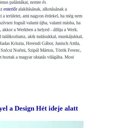
onómus palántákat, nemre és
az
enteriőr
alakításának, alkotásának a
zt a területet, ami nagyon érdekel, ha még nem
szívsen fognál valami újba, valami másba, ha
, akkor a Werkben a helyed - állítja a Werk.
 találkozhatsz, akik tudásukkal, munkájukkal,
 Hadas Kriszta, Herendi Gábor, Janisch Attila,
, Szécsi Noémi, Szipál Márton, Török Ferenc,
tet hoztak a magyar oktatás világába. Most
 a Design Hét ideje alatt