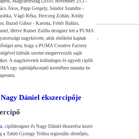
pest, Magyarország (2010. november 25.) –
cs Ákos, Papp Gergely, Sándor Szandra –
shka, Vágó Réka, Herczeg Zoltán, Király
or, Bazsó Gábor - Karotta, Fehér Balázs,
mel, illetve Rainer Zsófia designer lett a PUMA
arországi nagykövete, akik elsőként kaptak
-
tőséget arra, hogy a PUMA Creative Factory
tségével ízlésük szerint megtervezzék saját
iket. A nagykövetek különleges és egyedi cipőit
MA egy sajtótájékoztató keretében mutatta be
apesten.
 Nagy Dániel ékszercipője
zercipő
a
, cipődesigner és Nagy Dániel ékszerész kezei
ég a Tahiti Gyöngy Trófea regionális döntőjén,