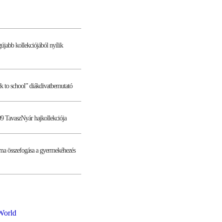
gújabb kollekciójából nyílik
ack to school” diákdivatbemutató
9 TavaszNyár hajkollekciója
kma összefogása a gyermekéhezés
World