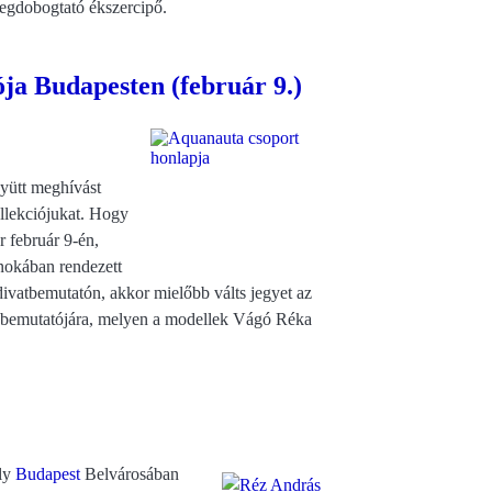
 megdobogtató ékszercipő.
ja Budapesten (február 9.)
yütt meghívást
llekciójukat. Hogy
r február 9-én,
nokában rendezett
divatbemutatón, akkor mielőbb válts jegyet az
 bemutatójára, melyen a modellek Vágó Réka
ely
Budapest
Belvárosában