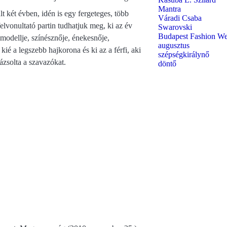
Mantra
 két évben, idén is egy fergeteges, több
Váradi Csaba
 felvonultató partin tudhatjuk meg, ki az év
Swarovski
Budapest Fashion W
 modellje, színésznője, énekesnője,
augusztus
kié a legszebb hajkorona és ki az a férfi, aki
szépségkirálynő
ázsolta a szavazókat.
döntő