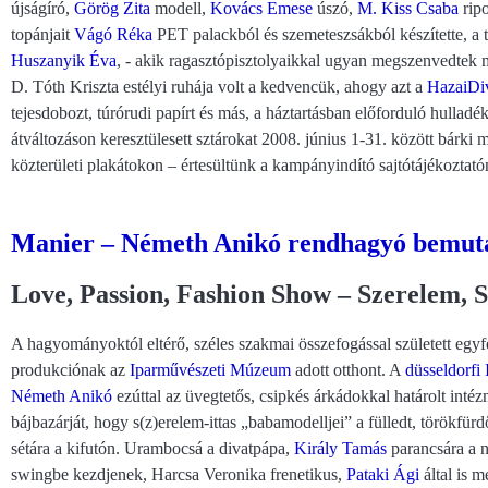
újságíró,
Görög Zita
modell,
Kovács Emese
úszó,
M. Kiss Csaba
ripo
topánjait
Vágó Réka
PET palackból és szemeteszsákból készítette, a
Huszanyik Éva
, - akik ragasztópisztolyaikkal ugyan megszenvedtek
D. Tóth Kriszta estélyi ruhája volt a kedvencük, ahogy azt a
HazaiDi
tejesdobozt, túrórudi papírt és más, a háztartásban előforduló hulladé
átváltozáson keresztülesett sztárokat 2008. június 1-31. között bárki m
közterületi plakátokon – értesültünk a kampányindító sajtótájékoztató
Manier – Németh Anikó rendhagyó bemuta
Love, Passion, Fashion Show – Szerelem, S
A hagyományoktól eltérő, széles szakmai összefogással született egyf
produkciónak az
Iparművészeti Múzeum
adott otthont. A
düsseldorfi
Németh Anikó
ezúttal az üvegtetős, csipkés árkádokkal határolt inté
bájbazárját, hogy s(z)erelem-ittas „babamodelljei” a fülledt, törökfür
sétára a kifutón. Urambocsá a divatpápa,
Király Tamás
parancsára a n
swingbe kezdjenek, Harcsa Veronika frenetikus,
Pataki Ági
által is m