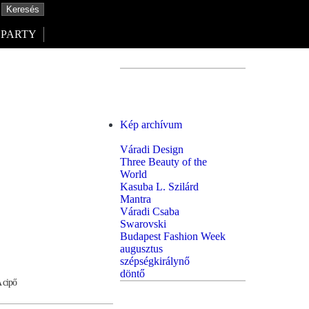
PARTY
Kép archívum
Váradi Design
Three Beauty of the
World
Kasuba L. Szilárd
Mantra
Váradi Csaba
Swarovski
Budapest Fashion Week
augusztus
szépségkirálynő
döntő
 cipő