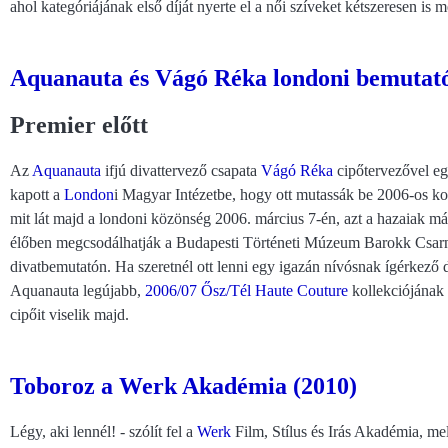
ahol kategóriájának első díját nyerte el a női szíveket kétszeresen is
Aquanauta és Vágó Réka londoni bemutató
Premier előtt
Az
Aquanauta
ifjú divattervező csapata
Vágó Réka
cipőtervezővel eg
kapott a
London
i Magyar Intézetbe, hogy ott mutassák be 2006-os ko
mit lát majd a londoni közönség 2006. március 7-én, azt a hazaiak má
élőben megcsodálhatják a Budapesti Történeti Múzeum Barokk Csar
divatbemutatón. Ha szeretnél ott lenni egy igazán nívósnak ígérkező 
Aquanauta legújabb,
2006/07 Ősz/Tél
Haute Couture
kollekciójának
cipőit viselik majd.
Toboroz a Werk Akadémia (2010)
Légy, aki lennél! - szólít fel a
Werk
Film, Stílus és Irás Akadémia, m