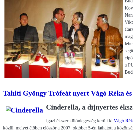
Buda
Ková
Nanu
Vikt
Cara
magy
lehe
segí
cipő
a PU
Bud
Tahiti Gyöngy Trófeát nyert Vágó Réka és
Cinderella, a díjnyertes éks
Igazi ékszer különlegesség került ki
Vágó Rék
közül, melyet élőben először a 2007. október 5-én láthatott a közöns