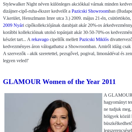
Stylewalker Night néven különleges akciókkal várnak minden kedve
dizájner-cipő-ruha-ékszer kedvelőt a
Pazicski Showroom
ban (Budape
V.kerület, Henszlmann Imre utca 3.) 2009. május 21-én, csütörtökön, 
2009 Nyár
i cipőkollekciójának darabjait akár 20%-os árkedvezménn
korábbi kollekcióinak utolsó topánjait akár 30-50-70%-os kedvezmén
készlet tart... A
rekavago
cipellők mellett
Pazicski Miklós
divattervező
kedvezményes áron válogathatsz a Showroomban. Amiről idáig csak álm
A szervezők - akik szeretettel, pezsgővel, pogival, limonádéval és zen
legyen veled!'
GLAMOUR Women of the Year 2011
A GLAMOUR ma
hagyományt ter
ne tudjuk meg,
hölgyek közül 
büszkélkedhető
legszerencséseb