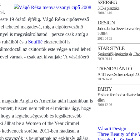
SZÉPSÉG
s
3 D-s plasztika
st,
2010-01-10
este 19 órától éjfélig. Vágó Réka cipőtervező
DESIGN
yel teheted magadévá, míg a cipőtervezőnő
Juhos Janka ékszertervező le
kiállítá
nyel is megvásárolhatod - persze csak amíg a
2011-04-05
 ruháiból és a
Soufflé
ékszereiből is
STAR STYLE
odoztál az csütörtök este végre a tied lehet!
Sztárszülői értekezlet és „B
ével várnak - csak azt kívánják: 'A vásárlóerő
2009-09-14
TRENDAJÁNLÓ
A 111 éves Schwarzkopf 200
2009-06-08
PARTY
Fashion for food a divatsza
ellen
gazin Anglia és Amerika után hazánkban is
2010-12-06
emtett, hiszen nem telhet el március úgy, hogy
 hogy a legtehetségesebb és legsikeresebb
ki állhat be a Women of the Year címmel
Váradi Design
 kedvencek sorába. 2011-ben ráadásul a
Three Beauty of the 
b szavazók is bejuthatnak az exkluzív gálára.
Kasuba L. Szilárd