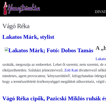
DIVAT
Vágó Réka
Lakatos Márk, stylist
A „
Lakato
szokták, megosztja az embereket. Lehet őt szeretni, nem szeretni, de
elképzelhetetlen. Színházi jelmeztervező,
Zob Kati
divattervező nélkül
mindenes, agent provocateur, 'kényszerúttörő', kifogyhatatlan ötletg
hogy a természetfeletti érzékenységgel megáldott stílusvirtuóz, végü
Vágó Réka cipők, Pazicski Miklós ruhák és