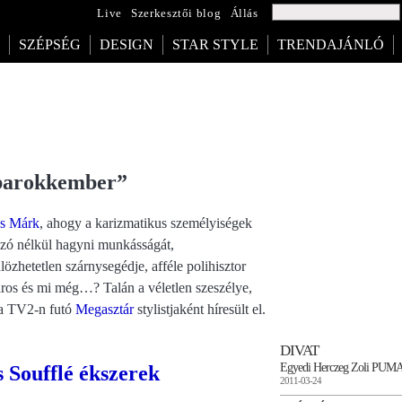
Live
Szerkesztői blog
Állás
SZÉPSÉG
DESIGN
STAR STYLE
TRENDAJÁNLÓ
barokkember”
s Márk
, ahogy a karizmatikus személyiségek
 szó nélkül hagyni munkásságát,
özhetetlen szárnysegédje, afféle polihisztor
yáros és mi még…? Talán a véletlen szeszélye,
l a TV2-n futó
Megasztár
stylistjaként híresült el.
DIVAT
Egyedi Herczeg Zoli PUMA
 Soufflé ékszerek
2011-03-24