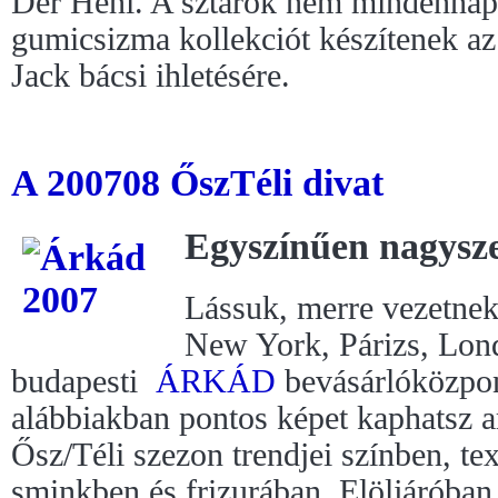
Dér Heni. A sztárok nem mindennapi
gumicsizma kollekciót készítenek az 
Jack bácsi ihletésére.
A 200708 ŐszTéli divat
Egyszínűen nagysz
Lássuk, merre vezetnek
New York, Párizs, Lond
budapesti
ÁRKÁD
bevásárlóközpon
alábbiakban pontos képet kaphatsz a
Ősz/Téli szezon trendjei színben, tex
sminkben és frizurában. Elöljáróban 