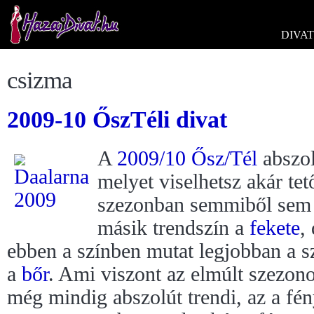
DIVAT
csizma
2009-10 ŐszTéli divat
A
2009/10 Ősz/Tél
abszol
melyet viselhetsz akár tet
szezonban semmiből sem t
másik trendszín a
fekete
,
ebben a színben mutat legjobban a s
a
bőr
. Ami viszont az elmúlt szezon
még mindig abszolút trendi, az a fén