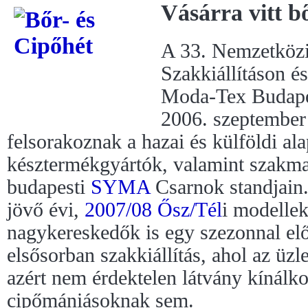
Vásárra vitt b
A 33. Nemzetköz
Szakkiállításon é
Moda-Tex Budapes
2006. szeptember 
felsorakoznak a hazai és külföldi al
késztermékgyártók, valamint szakma
budapesti
SYMA
Csarnok standjain.
jövő évi,
2007/08 Ősz/Tél
i modellek
nagykereskedők is egy szezonnal elő
elsősorban szakkiállítás, ahol az üz
azért nem érdektelen látvány kínálko
cipőmániásoknak sem.