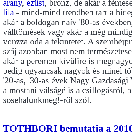
arany
,
ezüst
, bronz, de akár a fémes
lila
- mind-mind trendben tart a hide
akár a boldogan naív '80-as években,
válltömések vagy akár a még mindig 
vonzza oda a tekintetet. A szemhéjpú
száj azonban most nem természetese
akár a peremen kívülire is megnagyob
pedig ugyancsak nagyok és minél tö
'20-as, '30-as évek Nagy Gazdasági 
a mostani válságé is a csillogásról, a
sosehalunkmeg!-ről szól.
TOTHBORI bemutatja a 201020