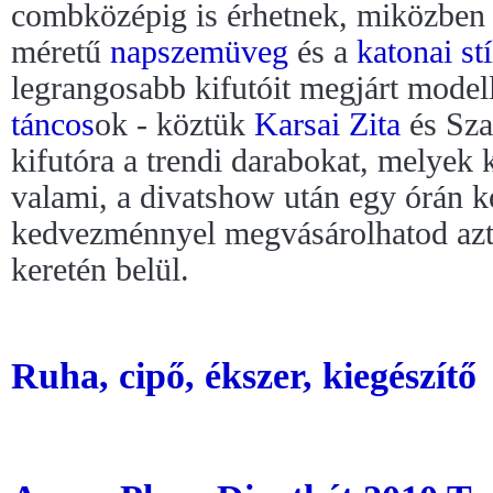
combközépig is érhetnek, miközben 
méretű
napszemüveg
és a
katonai st
legrangosabb kifutóit megjárt modell
táncos
ok - köztük
Karsai Zita
és Sza
kifutóra a trendi darabokat, melyek 
valami, a divatshow után egy órán 
kedvezménnyel megvásárolhatod az
keretén belül.
Ruha, cipő, ékszer, kiegészítő