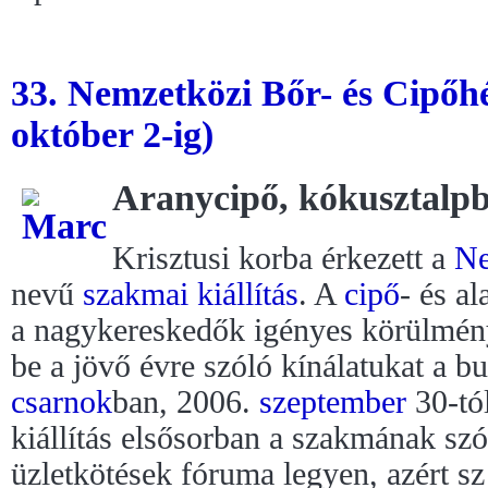
33. Nemzetközi Bőr- és Cipőhé
október 2-ig)
Aranycipő, kókusztalpb
Krisztusi korba érkezett a
Ne
nevű
szakmai kiállítás
. A
cipő
- és a
a nagykereskedők igényes körülmény
be a jövő évre szóló kínálatukat a b
csarnok
ban, 2006.
szeptember
30-tó
kiállítás elsősorban a szakmának szól
üzletkötések fóruma legyen, azért s