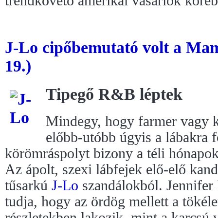
trendkövető amerikai vásárlók köréb
J-Lo cipőbemutató volt a Ma
19.)
Tipegő R&B léptek
Mindegy, hogy farmer vagy kis
előbb-utóbb úgyis a lábakra f
körömráspolyt bizony a téli hónapo
Az ápolt, szexi lábfejek elő-elő kand
tűsarkú
J-Lo
szandálokból. Jennifer
tudja, hogy az ördög mellett a tökéle
részletekben lakozik, mint a karcsú 