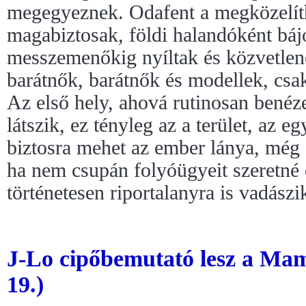
megegyeznek. Odafent a megközelíth
magabiztosak, földi halandóként bá
messzemenőkig nyíltak és közvetle
barátnők, barátnők és modellek, csak
Az első hely, ahová rutinosan bené
látszik, ez tényleg az a terület, az eg
biztosra mehet az ember lánya, még a
ha nem csupán folyóügyeit szeretné e
történetesen riportalanyra is vadászi
J-Lo cipőbemutató lesz a Ma
19.)