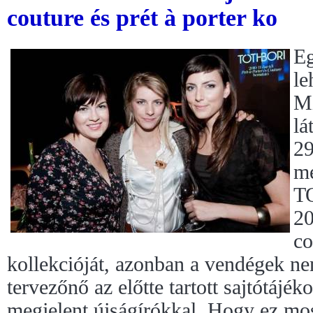
couture és prét à porter ko
Eg
le
Mi
lá
29
me
T
20
co
kollekcióját, azonban a vendégek nem
tervezőnő az előtte tartott sajtótájék
megjelent újságírókkal. Hogy ez mos