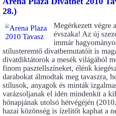
Arena Plaza Divathét 2010 Ta
28.)
Megérkezett végre a
évszaka! Az új szez
immár hagyományo
stílusteremtő divatbemutatóit is ma
divatdiktátorok a mesék világából me
finom pasztellszíneket, élénk kiegé
darabokat álmodtak meg tavaszra, h
stílusok, anyagok és minták izgalm
varázsoljanak el idén mindenkit a ki
hónapjának utolsó hétvégéjén (2010
hazai közönség is ízelítőt kaphat a 