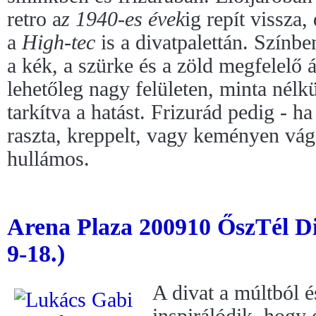
retro a
z 1940-es évek
ig repít vissza,
a
High-tec
is a divatpalettán. Színbe
a kék, a szürke és a zöld megfelelő á
lehetőleg nagy felületen, minta nélkü
tarkítva a hatást. Frizurád pedig - ha
raszta, kreppelt, vagy keményen vá
hullámos.
Arena Plaza 200910 ŐszTél Di
9-18.)
A divat a múltból é