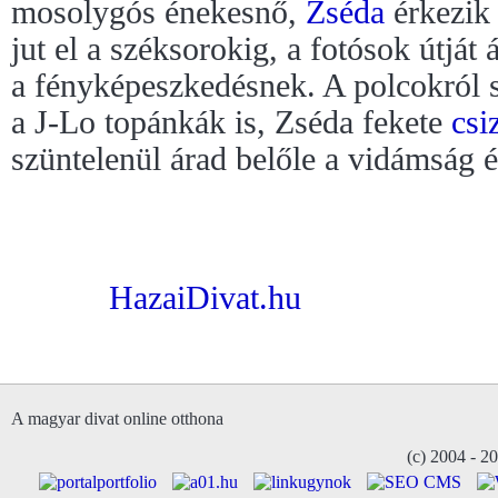
mosolygós énekesnő,
Zséda
érkezik
jut el a széksorokig, a fotósok útját 
a fényképeszkedésnek. A polcokról s
a J-Lo topánkák is, Zséda fekete
csi
szüntelenül árad belőle a vidámság é
HazaiDivat.hu
A magyar divat online otthona
(c) 2004 - 2