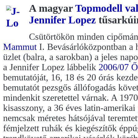
A magyar
Topmodell va
Jennifer Lopez
tűsarkúi
Csütörtökön minden cipőmáni
Mammut
I. Bevásárlóközpontban a h
üzlet (balra, a sarokban) a jeles na
a Jennifer Lopez lábbelik
2006/07 Ő
bemutatóját, 16, 18 és 20 órás kezde
bemutatót pezsgős állófogadás követi
mindenkit szeretettel várnak. A 197
kisasszony, a 36 éves latin-amerikai
nemcsak méretes hátsójával teremtett
fémjelzett ruhák és kiegészítők éppú