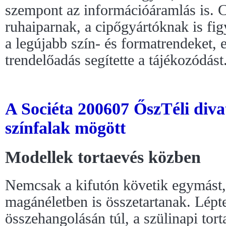
szempont az információáramlás is. 
ruhaiparnak, a cipőgyártóknak is fi
a legújabb szín- és formatrendeket, 
trendelőadás segítette a tájékozódást
A Sociéta 200607 ŐszTéli div
színfalak mögött
Modellek tortaevés közben
Nemcsak a kifutón követik egymást,
magánéletben is összetartanak. Lépt
összehangolásán túl, a szülinapi tor