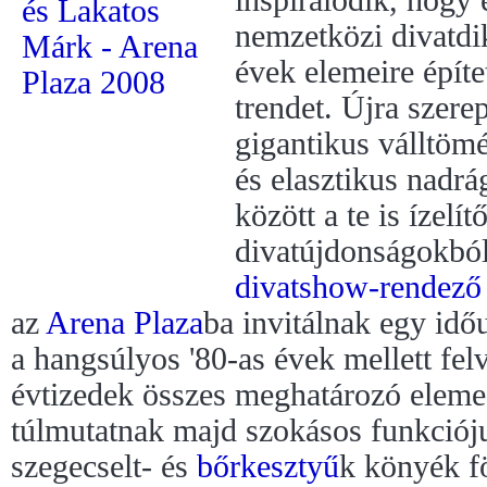
inspirálódik, hogy 
nemzetközi divatdik
évek elemeire építe
trendet. Újra szere
gigantikus válltömé
és elasztikus nadrá
között a te is ízelít
divatújdonságokbó
divatshow-rendező
az
Arena Plaza
ba invitálnak egy idő
a hangsúlyos '80-as évek mellett fel
évtizedek összes meghatározó eleme
túlmutatnak majd szokásos funkciój
szegecselt- és
bőr
kesztyű
k könyék f