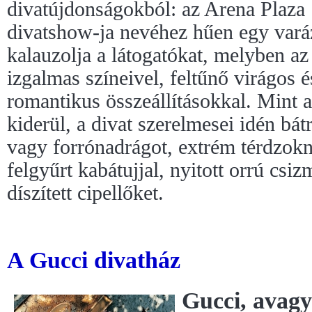
divatújdonságokból: az Arena Plaza
divatshow-ja nevéhez hűen egy vará
kalauzolja a látogatókat, melyben az
izgalmas színeivel, feltűnő virágos 
romantikus összeállításokkal. Mint a
kiderül, a divat szerelmesei idén bá
vagy forrónadrágot, extrém térdzokni
felgyűrt kabátujjal, nyitott orrú csi
díszített cipellőket.
A Gucci divatház
Gucci, avagy