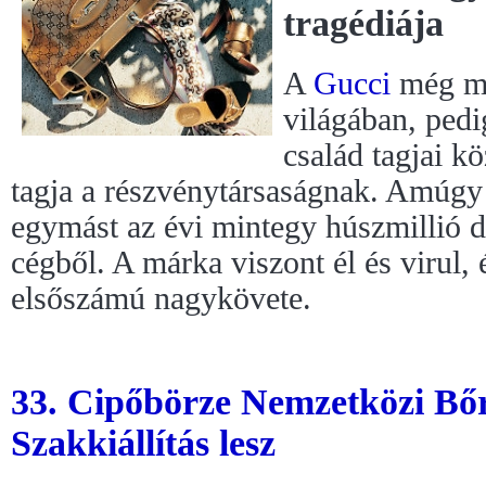
tragédiája
A
Gucci
még ma
világában, pedi
család tagjai k
tagja a részvénytársaságnak. Amúgy
egymást az évi mintegy húszmillió d
cégből. A márka viszont él és virul, 
elsőszámú nagykövete.
33. Cipőbörze Nemzetközi Bőr
Szakkiállítás lesz