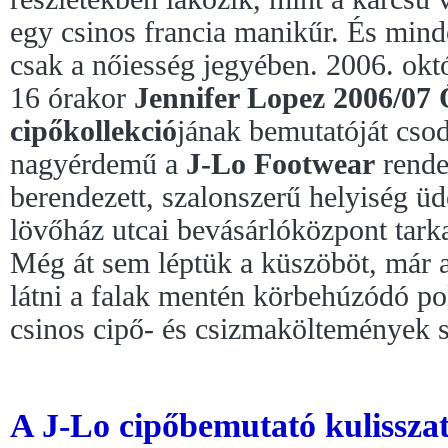
egy csinos francia manikűr. És min
csak a nőiesség jegyében. 2006. okt
16 órakor
Jennifer Lopez 2006/07 
cipőkollekció
jának bemutatóját cso
nagyérdemű a
J-Lo Footwear
rende
berendezett, szalonszerű helyiség üde
lövőház utcai bevásárlóközpont tark
Még át sem léptük a küszöböt, már a
látni a falak mentén körbehúzódó po
csinos cipő- és csizmaköltemények
A J-Lo cipőbemutató kulisszati