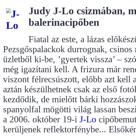
Judy J-Lo csizmában, m
balerinacipőben
Fiatal az este, a lázas előkés
Pezsgőspalackok durrognak, csinos 
üzletből ki-be, ’gyertek vissza’ – sz
még igazítani kell. A frizura már re
viszont félrecsúszott, előbb azt kell 
aztán készülhetnek csak az első fotó
kezdődik, de mielőtt bárki hozzászo
spanyolfal mögötti világ lassan besz
a 2006. október 19-i
J-Lo
cipőbemut
kerüljenek reflektorfénybe... Elsőké