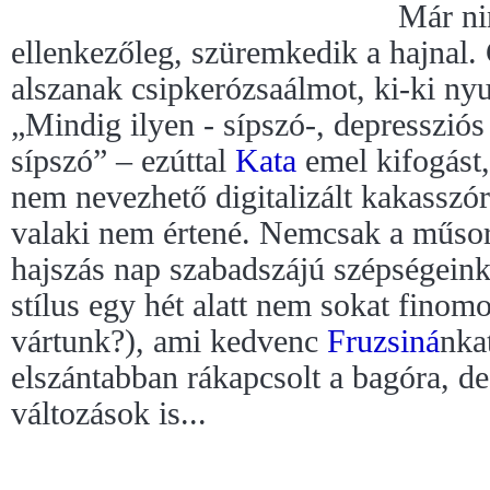
Már ni
ellenkezőleg, szüremkedik a hajnal.
alszanak csipkerózsaálmot, ki-ki n
„Mindig ilyen - sípszó-, depressziós 
sípszó” – ezúttal
Kata
emel kifogást
nem nevezhető digitalizált kakasszór
valaki nem értené. Nemcsak a műsor
hajszás nap szabadszájú szépségeink
stílus egy hét alatt nem sokat finomo
vártunk?), ami kedvenc
Fruzsiná
nkat
elszántabban rákapcsolt a bagóra, de 
változások is...