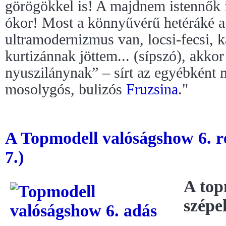
görögökkel is! A majdnem istennők id
ókor! Most a könnyűvérű hetéráké a
ultramodernizmus van, locsi-fecsi,
kurtizánnak jöttem... (sípszó), akko
nyuszilánynak” – sírt az egyébként
mosolygós, bulizós
Fruzsina
."
A Topmodell valóságshow 6. r
7.)
A top
szépe