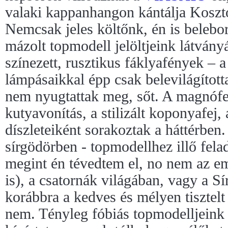
valaki kappanhangon kántálja Koszt
Nemcsak jeles költőnk, én is belebo
mázolt topmodell jelöltjeink látvány
színezett, rusztikus fáklyafények – a
lámpásaikkal épp csak belevilágítot
nem nyugtattak meg, sőt. A magnófel
kutyavonítás, a stilizált koponyafej, 
díszleteiként sorakoztak a háttérben.
sírgödörben - topmodellhez illő fela
megint én tévedtem el, no nem az em
is), a csatornák világában, vagy a S
korábbra a kedves és mélyen tisztel
nem. Tényleg fóbiás topmodelljeink