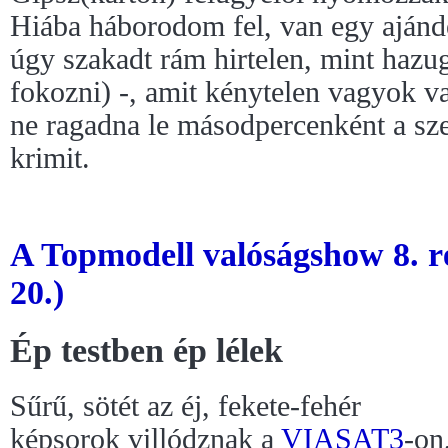
Hiába háborodom fel, van egy ajánd
úgy szakadt rám hirtelen, mint hazug
fokozni) -, amit kénytelen vagyok v
ne ragadna le másodpercenként a s
krimit.
A Topmodell valóságshow 8. r
20.)
Ép testben ép lélek
Sűrű, sötét az éj, fekete-fehér
képsorok villódznak a
VIASAT3
-on