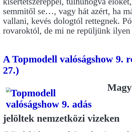
kísértetszereppel, túlhuhogva élőket,
semmitől se…, vagy hát azért, ha m
vallani, kevés dologtól rettegnek. P
rovaroktól, de mi ne repüljünk ilyen
A Topmodell valóságshow 9. r
27.)
Magy
jelöltek nemzetközi vizeken