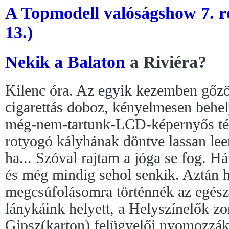
A Topmodell valóságshow 7. r
13.)
Nekik a
Balaton
a Riviéra?
Kilenc óra. Az egyik kezemben gőzö
cigarettás doboz, kényelmesen behel
még-nem-tartunk-LCD-képernyős tév
rotyogó kályhának döntve lassan lee
ha... Szóval rajtam a jóga se fog. Há
és még mindig sehol senkik. Aztán h
megcsúfolásomra történnék az egész
lánykáink helyett, a Helyszínelők z
Gipsz(karton) felügyelői nyomozzák