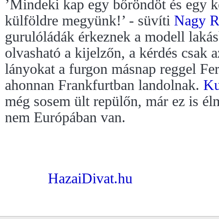
’Mindeki kap egy bőröndöt és egy ké
külföldre megyünk!’ - süvíti
Nagy R
gurulóládák érkeznek a modell lakásb
olvasható a kijelzőn, a kérdés csak a
lányokat a furgon másnap reggel Fer
ahonnan Frankfurtban landolnak.
Ku
még sosem ült repülőn, már ez is él
nem Európában van.
HazaiDivat.hu