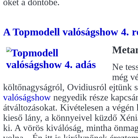
õket a döntőbe.
A Topmodell valóságshow 4. ré
Meta
Ne tes
még vé
költőnagyságról, Ovidiusról ejtünk 
valóságshow
negyedik része kapcsán
átváltozásokat. Kivételesen a végén
kieső lány, a könnyeivel küzdő Xéni
ki. A vörös kiválóság, mintha önmag