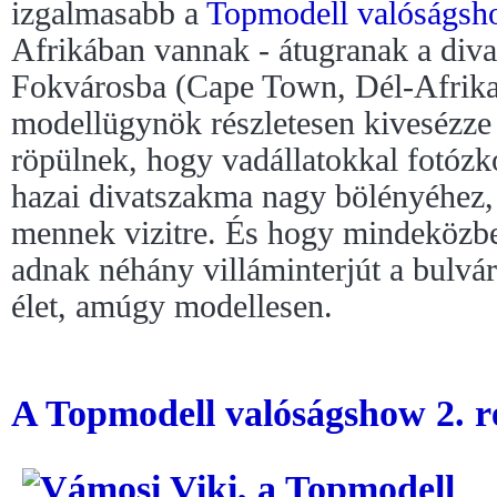
izgalmasabb a
Topmodell valóságsh
Afrikában vannak - átugranak a diva
Fokvárosba (Cape Town, Dél-Afrika)
modellügynök részletesen kivesézze
röpülnek, hogy vadállatokkal fotózk
hazai divatszakma nagy bölényéhez
mennek vizitre. És hogy mindeközb
adnak néhány villáminterjút a bulvár
élet, amúgy modellesen.
A Topmodell valóságshow 2. ré