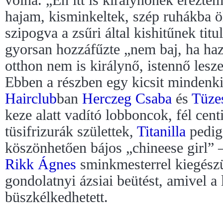
volna. „Én itt is királynőnek érezt
hajam, kisminkeltek, szép ruhákba ö
szipogva a zsűri által kishitűnek titu
gyorsan hozzáfűzte „nem baj, ha h
otthon nem is királynő, istennő les
Ebben a részben egy kicsit mindenkib
Hairclub
ban
Herczeg Csaba
és
Tüze
keze alatt vadító lobboncok, fél centi
tüsifrizurák születtek,
Titanilla
pedig 
köszönhetően bájos „chineese girl” 
Rikk Ágnes
sminkmesterrel kiegészü
gondolatnyi ázsiai beütést, amivel a
büszkélkedhetett.