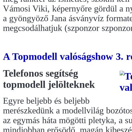
Vámosi Viki, képernyőre gördül a 
a gyöngyöző Jana ásványvíz formaterv
megcsodálhatjuk (szponzor szponzor
A Topmodell valóságshow 3. ré
Telefonos segítség
topmodell jelölteknek
Egyre beljebb és beljebb
merészkedünk a modellvilág bozótos
az egymás háta mögötti pletyka, a su
mindjobban erősödő, magán kibeszé