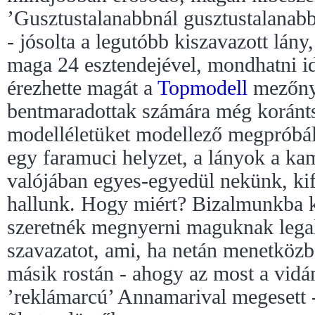
’Gusztustalanabbnál gusztustalanabb
- jósolta a legutóbb kiszavazott lány
maga 24 esztendejével, mondhatni id
érezhette magát a
Topmodell
mezőny
bentmaradottak számára még koránts
modelléletüket modellező megpróbált
egy faramuci helyzet, a lányok a ka
valójában egyes-egyedül nekünk, kif
hallunk. Hogy miért? Bizalmunkba k
szeretnék megnyerni maguknak legal
szavazatot, ami, ha netán menetközb
másik rostán - ahogy az most a vidá
’reklámarcú’ Annamarival megesett -