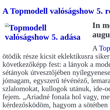
A Topmodell valóságshow 5. ré
In m
augu
A
Top
ötödik része kicsit eklektikusra siker
következőképp fest: a lányok a model
sétányok útvesztőjében nyílegyenes
jómagam, egyszerű tévénéző, lemar
szlalomokat, kullogok utánuk, ide
fejem. „Ariadné fonala hol vagy, m
kérdezősködöm, hagyom a sötétben t