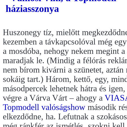
Huszonegy tíz, mielőtt megkezdődne
kezemben a távkapcsolóval még egysz
a mosdóba, nehogy nekem megint a 
maradjak le. (Mindig a félórás rekl
nem bírom kivárni a szünetet, aztá
sokáig tart.) Három, kettő, egy, min
másodpercek lehetnek hátra és igen,
végre a Várva Várt – ahogy a
VIAS
Topmodell valóságshow
második ré
elkezdődne, ha. Lefutnak a szokásos
még ránkfér az ismétlés, szokni kel