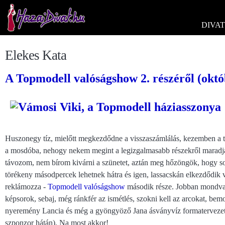
DIVAT
Elekes Kata
A Topmodell valóságshow 2. részéről (októ
Huszonegy tíz, mielőtt megkezdődne a visszaszámlálás, kezemben a t
a mosdóba, nehogy nekem megint a legizgalmasabb részekről maradjak
távozom, nem bírom kivárni a szünetet, aztán meg hőzöngök, hogy sok
törékeny másodpercek lehetnek hátra és igen, lassacskán elkezdődik
reklámozza -
Topmodell valóságshow
második része. Jobban mondva,
képsorok, sebaj, még ránkfér az ismétlés, szokni kell az arcokat, be
nyeremény Lancia és még a gyöngyöző Jana ásványvíz formatervezett 
szponzor hátán). Na most akkor!