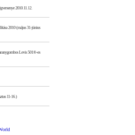
égversenye 2010.11.12.
tása 2010 (május 31-június
k aranygombos Levis 501®-es
ztus 11-16.)
World