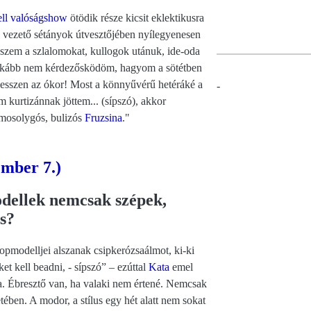
ll valóságshow
ötödik része kicsit eklektikusra
lé vezető sétányok útvesztőjében nyílegyenesen
szem a szlalomokat, kullogok utánuk, ide-oda
inkább nem kérdezősködöm, hagyom a sötétben
 vesszen az ókor! Most a könnyűvérű hetéráké a
-
 kurtizánnak jöttem... (sípszó), akkor
mosolygós, bulizós
Fruzsina
."
ember 7.)
dellek nemcsak szépek,
s?
topmodelljei alszanak csipkerózsaálmot, ki-ki
t kell beadni, - sípszó” – ezúttal
Kata
emel
a. Ébresztő van, ha valaki nem értené. Nemcsak
ében. A modor, a stílus egy hét alatt nem sokat