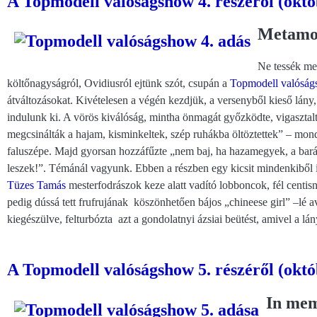
A Topmodell valóságshow 4. részéről (októ
Metamo
Ne tessék me
költőnagyságról, Ovidiusról ejtünk szót, csupán a
Topmodell valósá
átváltozásokat. Kivételesen a végén kezdjük, a versenyből kieső lány
indulunk ki. A vörös kiválóság, mintha önmagát győzködte, vigasztalt
megcsinálták a hajam, kisminkeltek, szép ruhákba öltöztettek” – mondta
faluszépe. Majd gyorsan hozzáfűzte „nem baj, ha hazamegyek, a bará
leszek!”. Témánál vagyunk. Ebben a részben egy kicsit mindenkiből i
Tüzes Tamás
mesterfodrászok keze alatt vadító lobboncok, fél centisné
pedig dússá tett frufrujának köszönhetően bájos „chineese girl” –lé a
kiegészülve, felturbózta azt a gondolatnyi ázsiai beütést, amivel a lá
A Topmodell valóságshow 5. részéről (októ
In mem