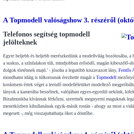
A Topmodell valóságshow 3. részéről (októ
Telefonos segítség topmodell
jelölteknek
Egyre beljebb és beljebb merészkedünk a modellvilág bozótosába, a 
a suskus, a színfalakon túli, mindjobban erősödő, magán kibeszélő-s
dolgok történnek majd.’ - jósolta a legutóbb kiszavazott lány,
Fentős 
mondhatni idáig is túlkorosnak érezhette magát a
Topmodell
mezőnyéb
korántsem értek véget a leendő modelléletüket modellező megpróbáltat
lányok a kamerába beszélnek, valójában egyes-egyedül nekünk, kifelé
Bizalmunkba kívánnak férkőzni, szeretnék megnyerni maguknak legalá
menetközben kihullanának egyik-másik rostán - ahogy az most a vidá
megesett -, még visszajuttathatja õket a döntőbe.