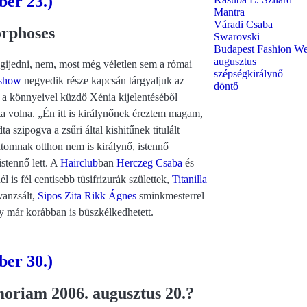
ber 23.)
Mantra
Váradi Csaba
rphoses
Swarovski
Budapest Fashion W
augusztus
gijedni, nem, most még véletlen sem a római
szépségkirálynő
gshow
negyedik része kapcsán tárgyaljuk az
döntő
, a könnyeivel küzdő Xénia kijelentéséből
a volna. „Én itt is királynőnek éreztem magam,
 szipogva a zsűri által kishitűnek titulált
tomnak otthon nem is királynő, istennő
stennő lett. A
Hairclub
ban
Herczeg Csaba
és
l is fél centisebb tüsifrizurák születtek,
Titanilla
vanzsált,
Sipos Zita
Rikk Ágnes
sminkmesterrel
ny már korábban is büszkélkedhetett.
ber 30.)
oriam 2006. augusztus 20.?