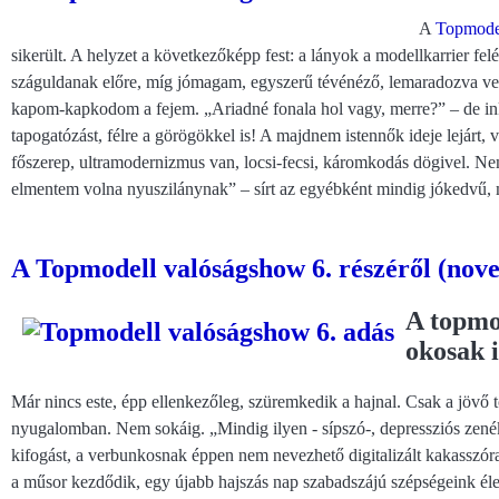
A
Topmode
sikerült. A helyzet a következőképp fest: a lányok a modellkarrier fe
száguldanak előre, míg jómagam, egyszerű tévénéző, lemaradozva ve
kapom-kapkodom a fejem. „Ariadné fonala hol vagy, merre?” – de 
tapogatózást, félre a görögökkel is! A majdnem istennők ideje lejárt,
főszerep, ultramodernizmus van, locsi-fecsi, káromkodás dögivel. Nem
elmentem volna nyuszilánynak” – sírt az egyébként mindig
jókedvű, 
A Topmodell valóságshow 6. részéről (nov
A topmo
okosak i
Már nincs este, épp ellenkezőleg, szüremkedik a hajnal. Csak a jövő 
nyugalomban. Nem sokáig. „Mindig ilyen - sípszó-, depressziós zenéke
kifogást, a verbunkosnak éppen nem nevezhető digitalizált kakasszór
a műsor kezdődik, egy újabb hajszás nap szabadszájú szépségeink élet