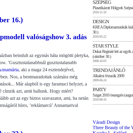
SZÉPSÉG
Plasztikázott Hölgyek Széps
2010-11-10
ber 16.)
DESIGN
KREA Diplomamunkák kiállí
30.)
2010-05-22
STAR STYLE
Dukai Regináé lett az egyi
házban beindult az egymás háta mögötti pletyka,
(október 30.)
2008-10-03
how. ’Gusztustalanabbnál gusztustalanabb
Annamária
, aki a maga 24 esztendejével,
TRENDAJÁNLÓ
Alkalmi frizurák 2009
en. Nos, a bentmaradottak számára még
2009-06-24
ások... Már alapból is egy faramuci helyzet, a
PARTY
 címzik azt, amit hallunk. Hogy miért?
Sziget 2010 összegzés (augus
bb azt az egy biztos szavazatot, ami, ha netán
2010-08-16
mságáról híres, ’reklámarcú’ Annamarival
Váradi Design
Three Beauty of the 
Kasuba L. Szilárd