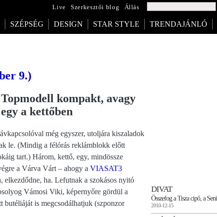
Live
Szerkesztői blog
Állás
SZÉPSÉG
DESIGN
STAR STYLE
TRENDAJÁNLÓ
ber 9.)
Topmodell kompakt, avagy
egy a kettőben
ávkapcsolóval még egyszer, utoljára kiszaladok
 le. (Mindig a félórás reklámblokk előtt
áig tart.) Három, kettő, egy, mindössze
 végre a Várva Várt – ahogy a
VIASAT3
 elkezdődne, ha. Lefutnak a szokásos nyitó
DIVAT
mosolyog Vámosi Viki, képernyőre gördül a
Összefog a Tisza cipő, a Sen
butéliáját is megcsodálhatjuk (szponzor
2010-12-15