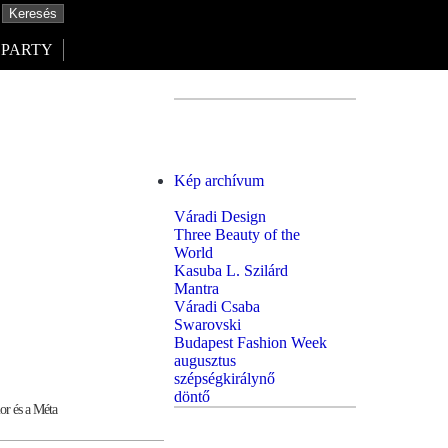
PARTY
Kép archívum
Váradi Design
Three Beauty of the
World
Kasuba L. Szilárd
Mantra
Váradi Csaba
Swarovski
Budapest Fashion Week
augusztus
szépségkirálynő
döntő
ior és a Méta