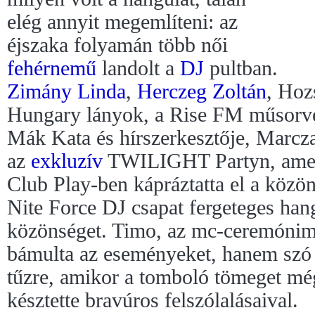
elég annyit megemlíteni: az
éjszaka folyamán több női
fehérnemű
landolt a
DJ
pultban.
Zimány Linda
,
Herczeg Zoltán
, Hoz
Hungary lányok, a Rise FM műsorvez
Mák Kata és hírszerkesztője, Marcza
az
exkluzív
TWILIGHT Partyn, amel
Club Play-ben kápráztatta el a közön
Nite Force DJ csapat fergeteges han
közönséget. Timo, az mc-ceremónim
bámulta az eseményeket, hanem szó sz
tűzre, amikor a tomboló tömeget még
késztette bravúros felszólalásaival.