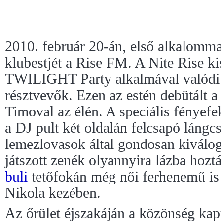
2010. február 20-án, első alkalomm
klubestjét a Rise FM. A Nite Rise ki
TWILIGHT Party alkalmával valódi s
résztvevők. Ezen az estén debütált a
Timoval az élén. A speciális fényefek
a DJ pult két oldalán felcsapó lángcs
lemezlovasok által gondosan kiváloga
játszott zenék olyannyira lázba hozt
buli
tetőfokán még női ferhenemű is 
Nikola kezében.
Az őrület éjszakáján a közönség kap