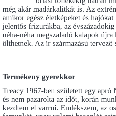
óriási tollékekig bátran m
még akár madárkalitkát is. Az extré
amikor egész életképeket és hajókat 
jelentős frizurákba, az évszázadokig
néha-néha megszaladó kalapok újra 
ölthetnek. Az ír származású tervező s
Termékeny gyerekkor
Treacy 1967-ben született egy apró 
és nem pazarolta az időt, korán mun
kezdtem el varrni. Emlékszem, az os