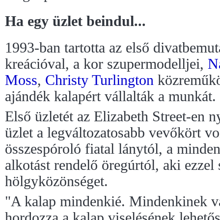
Ha egy üzlet beindul...
1993-ban tartotta az első divatbemut
kreációval, a kor szupermodelljei,
N
Moss
,
Christy Turlington
közreműköd
ajándék kalapért vállalták a munkát.
Első üzletét az Elizabeth Street-en n
üzlet a legváltozatosabb vevőkört v
összespóroló fiatal lánytól, a minde
alkotást rendelő öregúrtól, aki ezzel
hölgyközönséget.
"A kalap mindenkié. Mindenkinek v
hordozza a kalap viselésének lehetős