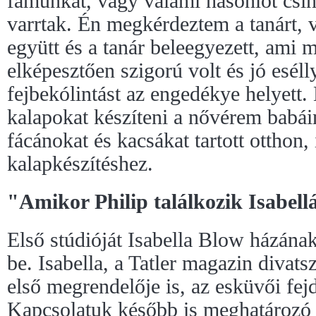
famunkát, vagy valami hasonlót csin
varrtak. Én megkérdeztem a tanárt, 
együtt és a tanár beleegyezett, ami 
elképesztően szigorú volt és jó esél
fejbekólintást az engedékye helyett.
kalapokat készíteni a nővérem babái
fácánokat és kacsákat tartott ottho
kalapkészítéshez.
"Amikor Philip találkozik Isabell
Első stúdióját Isabella Blow házána
be. Isabella, a Tatler magazin divats
első megrendelője is, az esküvői fejdí
Kapcsolatuk később is meghatározó 