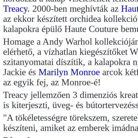
Treacy
. 2000-ben meghívták az
Haut
az ekkor készített orchidea kollekció
kalapokra épülő Haute Couture bemu
Homage a Andy Warhol kollekciójána
elérhető, a vízhatlan kiegészítőket 
szitanyomatai díszítik, a kalapokra
Jackie és
Marilyn Monroe
arcok kétf
az egyik fej, az Monroe-é!
Treacy jellemzően 3 dimenziós kreat
is kiterjeszti, üveg- és bútortervezés
"A tökéletességre törekszem, szeret
készíteni, amiket az emberek imádna