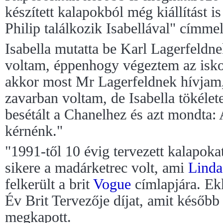
készített kalapokból még kiállítást 
Philip találkozik Isabellával" címmel
Isabella mutatta be Karl Lagerfeldn
voltam, éppenhogy végeztem az isko
akkor most Mr Lagerfeldnek hívjam,
zavarban voltam, de Isabella tökéle
besétált a Chanelhez és azt mondta: 
kérnénk."
"1991-től 10 évig tervezett kalapoka
sikere a madárketrec volt, ami
Linda
felkerült a brit
Vogue
címlapjára. Ekk
Év Brit Tervezője díjat, amit későb
megkapott.