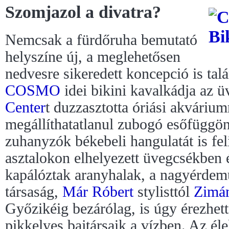
Szomjazol a divatra?
Nemcsak a fürdőruha bemutató
helyszíne új, a meglehetősen
nedvesre sikeredett koncepció is tal
COSMO
idei bikini kavalkádja az 
Center
t duzzasztotta óriási akváriu
megállíthatatlanul zubogó esőfüggön
zuhanyzók békebeli hangulatát is fe
asztalokon elhelyezett üvegcsékben
kapálóztak aranyhalak, a nagyérdemű
társaság,
Már Róbert
stylisttól
Zimá
Győzikéig bezárólag, is úgy érezhet
pikkelyes bajtársaik a vízben. Az éle