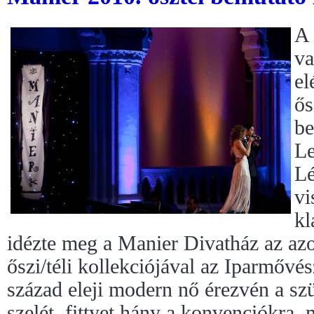
A 
va
el
ős
be
Le
Lé
vi
kl
idézte meg a Manier Divatház az azo
őszi/téli kollekciójával az Iparmő
század eleji modern nő érezvén a s
szelét, fittyet hány a konvenciókra, m