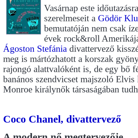
Vasárnap este időutazásra
szerelmeseit a
Gödör Kl
bemutatóján nem csak ízel
évek rock&roll Amerikájá
Ágoston Stefánia
divattervező kisszé
meg is mártózhatott a korszak gyön
rajongó alattvalóként is, de egy bő 
banános szendvicset majszoló Elvis k
Monroe királynők társaságában tudh
Coco Chanel, divattervező
A modern nő megtervezője