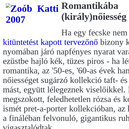
Romantik
(király)nőiesség
Ha egy fecske nem 
kitüntetést kapott tervezőnő
bizony k
nyomában járó napfényes nyarat var
ezüstbe hajló kék, tüzes piros - ha lé
romantika, az '50-es, '60-as évek ha
nőiességet sugárzó kollekció taft- é
mást, együtt lélegeznek viselőikkel
megszokott, feledhetetlen rózsa és
ismét pret-a-porter kollekcióban, az
a fináléban felvonuló, gigantikus r
vigasztalódtak.