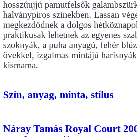
hosszúujjú pamutfelsők galambszürk
halványpiros színekben. Lassan vége 
megkezdődnek a dolgos hétköznapok:
praktikusak lehetnek az egyenes sza
szoknyák, a puha anyagú, fehér blúz
övekkel, izgalmas mintájú harisnyákk
kismama.
Szín, anyag, minta, stílus
Náray Tamás Royal Court 200