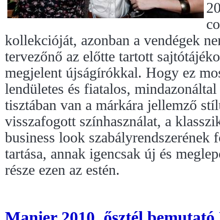
20
co
kollekcióját, azonban a vendégek nem
tervezőnő az előtte tartott sajtótájék
megjelent újságírókkal. Hogy ez mos
lendületes és fiatalos, mindazonáltal
tisztában van a márkára jellemző stí
visszafogott színhasználat, a klassz
business look szabályrendszerének f
tartása, annak igencsak új és megle
része ezen az estén.
Manier 2010. ősztél bemutató