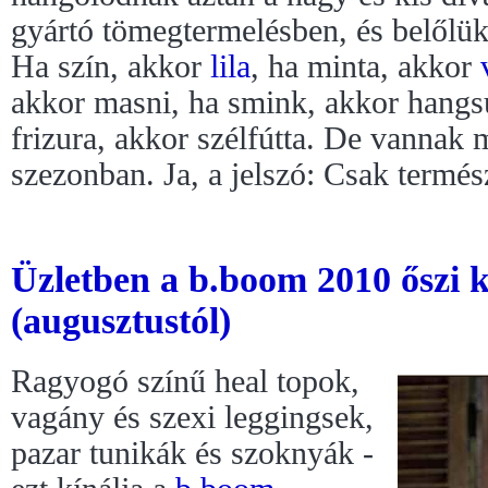
gyártó tömegtermelésben, és belőlük m
Ha szín, akkor
lila
, ha minta, akkor
akkor masni, ha smink, akkor hangsú
frizura, akkor szélfútta. De vannak 
szezonban. Ja, a jelszó: Csak termé
Üzletben a b.boom 2010 őszi k
(augusztustól)
Ragyogó színű heal topok,
vagány és szexi leggingsek,
pazar tunikák és szoknyák -