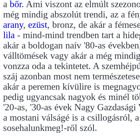
a
bőr
. Ami viszont az elmúlt szezon
még mindig abszolút trendi, az a fén
arany
,
ezüst
, bronz, de akár a fémes
lila
- mind-mind trendben tart a hide
akár a boldogan naív '80-as években,
válltömések vagy akár a még mindig 
vonzza oda a tekintetet. A szemhéjpú
száj azonban most nem természetese
akár a peremen kívülire is megnagyob
pedig ugyancsak nagyok és minél tö
'20-as, '30-as évek Nagy Gazdasági 
a mostani válságé is a csillogásról, a
sosehalunkmeg!-ről szól.