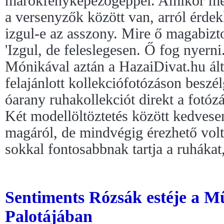
marokfényképezőgéppel. Amikor me
a versenyzők között van, arról érde
izgul-e az asszony. Mire ő magabizto
'Izgul, de feleslegesen. Ő fog nyerni.
Mónikával aztán a HazaiDivat.hu ált
felajánlott kollekciófotózáson beszé
óarany ruhakollekciót direkt a fotózá
Két modellöltöztetés között kedvese
magáról, de mindvégig érezhető volt
sokkal fontosabbnak tartja a ruhákat
Sentiments Rózsák estéje a M
Palotájában