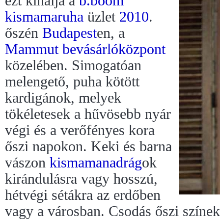
ezt kínálja a
b.boom
kismamaruha
üzlet
2010
.
őszén
Budapest
en, a
Mammut
bevásárlóközpont
közelében. Simogatóan
melengető, puha kötött
kardigánok, melyek
tökéletesek a hűvösebb nyár
végi és a verőfényes kora
őszi napokon. Keki és barna
vászon
kismamanadrág
ok
kirándulásra vagy hosszú,
hétvégi sétákra az erdőben
vagy a városban. Csodás őszi színe