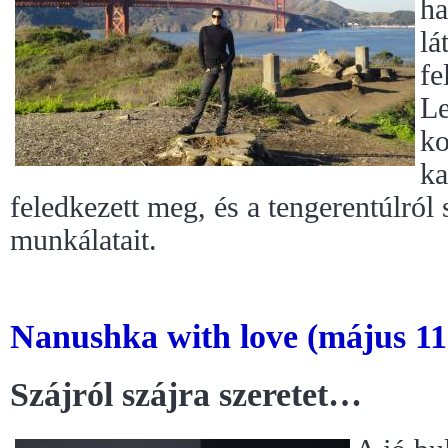
ha
lá
fe
Le
ko
ka
feledkezett meg, és a tengerentúlról 
munkálatait.
Nanushka with love (május 11
Szájról szájra szeretet…