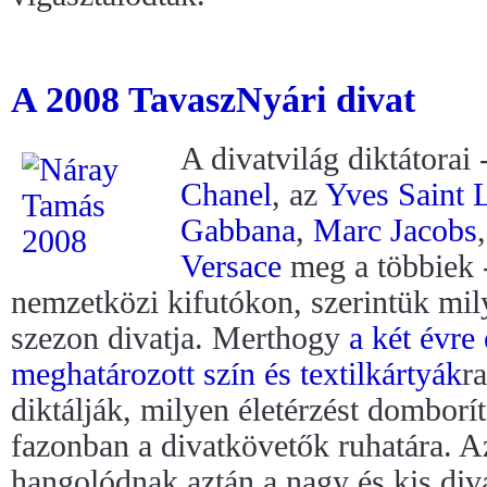
A 2008 TavaszNyári divat
A divatvilág diktátorai 
Chanel
, az
Yves Saint 
Gabbana
,
Marc Jacobs
Versace
meg a többiek -
nemzetközi kifutókon, szerintük mi
szezon divatja. Merthogy
a két évre 
meghatározott szín és textilkártyák
r
diktálják, milyen életérzést domborí
fazonban a divatkövetők ruhatára. A
hangolódnak aztán a nagy és kis div