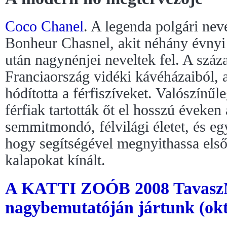
Coco Chanel
. A legenda polgári nev
Bonheur Chasnel, akit néhány évnyi
után nagynénjei neveltek fel. A száz
Franciaország vidéki kávéházaiból,
hódította a férfiszíveket. Valószínűl
férfiak tartották őt el hosszú éveken
semmitmondó, félvilági életet, és egyi
hogy segítségével megnyithassa első 
kalapokat kínált.
A KATTI ZOÓB 2008 Tavasz
nagybemutatóján jártunk (okt