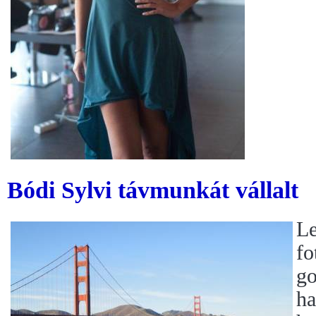
Bódi Sylvi távmunkát vállalt
Le
fo
go
ha