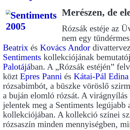
Merészen, de el
Rózsák estéje az Ü
nem egy tündérmes
Beatrix
és
Kovács Andor
divatterve
Sentiments
kollekciójának bemutató
Palotájá
ban. A „Rózsák estéjén” felv
közt
Epres Panni
és
Kátai-Pál Edina
rózsabimbót, a büszke vöröslő szirmú
a buján elomló rózsát. A virágnyílás
jelentek meg a Sentiments legújabb 
kollekciójában. A kollekció színei sz
rózsaszín minden mennyiségben, mi