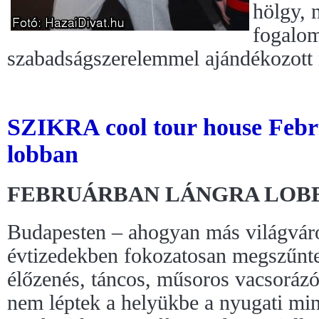
hölgy, 
fogalom
szabadságszerelemmel ajándékozott
SZIKRA cool tour house Febr
lobban
FEBRUÁRBAN LÁNGRA LOB
Budapesten – ahogyan más világváro
évtizedekben fokozatosan megszűnt
élőzenés, táncos, műsoros vacsorázó
nem léptek a helyükbe a nyugati min