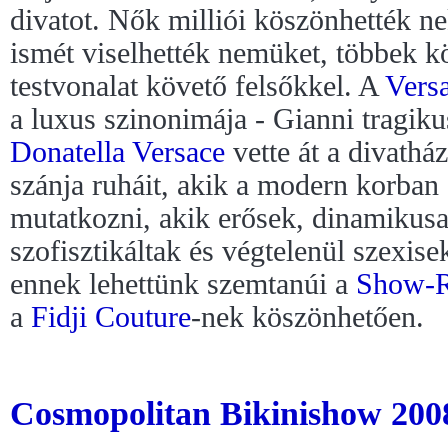
divatot. Nők milliói köszönhették n
ismét viselhették nemüket, többek kö
testvonalat követő felsőkkel. A
Vers
a luxus szinonimája - Gianni tragiku
Donatella Versace
vette át a divathá
szánja ruháit, akik a modern korban
mutatkozni, akik erősek, dinamikus
szofisztikáltak és végtelenül szexis
ennek lehettünk szemtanúi a
Show-R
a
Fidji Couture
-nek köszönhetően.
Cosmopolitan Bikinishow 2008 