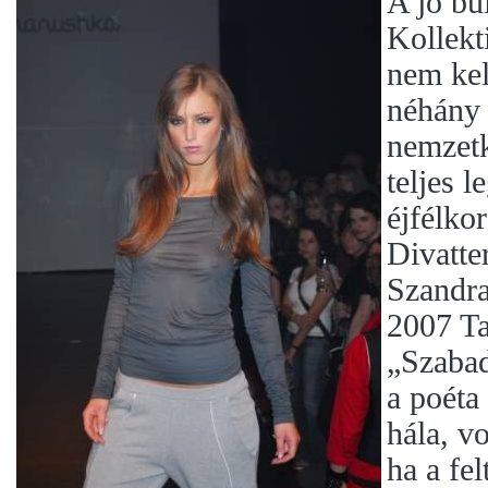
A jó bu
Kollekt
nem kel
néhány 
nemzetk
teljes 
éjfélko
Divatte
Szandra
2007 Ta
„Szabad
a poéta
hála, v
ha a fe