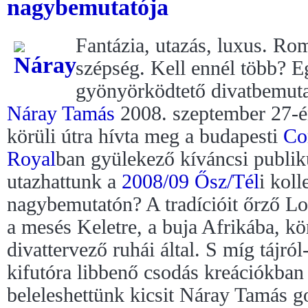
nagybemutatója
Fantázia, utazás, luxus. Ro
szépség. Kell ennél több? 
gyönyörködtető divatbemuta
Náray Tamás
2008. szeptember 27-én
körüli útra hívta meg a budapesti
Co
Royal
ban gyülekező kíváncsi publi
utazhattunk a
2008/09 Ősz/Tél
i koll
nagybemutatón? A tradícióit őrző Lo
a mesés Keletre, a buja Afrikába, kö
divattervező ruhái által. S míg tájról
kifutóra libbenő csodás kreációkba
beleleshettünk kicsit Náray Tamás go