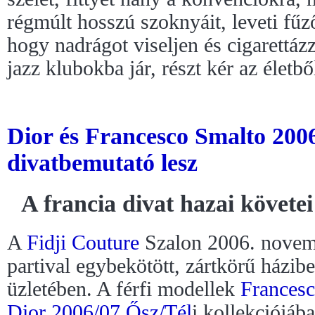
régmúlt hosszú szoknyáit, leveti fűző
hogy nadrágot viseljen és cigarettázz
jazz klubokba jár, részt kér az életb
Dior és Francesco Smalto 2006
divatbemutató lesz
A francia divat hazai követei
A
Fidji Couture
Szalon 2006. novem
partival egybekötött, zártkörű házibe
üzletében. A férfi modellek
Frances
Dior
2006/07 Ősz/Tél
i kollekciójáb