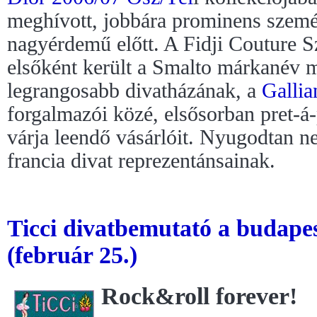
meghívott, jobbára prominens személ
nagyérdemű előtt. A Fidji Couture 
elsőként került a Smalto márkanév me
legrangosabb divatházának, a
Gallia
forgalmazói közé, elsősorban pret-á-
várja leendő vásárlóit. Nyugodtan n
francia divat reprezentánsainak.
Ticci divatbemutató a budape
(február 25.)
Rock&roll forever!