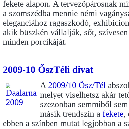
fekete alapon. A tervezőpárosnak m
a szomszédba mennie némi vagánysá
eleganciához ragaszkodó, exhibicion
akik büszkén vállalják, sőt, szívese
minden porcikáját.
2009-10 ŐszTéli divat
A
2009/10 Ősz/Tél
abszol
melyet viselhetsz akár tet
szezonban semmiből sem t
másik trendszín a
fekete
,
ebben a színben mutat legjobban a s