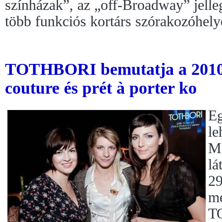
színházak”, az „off-Broadway” jelle
több funkciós kortárs szórakozóhely
TOTHBORI bemutatja a 201020
couture és prét à porter ko
Eg
le
Mi
lá
29
me
T