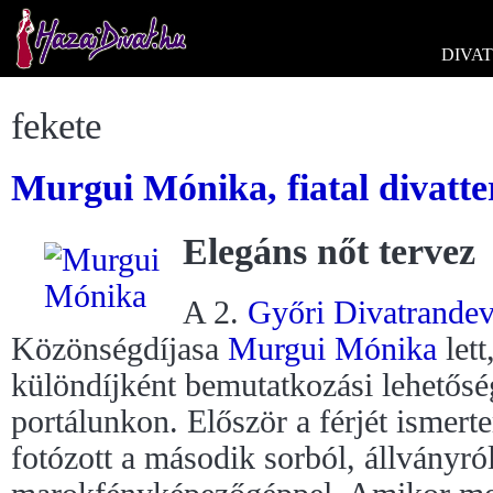
DIVAT
fekete
Murgui Mónika, fiatal divatte
Elegáns nőt tervez
A 2.
Győri Divatrande
Közönségdíjasa
Murgui Mónika
lett
különdíjként bemutatkozási lehetőség
portálunkon. Először a férjét ismer
fotózott a második sorból, állványról