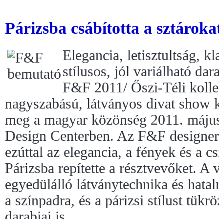
Párizsba csábította a sztárok
Elegancia, letisztultság, k
stílusos, jól variálható dar
F&F 2011/ Őszi-Téli kolle
nagyszabású, látványos divat show k
meg a magyar közönség 2011. máju
Design Centerben. Az F&F designerei
ezúttal az elegancia, a fények és a c
Párizsba repítette a résztvevőket. A 
egyedülálló látványtechnika és hatal
a színpadra, és a párizsi stílust tükr
darabjai is.