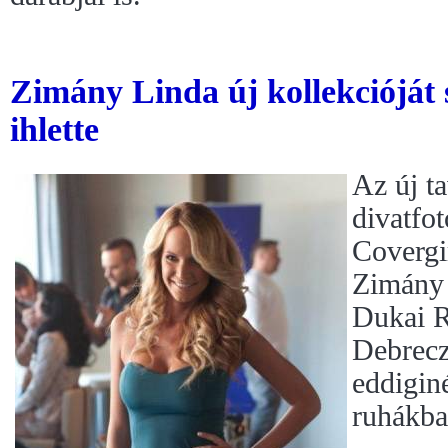
Zimány Linda új kollekcióját s
ihlette
Az új ta
divatfot
Covergi
Zimány 
Dukai R
Debrecz
eddigin
ruhákba