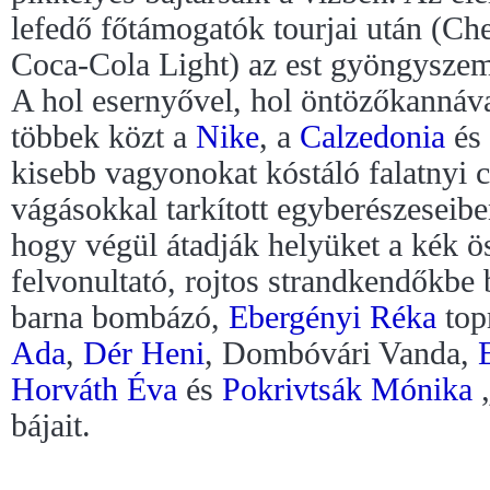
lefedő főtámogatók tourjai után (Ch
Coca-Cola Light) az est gyöngyszeme
A hol esernyővel, hol öntözőkannáva
többek közt a
Nike
, a
Calzedonia
és
kisebb vagyonokat kóstáló falatnyi 
vágásokkal tarkított egyberészeseibe
hogy végül átadják helyüket a kék ös
felvonultató, rojtos strandkendőkbe 
barna bombázó,
Ebergényi Réka
top
Ada
,
Dér Heni
, Dombóvári Vanda,
Horváth Éva
és
Pokrivtsák Mónika
„
bájait.