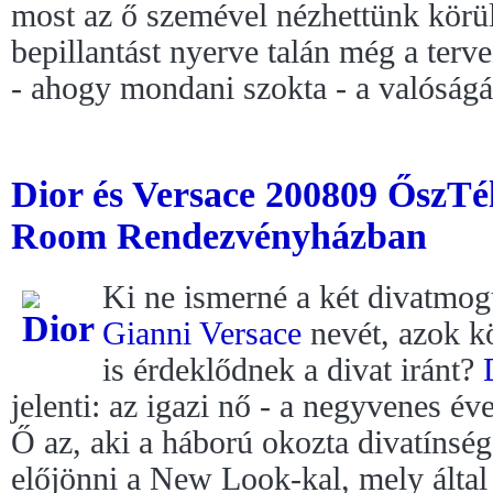
most az ő szemével nézhettünk körü
bepillantást nyerve talán még a terv
- ahogy mondani szokta - a valóságát
Dior és Versace 200809 ŐszTé
Room Rendezvényházban
Ki ne ismerné a két divatmog
Gianni Versace
nevét, azok kö
is érdeklődnek a divat iránt?
jelenti: az igazi nő - a negyvenes év
Ő az, aki a háború okozta divatínség
előjönni a New Look-kal, mely által 