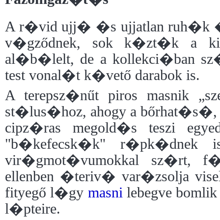
A r�vid ujj� �s ujjatlan ruh�k
v�gződnek, sok k�zt�k a ki
al�b�lelt, de a kollekci�ban s
test vonal�t k�vető darabok is.
A terepsz�nűt piros masnik „sz
st�lus�hoz, ahogy a bőrhat�s�, 
cipz�ras megold�s teszi egy
"b�kefecsk�k" r�pk�dnek is
vir�gmot�vumokkal sz�rt, f�
ellenben �teriv� var�zsolja vis
fityegő l�gy
masni
lebegve bomlik
l�pteire.