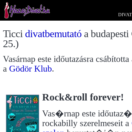
DIVAT
Ticci
divatbemutató
a budapesti
25.)
Vasárnap este időutazásra csábította 
a
Gödör Klub
.
Rock&roll forever!
Vas�rnap este időutaz�
rockabilly szerelmeseit a