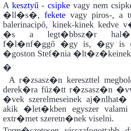
A
kesztyű
-
csipke
vagy nem csipk
�ll�s�,
fekete
vagy piros-, a 
balerinacipő, kinek-kinek kedve
�s a legt�bbsz�r hal�lfe
f�l�nf�ggő �gy is, �gy is ele
�goston Stef�nia �lt�z�keinek
�
A r�zsasz�n kereszttel megbolo
derek�ra fűz�tt r�zsasz�n �vv
�vek szerelmeseinek aj�nlhat� 
akik �let�kben egyszer valami
extr�met szeretn�nek viselni.
Term�szetesen visszafogottabb d