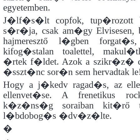
egyetemben.
J�lf�s�lt copfok, tup�rozot
s�r�ja, csak am�gy Elvisesen, 
hajmeresztő l�gben forgat�
kifog�stalan toalettel, makul�
�rtek f�ldet. Azok a szikr�z� 
�sszt�nc sor�n sem hervadtak le
Hogy a j�kedv ragad�s, az ellen
ellenvet�se. A frenetikus roc
k�z�ns�g soraiban kit�rő t
l�bdobog�s �dv�z�lte.
�