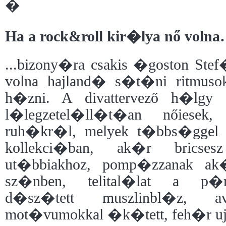
�
Ha a rock&roll kir�lya nő voln
...bizony�ra csakis �goston Ste
volna hajland� s�t�ni ritmusok
h�zni. A divattervező h�lgy k
l�legzetel�ll�t�an nőiese
ruh�kr�l, melyek t�bbs�ggel t
kollekci�ban, ak�r bricse
ut�bbiakhoz, pomp�zzanak ak
sz�nben, telital�lat a p�r
d�sz�tett muszlinbl�z, a
mot�vumokkal �k�tett, feh�r ujja