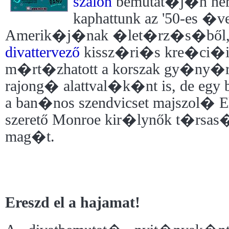
szalon
bemutat�j�n nem
kaphattunk az '50-es �v
Amerik�j�nak �let�rz�s�ből,
divattervező
kissz�ri�s kre�ci�it
m�rt�zhatott a korszak gy�ny�r
rajong� alattval�k�nt is, de eg
a ban�nos szendvicset majszol� E
szerető Monroe kir�lynők t�rsas
mag�t.
Ereszd el a hajamat!