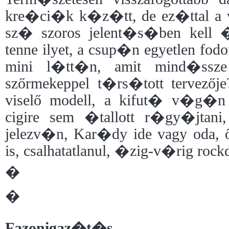
kre�ci�k k�z�tt, de ez�ttal a v
sz� szoros jelent�s�ben kell 
tenne ilyet, a csup�n egyetlen 
mini l�tt�n, amit mind�ssz
szőrmekeppel t�rs�tott tervezőj
viselő modell, a kifut� v�g
cigire sem �tallott r�gy�jtan
jelezv�n, Kar�dy ide vagy oda,
is, csalhatatlanul, �zig-v�rig 
�
�
Fazonigaz�t�s