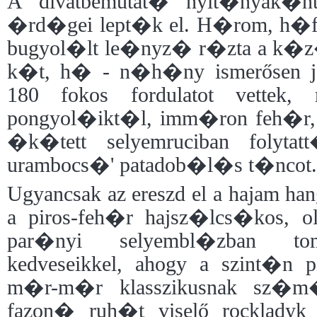
A divatbemutat� nyit�nyak�nt
�rd�gei lept�k el. H�rom, h�
bugyol�lt le�nyz� r�zta a k�z
k�t, h� - n�h�ny ismerősen j�
180 fokos fordulatot vettek,
pongyol�ikt�l, imm�ron feh�r, r
�k�tett selyemruciban folyt
urambocs�' patadob�l�s t�ncot.
Ugyancsak az ereszd el a hajam ha
a piros-feh�r hajsz�lcs�kos, ol
par�nyi selyembl�zban t
kedveseikkel, ahogy a szint�n 
m�r-m�r klasszikusnak sz�
fazon� ruh�t viselő rockladyk