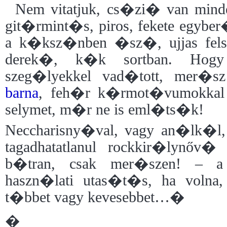
Nem vitatjuk, cs�zi� van mind
git�rmint�s, piros, fekete egybe
a k�ksz�nben �sz�, ujjas fels
derek�, k�k sortban. Hogy 
szeg�lyekkel vad�tott, mer�s
barna
, feh�r k�rmot�vumokkal h
selymet, m�r ne is eml�ts�k!
Neccharisny�val, vagy an�lk�l,
tagadhatatlanul rockkir�lynőv� 
b�tran, csak mer�szen! – a
haszn�lati utas�t�s, ha volna,
t�bbet vagy kevesebbet…�
�