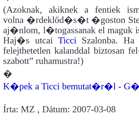
(Azoknak, akiknek a fentiek is
volna �rdeklőd�s�t �goston Ste
aj�nlom, l�togassanak el maguk i
Haj�s utcai
Ticci
Szalonba. Ha 
felejthetetlen kalanddal biztosan 
szabott” ruhamustra!)
�
K�pek a Ticci bemutat�r�l - G�
Írta: MZ , Dátum: 2007-03-08