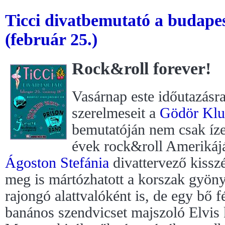
Ticci divatbemutató a budape
(február 25.)
Rock&roll forever!
Vasárnap este időutazásra
szerelmeseit a
Gödör Kl
bemutatóján nem csak ízel
évek rock&roll Amerikájá
Ágoston Stefánia
divattervező kisszé
meg is mártózhatott a korszak gyön
rajongó alattvalóként is, de egy bő 
banános szendvicset majszoló Elvis k