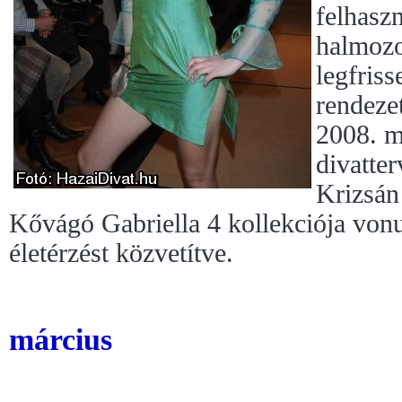
felhaszn
halmozo
legfriss
rendeze
2008. m
divatte
Krizsán
Kővágó Gabriella 4 kollekciója vonult
életérzést közvetítve.
március