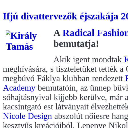
Ifjú divattervezők éjszakája 
A
Radical Fashi
bemutatja!
Akik igent mondtak
K
meghívására, s tiszteletüket tették 
megbúvó Fáklya klubban rendezett
Academy
bemutatóin, az ünnep bűv
sóhajtásnyival kijjebb kerülve, már a
kacsintgató est látványait élvezhették
Nicole Design
abszolút nőiesre hang
kesztyűs kreációiból, Lepenye Nikole