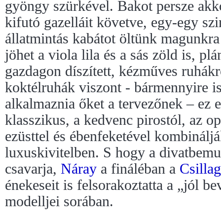
gyöngy szürkével. Bakot persze akk
kifutó gazelláit követve, egy-egy szi
állatmintás kabátot öltünk magunkra
jöhet a viola lila és a sás zöld is, p
gazdagon díszített, kézműves ruhákr
koktélruhák viszont - bármennyire i
alkalmaznia őket a tervezőnek – ez
klasszikus, a kedvenc pirostól, az op
ezüsttel és ébenfeketével kombinálj
luxuskivitelben. S hogy a divatbem
csavarja,
Náray
a fináléban a
Csillag
énekeseit is felsorakoztatta a „jól be
modelljei sorában.