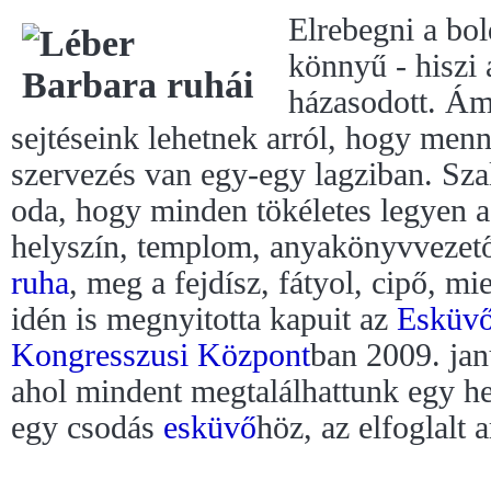
Elrebegni a bol
könnyű - hiszi
házasodott. Ám
sejtéseink lehetnek arról, hogy menn
szervezés van egy-egy lagziban. Sza
oda, hogy minden tökéletes legyen 
helyszín, templom, anyakönyvvezető
ruha
, meg a fejdísz, fátyol, cipő, m
idén is megnyitotta kapuit az
Esküvő
Kongresszusi Központ
ban 2009. jan
ahol mindent megtalálhattunk egy he
egy csodás
esküvő
höz, az elfoglalt