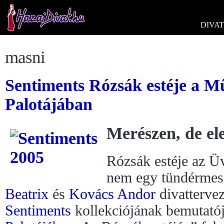
DIVAT
masni
Sentiments Rózsák estéje a M
Palotájában
Merészen, de el
Rózsák estéje az Ü
nem egy tündérmes
Beatrix
és
Kovács Andor
divatterve
Sentiments
kollekciójának bemutató