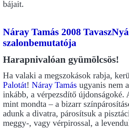
bájait.
Náray Tamás 2008 TavaszNyár
szalonbemutatója
Harapnivalóan gyümölcsös!
Ha valaki a megszokások rabja, kerü
Palotát
!
Náray Tamás
ugyanis nem az
inkább, a vérpezsdítő újdonságoké. A
mint mondta – a bizarr színpárosításo
adunk a divatra, párosítsuk a pisztác
meggy-, vagy vérpirossal, a levendula