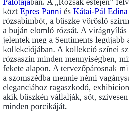
Palotájá
ban. A „Rózsák estéjén” felv
közt
Epres Panni
és
Kátai-Pál Edina
rózsabimbót, a büszke vöröslő szirmú
a buján elomló rózsát. A virágnyílás
jelentek meg a Sentiments legújabb 
kollekciójában. A kollekció színei sz
rózsaszín minden mennyiségben, mi
fekete alapon. A tervezőpárosnak m
a szomszédba mennie némi vagánysá
eleganciához ragaszkodó, exhibicion
akik büszkén vállalják, sőt, szívese
minden porcikáját.