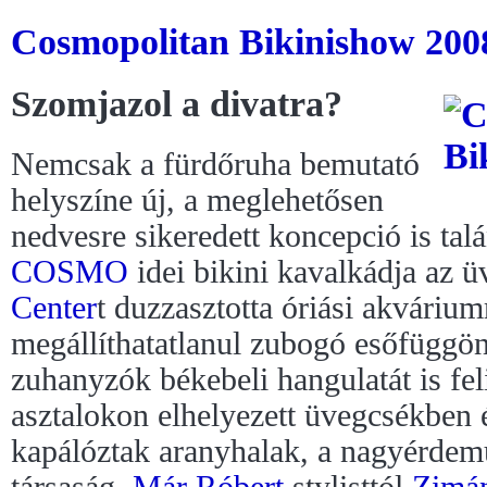
Cosmopolitan Bikinishow 2008 
Szomjazol a divatra?
Nemcsak a fürdőruha bemutató
helyszíne új, a meglehetősen
nedvesre sikeredett koncepció is tal
COSMO
idei bikini kavalkádja az 
Center
t duzzasztotta óriási akváriu
megállíthatatlanul zubogó esőfüggön
zuhanyzók békebeli hangulatát is fe
asztalokon elhelyezett üvegcsékben
kapálóztak aranyhalak, a nagyérdemű