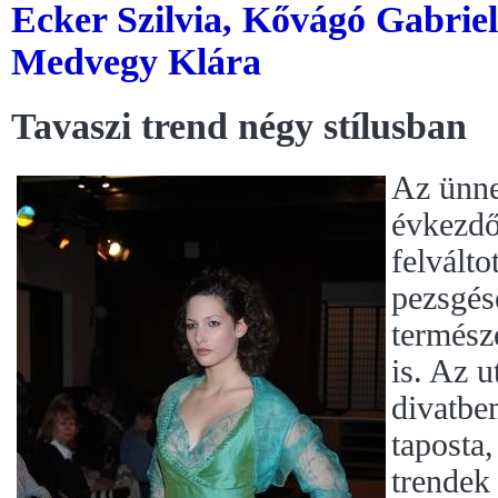
Ecker Szilvia, Kővágó Gabriel
Medvegy Klára
Tavaszi trend négy stílusban
Az ünne
évkezdő
felválto
pezsgés
termész
is. Az 
divatbe
taposta,
trendek 