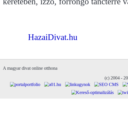
keretében, izzó, forrongó tánctérré vá
HazaiDivat.hu
A magyar divat online otthona
(c) 2004 - 2