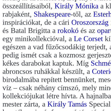
összeállításaiból,
Király Mónika
a kl
rabjaként,
Shakespeare
-től, az
Ester
inspirációkat, de a cári
Oroszország
és Batal Brigitta a
rokokó
és az
opar
egy minikollekcióval, a
Le Corset
kí
egészen a vad fűzőcsodákig terjedt,
pedig ismét csak a kozmosz gerjeszte
kékes darabokat kaptuk. Míg
Schmé
abroncsos ruhákkal készült, a
Coteri
birodalmába repített bennünket, me
víz – csak néhány címszó, mely min
kollekciójukat létre hívta. A hajnal
mester zárta, a
Király Tamás
Special