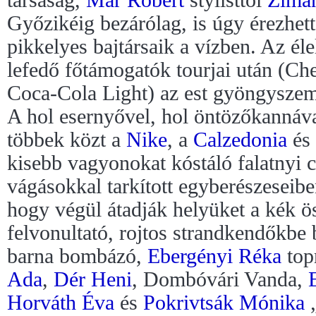
társaság,
Már Róbert
stylisttól
Zimá
Győzikéig bezárólag, is úgy érezhet
pikkelyes bajtársaik a vízben. Az éle
lefedő főtámogatók tourjai után (Ch
Coca-Cola Light) az est gyöngyszeme
A hol esernyővel, hol öntözőkannáva
többek közt a
Nike
, a
Calzedonia
és
kisebb vagyonokat kóstáló falatnyi 
vágásokkal tarkított egyberészeseibe
hogy végül átadják helyüket a kék ös
felvonultató, rojtos strandkendőkbe 
barna bombázó,
Ebergényi Réka
top
Ada
,
Dér Heni
, Dombóvári Vanda,
Horváth Éva
és
Pokrivtsák Mónika
„