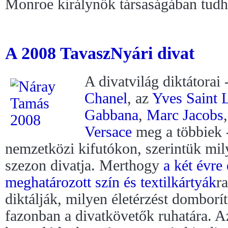
Monroe királynők társaságában tudh
A 2008 TavaszNyári divat
A divatvilág diktátorai 
Chanel
, az
Yves Saint 
Gabbana
,
Marc Jacobs
Versace
meg a többiek -
nemzetközi kifutókon, szerintük mi
szezon divatja. Merthogy
a két évre 
meghatározott szín és textilkártyák
r
diktálják, milyen életérzést domborí
fazonban a divatkövetők ruhatára. A