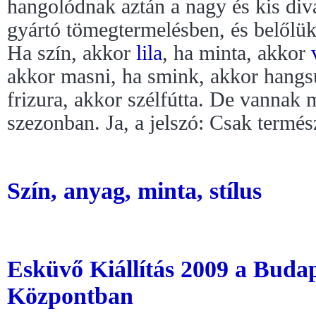
hangolódnak aztán a nagy és kis div
gyártó tömegtermelésben, és belőlük m
Ha szín, akkor
lila
, ha minta, akkor
akkor masni, ha smink, akkor hangsú
frizura, akkor szélfútta. De vannak 
szezonban. Ja, a jelszó: Csak termé
Szín, anyag, minta, stílus
Esküvő Kiállítás 2009 a Buda
Központban