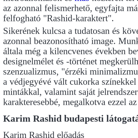
az azonnal felismerhető, egyfajta m
felfogható "Rashid-karaktert".
Sikerének kulcsa a tudatosan és köve
azonnal beazonosítható image. Munk
általa még a kilencvenes években be
designelmélet és -történet megkerülh
szenzualizmus, "érzéki minimalizmu
a védjegyévé vált cukorka színekkel é
mintákkal, valamint saját jelrendszer
karakteresebbé, megalkotva ezzel az 
Karim Rashid budapesti látogat
Karim Rashid előadás