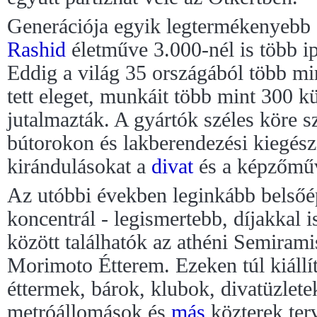
Generációja egyik legtermékenyebb 
Rashid
életműve 3.000-nél is több ipa
Eddig a világ 35 országából több m
tett eleget, munkáit több mint 300 k
jutalmazták. A gyártók széles köre s
bútorokon és lakberendezési kiegészí
kirándulásokat a
divat
és a képzőműv
Az utóbbi években leginkább belsőé
koncentrál - legismertebb, díjakkal i
között találhatók az athéni Semirami
Morimoto Étterem. Ezeken túl kiállítá
éttermek, bárok, klubok, divatüzlete
metróállomások és
más
közterek te