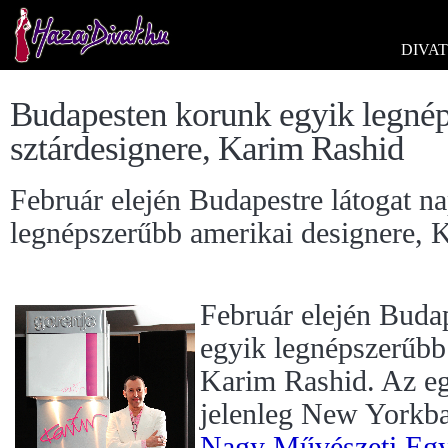
DIVAT
Budapesten korunk egyik legné
sztárdesignere, Karim Rashid
Február elején Budapestre látogat n
legnépszerűbb amerikai designere, 
Február elején Budap
egyik legnépszerűbb
Karim Rashid. Az e
jelenleg New Yorkba
Nagy Művészeti Eg