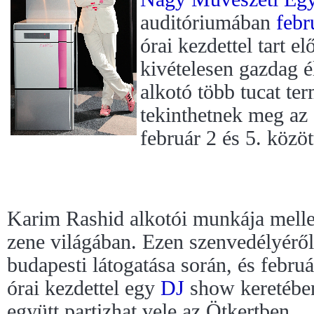
auditóriumában
febr
órai kezdettel tart el
kivételesen gazdag 
alkotó több tucat te
tekinthetnek meg a
február 2 és 5. közöt
Karim Rashid alkotói munkája mellet
zene világában. Ezen szenvedélyéről
budapesti látogatása során, és febru
órai kezdettel egy
DJ
show keretében
együtt partizhat vele az Ötkertben.