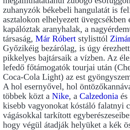
megállíthatatlanul zubogó esőfüggön
zuhanyzók békebeli hangulatát is fe
asztalokon elhelyezett üvegcsékben
kapálóztak aranyhalak, a nagyérdemű
társaság,
Már Róbert
stylisttól
Zimá
Győzikéig bezárólag, is úgy érezhet
pikkelyes bajtársaik a vízben. Az éle
lefedő főtámogatók tourjai után (Ch
Coca-Cola Light) az est gyöngyszeme
A hol esernyővel, hol öntözőkannáva
többek közt a
Nike
, a
Calzedonia
és
kisebb vagyonokat kóstáló falatnyi 
vágásokkal tarkított egyberészeseibe
hogy végül átadják helyüket a kék ös