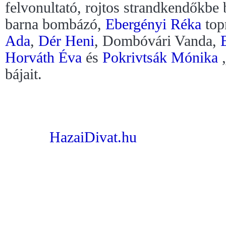
felvonultató, rojtos strandkendőkbe 
barna bombázó,
Ebergényi Réka
top
Ada
,
Dér Heni
, Dombóvári Vanda,
Horváth Éva
és
Pokrivtsák Mónika
„
bájait.
HazaiDivat.hu