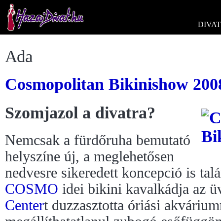
DIVAT
Ada
Cosmopolitan Bikinishow 2008 
Szomjazol a divatra?
Nemcsak a fürdőruha bemutató
helyszíne új, a meglehetősen
nedvesre sikeredett koncepció is tal
COSMO
idei bikini kavalkádja az 
Center
t duzzasztotta óriási akváriu