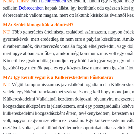
Náray Tamás:
Nem
Debrecenben
születtem, hanem egy Nógrád megye
szüleim
Debrecenben
kaptak állást, így kerültünk oda egészen kics
debreceninek vallom magam, mert ott laktunk kisiskolás éveimtől kez
MZ: Szülei támogatták a döntését?
NT:
Több generációs értelmiségi családból származom, nagyon érdekes
gyermekévek, mert eredetileg én nem erre a pályára készültem. Amikor
divatbemutatók, divattervezés vonalán fogok elhelyezkedni, vagy dolg
mert ugye abban az időben, amikor még kommunizmus volt egy önálló 
Kimerült ez gyakorlatilag mondjuk egy kötött árú gyár vagy egy ruhag
igazából egy mérnök papa és egy közgazdász mama nem igazán látott
MZ: Így került végül is a Külkereskedelmi Főiskolára?
NT:
Végül kompromisszumos javaslatként fogadtam el a Külkereskedelm
vettek, egyébként francia-német szakra, és meg kell hogy mondjam,
Külkereskedelmi Vállalatnál kezdtem dolgozni, olyannyira megszer
közgazdász átképzésre is jelentkeztem, ami egy posztgraduális kétéve
külkereskedelmi közgazdászként éltem, tevékenykedtem, kerestem a 
volt, nagyon-nagyon szerettem ezt csinálni. Egy külkereskedelmi váll
osztályok voltak, ahol különböző termékcsoportokat adtak-vettek. Mi b