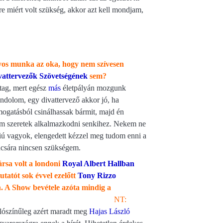
ére miért volt szükség, akkor azt kell mondjam,
nyos munka az oka, hogy nem szívesen
attervezők Szövetségének
sem?
tag, mert egész
más
életpályán mozgunk
ondolom, egy divattervező akkor jó, ha
mogatásból csinálhassak bármit, majd én
 szeretek alkalmazkodni senkihez. Nekem ne
fiú vagyok, elengedett kézzel meg tudom enni a
ácsára nincsen szükségem.
ársa volt a londoni
Royal Albert Hallban
tatót sok évvel ezelőtt
Tony Rizzo
n. A Show bevétele azóta mindig a
T:
lószínűleg azért maradt meg
Hajas László