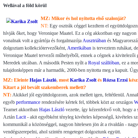
Wellával a föld körül
MZ: Mikor és hol nyitotta első szalonját?
NT:
Egy osztrák céggel kezdtem el együttdolgozn
hívják őket, hogy Veronique Maatel. Ez a cég akkoriban egy nagyon k
vonalnak volt a gyártója és forgalmazója
Ausztriában
és Magyarország
dolgoztam kollekciótervezőként,
Amerikában
is terveztem ruhákat, de
Veronique Maatel tervezői műhelyéből, ennek a cégnek a kivitelezői 
Meredek utcában. A második Pesten nyílt a
Royal szállóban
, ez a mos
tulajdonképpen már a harmadik, 2000-ben nyitotta meg a kapuit. Úgy
MZ: Eleinte
Hajas László
, most
Karika Zsolt
és
Rózsa Erzsi
kész
Kitart a jól bevált szakemberek mellett?
NT:
Akikkel jól együttdolgozom, azok mellett igen, feltétlenül. Ann
egyéb
performance
rendezésére kértek fel, többek közt az országos
W
Teamet akkoriban
Hajas László
vezette, így kézenfekvő volt, hogy a
Aztán
Lacit
- akit egyébként tényleg kivételes képességű, kivételes s
kommunikál a közönséggel, nagyon hitelesen jön át a rivaldán - nagy
vendégszerepelni, ahol szintén rengeteget dolgoztunk együtt.