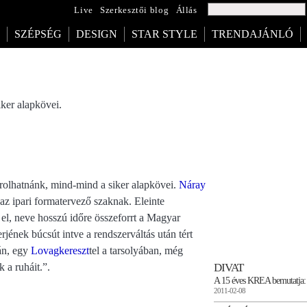
Live
Szerkesztői blog
Állás
SZÉPSÉG
DESIGN
STAR STYLE
TRENDAJÁNLÓ
ker alapkövei.
rolhatnánk, mind-mind a siker alapkövei.
Náray
az ipari formatervező szaknak. Eleinte
 el, neve hosszú időre összeforrt a Magyar
erjének búcsút intve a rendszerváltás után tért
án, egy
Lovagkereszt
tel a tarsolyában, még
DIVAT
 a ruháit.”.
A 15 éves KREA bemutatja: 
2011-02-08