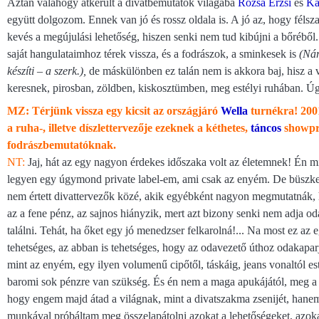
Aztán valahogy átkerült a divatbemutatók világába
Rózsa Erzsi
és
Ka
együtt dolgozom. Ennek van jó és rossz oldala is. A jó az, hogy félsz
kevés a megújulási lehetőség, hiszen senki nem tud kibújni a bőréből.
saját hangulataimhoz térek vissza, és a fodrászok, a sminkesek is
(Nár
készíti – a szerk.),
de máskülönben ez talán nem is akkora baj, hisz a vás
keresnek, pirosban, zöldben, kiskosztümben, meg estélyi ruhában. Úgy
MZ: Térjünk vissza egy kicsit az országjáró
Wella
turnékra! 2001
a ruha-, illetve díszlettervezője ezeknek a kéthetes,
táncos
showpro
fodrászbemutatóknak.
NT:
Jaj, hát az egy nagyon érdekes időszaka volt az életemnek! Én mi
legyen egy úgymond private label-em, ami csak az enyém. De büszke
nem értett divattervezők közé, akik egyébként nagyon megmutatnák, 
az a fene pénz, az sajnos hiányzik, mert azt bizony senki nem adja o
találni. Tehát, ha őket egy jó menedzser felkarolná!... Na most ez a
tehetséges, az abban is tehetséges, hogy az odavezető úthoz odakapa
mint az enyém, egy ilyen volumenű cipőtől, táskáig, jeans vonaltól est
baromi sok pénzre van szükség. És én nem a maga apukájától, meg a 
hogy engem majd átad a világnak, mint a divatszakma zsenijét, hanem
munkával próbáltam meg összelapátolni azokat a lehetőségeket, azokat 