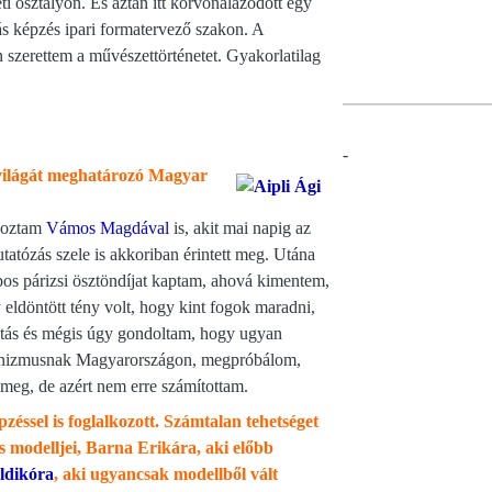
i osztályon. És aztán itt körvonalazódott egy
s képzés ipari formatervező szakon. A
 szerettem a művészettörténetet. Gyakorlatilag
-
tvilágát meghatározó Magyar
lkoztam
Vámos Magdával
is, akit mai napig az
tatózás szele is akkoriban érintett meg. Utána
pos párizsi ösztöndíjat kaptam, ahová kimentem,
 eldöntött tény volt, hogy kint fogok maradni,
ltás és mégis úgy gondoltam, hogy ugyan
mmunizmusnak Magyarországon, megpróbálom,
 meg, de azért nem erre számítottam.
ssel is foglalkozott. Számtalan tehetséget
is modelljei, Barna Erikára, aki előbb
Ildikóra
, aki ugyancsak modellből vált