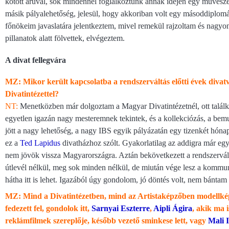
kötött áruval, sok mindennel foglalkoztunk annak idején egy művészet
másik pályalehetőség, jelesül, hogy akkoriban volt egy másoddiplomá
főnökeim javaslatára jelentkeztem, mivel remekül rajzoltam és nagyon
pillanatok alatt fölvettek, elvégeztem.
A divat fellegvára
MZ: Mikor került kapcsolatba a rendszerváltás előtti évek diva
Divatintézettel?
NT:
Menetközben már dolgoztam a Magyar Divatintézetnél, ott talá
egyetlen igazán nagy mesteremnek tekintek, és a kollekciózás, a bemu
jött a nagy lehetőség, a nagy IBS egyik pályázatán egy tizenkét hóna
ez a
Ted Lapidus
divatházhoz szólt. Gyakorlatilag az addigra már egy
nem jövök vissza Magyarországra. Aztán bekövetkezett a rendszervá
útlevél nélkül, meg sok minden nélkül, de miután vége lesz a ko
hátha itt is lehet. Igazából úgy gondolom, jó döntés volt, nem bántam
MZ: Mind a Divatintézetben, mind az Artistaképzőben modellképzé
fedezett fel, gondolok itt,
Sarnyai Eszterre
,
Aipli Ágira
, akik ma 
reklámfilmek szereplője, később vezető sminkese lett, vagy
Mali 