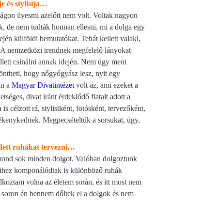
 és stylistja…
ágon ilyesmi azelőtt nem volt. Voltak nagyon
k, de nem tudták honnan ellesni, mi a dolga egy
jén külföldi bemutatókat. Tehát kellett valaki,
án. A nemzetközi trendnek megfelelő lányokat
ellett csinálni annak idején. Nem úgy ment
ntheti, hogy nőgyógyász lesz, nyit egy
an a
Magyar Divatintézet
volt az, ami ezeket a
séges, divat iránt érdeklődő fiatalt adott a
célzott rá, stylistként, fotósként, tervezőként,
ékenykednek. Megpecsételtük a sorsukat, úgy,
zdett ruhákat tervezni…
lmond sok minden dolgot. Valóban dolgoztunk
 amihez komponálódtak is különböző ruhák
koztam volna az életem során, és itt most nem
 soron én bennem dőltek el a dolgok és nem