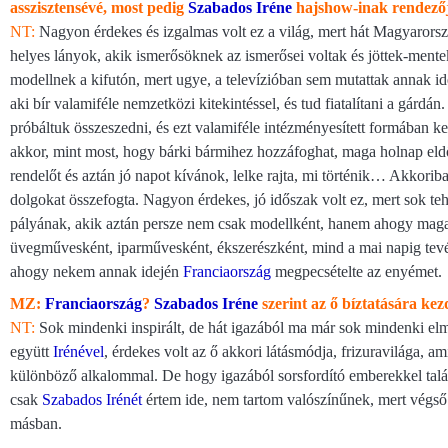
asszisztensévé, most pedig
Szabados Iréne
hajshow-inak rendezője
NT:
Nagyon érdekes és izgalmas volt ez a világ, mert hát Magyarorsz
helyes lányok, akik ismerősöknek az ismerősei voltak és jöttek-mente
modellnek a kifutón, mert ugye, a televízióban sem mutattak annak ide
aki bír valamiféle nemzetközi kitekintéssel, és tud fiatalítani a gárd
próbáltuk összeszedni, és ezt valamiféle intézményesített formában k
akkor, mint most, hogy bárki bármihez hozzáfoghat, maga holnap eldö
rendelőt és aztán jó napot kívánok, lelke rajta, mi történik… Akkorib
dolgokat összefogta. Nagyon érdekes, jó időszak volt ez, mert sok tehet
pályának, akik aztán persze nem csak modellként, hanem ahogy maga is 
üvegművesként, iparművesként, ékszerészként, mind a mai napig tev
ahogy nekem annak idején
Franciaország
megpecsételte az enyémet.
MZ:
Franciaország
?
Szabados Iréne
szerint az ő bíztatására ke
NT:
Sok mindenki inspirált, de hát igazából ma már sok mindenki e
együtt
Irénével
, érdekes volt az ő akkori látásmódja, frizuravilága,
különböző alkalommal. De hogy igazából sorsfordító emberekkel talál
csak
Szabados Irénét
értem ide, nem tartom valószínűnek, mert végső
másban.