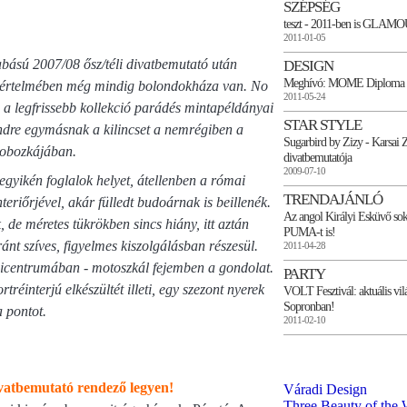
SZÉPSÉG
teszt - 2011-ben is GLAM
2011-01-05
abású 2007/08 ősz/téli divatbemutató után
DESIGN
Meghívó: MOME Diploma 
jó értelmében még mindig bolondokháza van. No
2011-05-24
 a legfrissebb kollekció parádés mintapéldányai
STAR STYLE
ndre egymásnak a kilincset a nemrégiben a
Sugarbird by Zizy - Karsai Z
dobozkájában.
divatbemutatója
2009-07-10
gyikén foglalok helyet, átellenben a római
TRENDAJÁNLÓ
eriőrjével, akár fülledt budoárnak is beillenék.
Az angol Királyi Esküvő sok 
de méretes tükrökben sincs hiány, itt aztán
PUMA-t is!
nt szíves, figyelmes kiszolgálásban részesül.
2011-04-28
icentrumában - motoszkál fejemben a gondolat.
PARTY
réinterjú elkészültét illeti, egy szezont nyerek
VOLT Fesztivál: aktuális vil
Sopronban!
a pontot.
2011-02-10
ivatbemutató rendező legyen!
Váradi Design
Three Beauty of the 