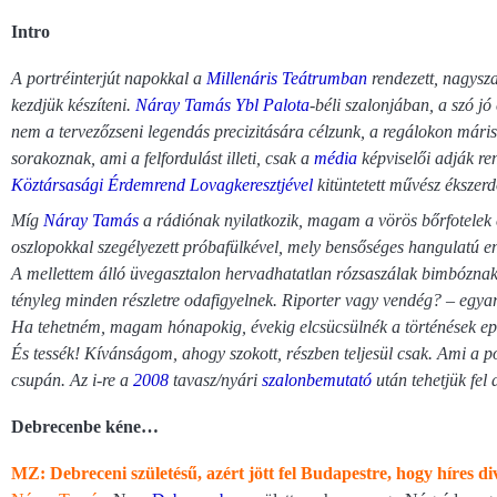
Intro
A portréinterjút napokkal a
Millenáris Teátrumban
rendezett, nagysz
kezdjük készíteni.
Náray Tamás
Ybl Palota
-béli szalonjában, a szó 
nem a tervezőzseni legendás precizitására célzunk, a regálokon máris
sorakoznak, ami a felfordulást illeti, csak a
média
képviselői adják re
Köztársasági Érdemrend Lovagkeresztjével
kitüntetett művész ékszer
Míg
Náray Tamás
a rádiónak nyilatkozik, magam a vörös bőrfotelek e
oszlopokkal szegélyezett próbafülkével, mely bensőséges hangulatú ent
A mellettem álló üvegasztalon hervadhatatlan rózsaszálak bimbóznak, 
tényleg minden részletre odafigyelnek. Riporter vagy vendég? – egyará
Ha tehetném, magam hónapokig, évekig elcsücsülnék a történések ep
És tessék! Kívánságom, ahogy szokott, részben teljesül csak. Ami a port
csupán. Az i-re a
2008
tavasz/nyári
szalonbemutató
után tehetjük fel 
Debrecenbe kéne…
MZ: Debreceni születésű, azért jött fel Budapestre, hogy híres d