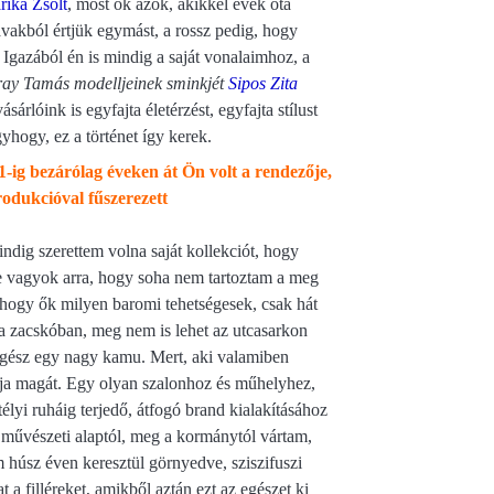
rika Zsolt
, most ők azok, akikkel évek óta
avakból értjük egymást, a rossz pedig, hogy
 Igazából én is mindig a saját vonalaimhoz, a
ay Tamás modelljeinek sminkjét
Sipos Zita
árlóink is egyfajta életérzést, egyfajta stílust
hogy, ez a történet így kerek.
-ig bezárólag éveken át Ön volt a rendezője,
dukcióval fűszerezett
ndig szerettem volna saját kollekciót, hogy
 vagyok arra, hogy soha nem tartoztam a meg
hogy ők milyen baromi tehetségesek, csak hát
da zacskóban, meg nem is lehet az utcasarkon
z egész egy nagy kamu. Mert, aki valamiben
rja magát. Egy olyan szalonhoz és műhelyhez,
élyi ruháig terjedő, átfogó brand kialakításához
művészeti alaptól, meg a kormánytól vártam,
 húsz éven keresztül görnyedve, sziszifuszi
a filléreket, amikből aztán ezt az egészet ki