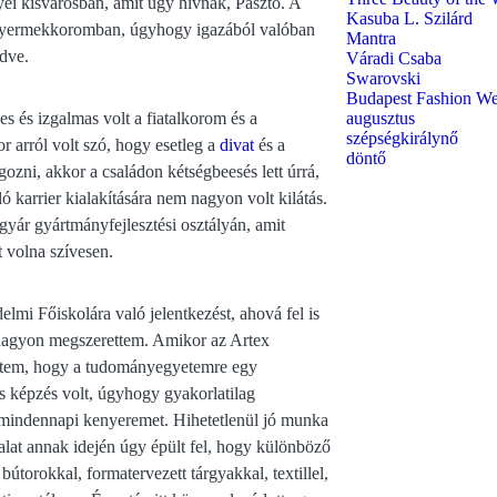
i kisvárosban, amit úgy hívnak, Pásztó. A
Kasuba L. Szilárd
i gyermekkoromban, úgyhogy igazából valóban
Mantra
dve.
Váradi Csaba
Swarovski
Budapest Fashion W
augusztus
 és izgalmas volt a fiatalkorom és a
szépségkirálynő
 arról volt szó, hogy esetleg a
divat
és a
döntő
ozni, akkor a családon kétségbeesés lett úrrá,
karrier kialakítására nem nagyon volt kilátás.
yár gyártmányfejlesztési osztályán, amit
 volna szívesen.
i Főiskolára való jelentkezést, ahová fel is
 nagyon megszerettem. Amikor az Artex
ettem, hogy a tudományegyetemre egy
s képzés volt, úgyhogy gyakorlatilag
mindennapi kenyeremet. Hihetetlenül jó munka
alat annak idején úgy épült fel, hogy különböző
útorokkal, formatervezett tárgyakkal, textillel,