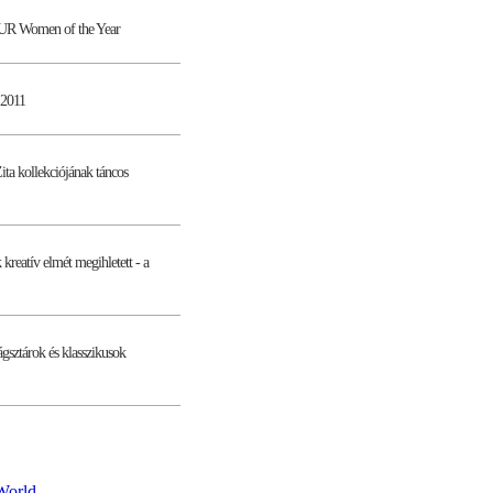
OUR Women of the Year
2011
ita kollekciójának táncos
kreatív elmét megihletett - a
ágsztárok és klasszikusok
World