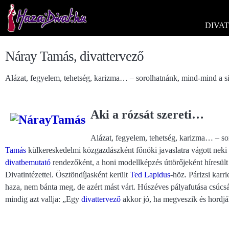
DIVAT
Náray Tamás, divattervező
Alázat, fegyelem, tehetség, karizma… – sorolhatnánk, mind-mind a si
Aki a rózsát szereti…
Alázat, fegyelem, tehetség, karizma… – so
Tamás
külkereskedelmi közgazdászként főnöki javaslatra vágott neki 
divatbemutató
rendezőként, a honi modellképzés úttörőjeként híresült
Divatintézettel. Ösztöndíjasként került
Ted Lapidus
-höz. Párizsi karri
haza, nem bánta meg, de azért mást várt. Húszéves pályafutása csúcs
mindig azt vallja: „Egy
divattervező
akkor jó, ha megveszik és hordják