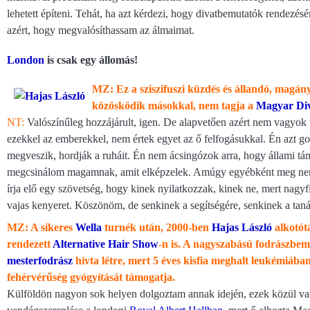
lehetett építeni. Tehát, ha azt kérdezi, hogy divatbemutatók rendezés
azért, hogy megvalósíthassam az álmaimat.
London
is csak egy állomás!
MZ: Ez a sziszifuszi küzdés és állandó, magá
közösködik másokkal, nem tagja a
Magyar Div
NT:
Valószínűleg hozzájárult, igen. De alapvetően azért nem vagyok 
ezekkel az emberekkel, nem értek egyet az ő felfogásukkal. Én azt g
megveszik, hordják a ruháit. Én nem ácsingózok arra, hogy állami tá
megcsinálom magamnak, amit elképzelek. Amúgy egyébként meg nem
írja elő egy szövetség, hogy kinek nyilatkozzak, kinek ne, mert nagy
vajas kenyeret. Köszönöm, de senkinek a segítségére, senkinek a tan
MZ: A sikeres
Wella
turnék után, 2000-ben
Hajas László
alkotót
rendezett
Alternative Hair Show
-n is. A nagyszabású fodrászbemu
mesterfodrász
hívta létre, mert 5 éves kisfia meghalt leukémiába
fehérvérűség gyógyítását támogatja.
N
Külföldön nagyon sok helyen dolgoztam annak idején, ezek közül va