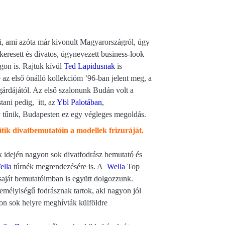
i, ami azóta már kivonult Magyarországról, úgy
eresett és divatos, úgynevezett business-look
on is. Rajtuk kívül
Ted Lapidusnak
is
 az első önálló kollekcióm ’96-ban jelent meg, a
gárdájától. Az első szalonunk Budán volt a
tani pedig, itt, az
Ybl Palotában
,
 tűnik, Budapesten ez egy végleges megoldás.
ítik divatbemutatóin a modellek frizuráját.
ak idején nagyon sok divatfodrász bemutató és
ella
túrnék megrendezésére is. A
Wella
Top
 saját bemutatóimban is együtt dolgozzunk.
zemélyiségű fodrásznak tartok, aki nagyon jól
on sok helyre meghívták külföldre