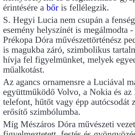
érintésére a
bőr
is fellélegzik.
S. Hegyi Lucia nem csupán a fensége
esemény helyszínét is megálmodta - 
Prékopa Dóra művészettörténész ped
is magukba záró, szimbolikus tarta
hívja fel figyelmünket, melyek egye
műalkotást.
Az agancs ornamensre a Luciával m
együttműködő Volvo, a Nokia és az E
telefont, hűtőt vagy épp autócsodát 
erősítő szimbólumba.
Míg Mészáros Dóra művészeti vezető
figyelmeztetett, festés és gyöngyözé