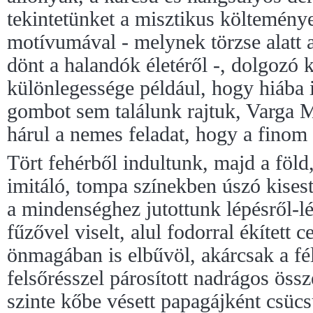
tekintetünket a misztikus költemény
motívumával - melynek törzse alatt 
dönt a halandók életéről -, dolgozó
különlegessége például, hogy hiába 
gombot sem találunk rajtuk, Varga M
hárul a nemes feladat, hogy a finom
Tört fehérből indultunk, majd a föld
imitáló, tompa színekben úszó kisest
a mindenséghez jutottunk lépésről-l
fűzővel viselt, alul fodorral ékített
önmagában is elbűvöl, akárcsak a fél
felsőrésszel párosított nadrágos össz
szinte kőbe vésett papagájként csücs