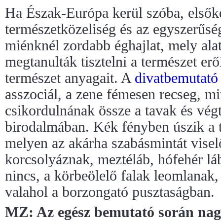
Ha Észak-Európa kerül szóba, elsőké
természetközeliség és az egyszerűsé
miénknél zordabb éghajlat, mely ala
megtanulták tisztelni a természet erő
természet anyagait. A
divatbemutató
asszociál, a zene fémesen recseg, m
csikordulnának össze a tavak és vég
birodalmában. Kék fényben úszik a t
melyen az akárha szabásmintát visel
korcsolyáznak, meztéláb, hófehér l
nincs, a körbeölelő falak leomlanak,
valahol a borzongató pusztaságban.
MZ: Az egész bemutató során nag