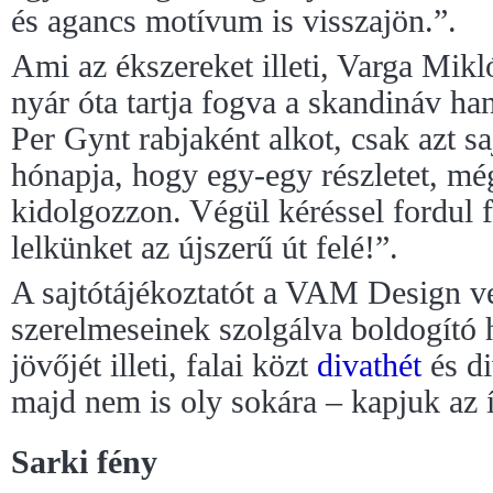
és agancs motívum is visszajön.”.
Ami az ékszereket illeti, Varga Mikl
nyár óta tartja fogva a skandináv ha
Per Gynt rabjaként alkot, csak azt sa
hónapja, hogy egy-egy részletet, m
kidolgozzon. Végül kéréssel fordul
lelkünket az újszerű út felé!”.
A sajtótájékoztatót a VAM Design ve
szerelmeseinek szolgálva boldogító 
jövőjét illeti, falai közt
divathét
és di
majd nem is oly sokára – kapjuk az í
Sarki fény