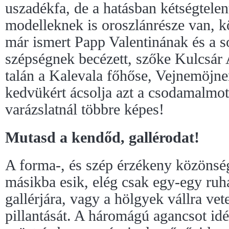
uszadékfa, de a hatásban kétségtelen
modelleknek is oroszlánrésze van, 
már ismert Papp Valentinának és a 
szépségnek becézett, szőke Kulcsár 
talán a Kalevala főhőse, Vejnemöjne
kedvükért ácsolja azt a csodamalmo
varázslatnál többre képes!
Mutasd a kendőd, gallérodat!
A forma-, és szép érzékeny közönsé
másikba esik, elég csak egy-egy ruh
gallérjára, vagy a hölgyek vállra vete
pillantását. A háromágú agancsot id