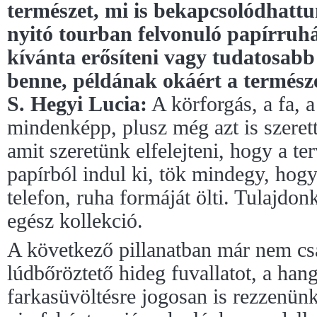
természet, mi is bekapcsolódhatt
nyitó tourban felvonuló papírruhák
kívánta erősíteni vagy tudatosabb
benne, példának okáért a termés
S. Hegyi Lucia:
A körforgás, a fa, 
mindenképp, plusz még azt is szeret
amit szeretünk elfelejteni, hogy a t
papírból indul ki, tök mindegy, hog
telefon, ruha formáját ölti. Tulajdon
egész kollekció.
A következő pillanatban már nem cs
lúdbőröztető hideg fuvallatot, a hangs
farkasüvöltésre jogosan is rezzenünk