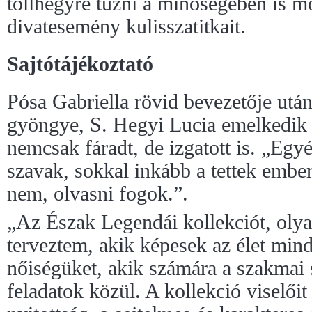
tollhegyre tűzni a minőségében is 
divatesemény kulisszatitkait.
Sajtótájékoztató
Pósa Gabriella rövid bevezetője utá
gyöngye, S. Hegyi Lucia emelkedik 
nemcsak fáradt, de izgatott is. „Eg
szavak, sokkal inkább a tettek ember
nem, olvasni fogok.”.
„Az Észak Legendái kollekciót, oly
terveztem, akik képesek az élet min
nőiségüket, akik számára a szakmai 
feladatok közül. A kollekció viselőit