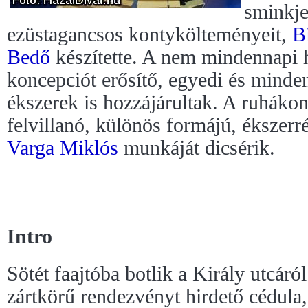
sminkje
ezüstagancsos kontykölteményeit,
B
Bedő
készítette. A nem mindennapi 
koncepciót erősítő, egyedi és minde
ékszerek is hozzájárultak. A ruhákon
felvillanó, különös formájú, ékszerr
Varga Miklós
munkáját dicsérik.
Intro
Sötét faajtóba botlik a Király utcáró
zártkörű rendezvényt hirdető cédula,