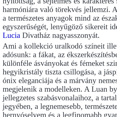
nyitottság, a sejtelmes és karakteres
harmóniára való törekvés jellemzi. 
a természetes anyagok mind az észak
egyszerűségét, lenyűgöző sikereit id
Lucia
Divatház nagyasszonyát.
Ami a kollekció uralkodó színeit ill
adósunk: a fákat, az ékszerkészítésb
különféle ásványokat és fémeket szi
hegyikristály tiszta csillogása, a jás
ónix eleganciája és a márvány nem
megjelenik a modelleken. A Luan by
jellegzetes szabásvonalaihoz, a tart
jegyében, a legnemesebb, természete
hernyóselyem és a legfinomabb gya