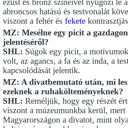
ezüst és bronz színeivel nyűgőzi le 
abroncsos hatású és testvonalát köve
viszont a fehér és
fekete
kontrasztjáv
MZ: Mesélne egy picit a gazdago
jelentéséről?
SHL:
Súgok egy picit, a motívumokn
volt, az agancs, a fa és az inda, a tes
kapcsolódását jelentik.
MZ: A divatbemutató után, mi les
ezeknek a ruhakölteményeknek?
SHL:
Reméljük, hogy egy részét érté
viszont a múzeumunkba kerül, mert 
Magyarországon a divatot, mint oly