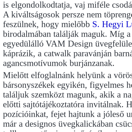
is elgondolkodtatja, vaj miféle csod
A kiváltságosok persze nem töprenge
feszülnek, hogy mielőbb
S. Hegyi L
birodalmában találják maguk. Míg 
egyedülálló VAM Design üvegfelületei
káprázik, a catwalk paravánján barn
agancsmotívumok burjánzanak.
Mielőtt elfoglalnánk helyünk a vörös
bársonyszékek egyikén, figyelmes h
találjuk szemközt magunk, akik a n
előtti sajtótájékoztatóra invitálnak.
pozícióinkat, fejet hajtunk a jóleső 
már a designos üvegkalickában csüc