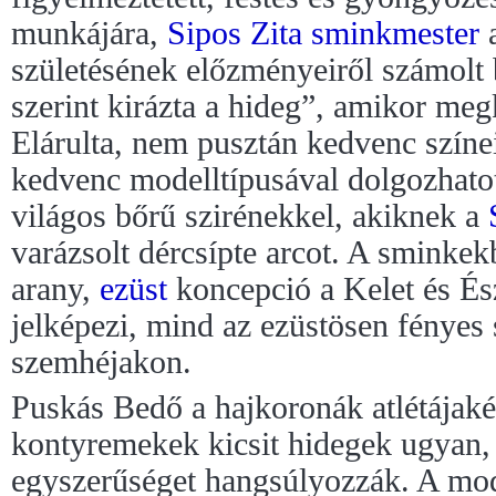
munkájára,
Sipos Zita
sminkmester
a
születésének előzményeiről számolt 
szerint kirázta a hideg”, amikor megk
Elárulta, nem pusztán kedvenc színei
kedvenc modelltípusával dolgozhato
világos bőrű szirénekkel, akiknek a
varázsolt dércsípte arcot. A smink
arany,
ezüst
koncepció a Kelet és És
jelképezi, mind az ezüstösen fényes
szemhéjakon.
Puskás Bedő a hajkoronák atlétájaké
kontyremekek kicsit hidegek ugyan, 
egyszerűséget hangsúlyozzák. A mode