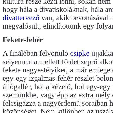
kultúra része kezd lenni, sokan nem
hogy hála a divatiskoláknak, hála a
divattervező
van, akik bevonásával 
megvalósult, elindítottunk egy folya
Fekete-fehér
A fináléban felvonuló
csipke
ujjakkal
selyemruha mellett földet seprő alko
fekete nagyestélyiket, a már emlege
egy-egy izgalmas fehér részlet bolo
állógallér, hol a kézelő, hol egy-egy 
szemünkbe, vagy épp az extra mély 
felcsigázza a nagyérdemű soraiban he
közönséget. Nem különben az uszál