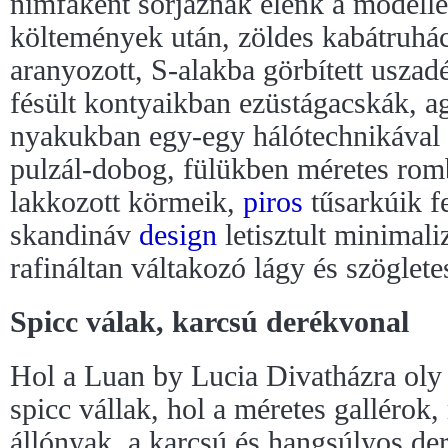
nimfaként sorjáznak elénk a model
költemények után, zöldes kabátruhá
aranyozott, S-alakba görbített uszadé
fésült kontyaikban ezüstágacskák, 
nyakukban egy-egy hálótechnikával
pulzál-dobog, fülükben méretes rom
lakkozott körmeik,
piros
tűsarkúik f
skandináv
design
letisztult minimal
rafináltan váltakozó lágy és szöglet
Spicc válak, karcsú derékvonal
Hol a Luan by Lucia Divatházra oly 
spicc vállak, hol a méretes gallérok,
állónyak, a karcsú és hangsúlyos de