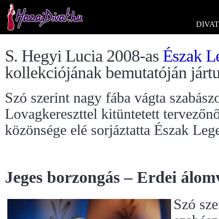
DIVAT
S. Hegyi Lucia 2008-as
Észak L
kollekciójának bemutatóján jártu
Szó szerint nagy fába vágta szabászo
Lovagkereszttel kitüntetett tervez
közönsége elé sorjáztatta Észak Lege
Jeges borzongás – Erdei álom
Szó sze