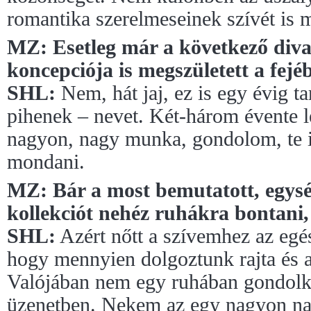
romantika szerelmeseinek szívét is 
MZ: Esetleg már a következő div
koncepciója is megszületett a fejé
SHL:
Nem, hát jaj, ez is egy évig ta
pihenek – nevet. Két-három évente le
nagyon, nagy munka, gondolom, te i
mondani.
MZ: Bár a most bemutatott, egysé
kollekciót nehéz ruhákra bontani,
SHL:
Azért nőtt a szívemhez az egés
hogy mennyien dolgoztunk rajta és 
Valójában nem egy ruhában gondol
üzenetben. Nekem az egy nagyon na