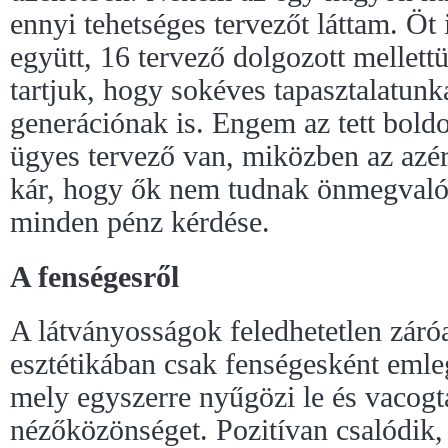
ennyi tehetséges tervezőt láttam. Öt
együtt, 16 tervező dolgozott mellett
tartjuk, hogy sokéves tapasztalatunk
generációnak is. Engem az tett bold
ügyes tervező van, miközben az azér
kár, hogy ők nem tudnak önmegvalós
minden pénz kérdése.
A fenségesről
A látványosságok feledhetetlen záró
esztétikában csak fenségesként emleg
mely egyszerre nyűgözi le és vacogt
nézőközönséget. Pozitívan csalódik,