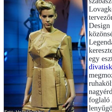
szabász
Lovagke
tervez
Design 
közönsé
Legendá
kereszte
egy esz
divatis
megmoz
ruhaköl
nagyérd
foglaló
lenyűgö