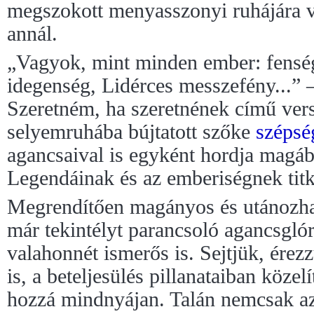
megszokott menyasszonyi ruhájára v
annál.
„Vagyok, mint minden ember: fenség
idegenség, Lidérces messzefény...” –
Szeretném, ha szeretnének című vers
selyemruhába bújtatott szőke
szépsé
agancsaival is egyként hordja magá
Legendáinak és az emberiségnek titk
Megrendítően magányos és utánozhat
már tekintélyt parancsoló agancsgló
valahonnét ismerős is. Sejtjük, érezz
is, a beteljesülés pillanataiban köze
hozzá mindnyájan. Talán nemcsak az 