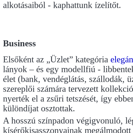
alkotásaiból - kaphattunk ízelítőt.
Business
Elsőként az „Üzlet” kategória
elegá
lányok – és egy modellfiú - libbente
élet (bank, vendéglátás, szállodák, ü
szereplői számára tervezett kollekci
nyerték el a zsűri tetszését, így eb
különdíjat osztottak.
A hosszú színpadon végigvonuló, lé
kísérőkisasszonyainak megálmodott k