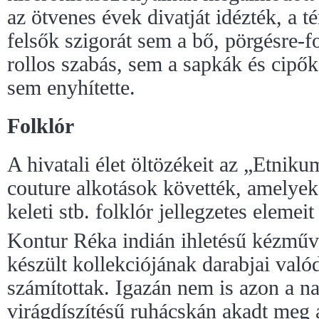
az ötvenes évek divatját idézték, a t
felsők szigorát sem a bő, pörgésre-f
rollos szabás, sem a sapkák és cipő
sem enyhítette.
Folklór
A hivatali élet öltözékeit az „Etniku
couture alkotások követték, amelyek a
keleti stb. folklór jellegzetes elemei
Kontur Réka indián ihletésű kézműv
készült kollekciójának darabjai val
számítottak. Igazán nem is azon a nat
virágdíszítésű ruhácskán akadt meg 