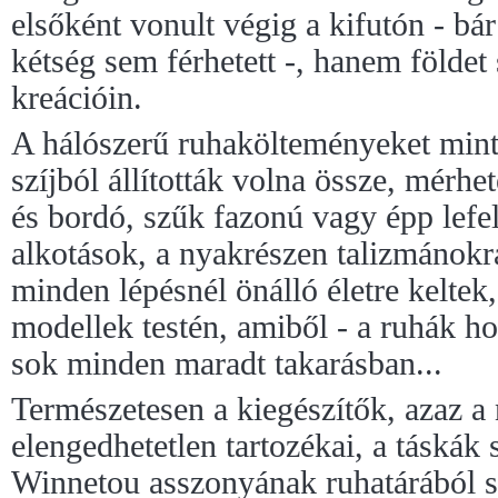
elsőként vonult végig a kifutón - bá
kétség sem férhetett -, hanem földet
kreációin.
A hálószerű ruhakölteményeket mint
szíjból állították volna össze, mérh
és bordó, szűk fazonú vagy épp lefe
alkotások, a nyakrészen talizmánokra
minden lépésnél önálló életre keltek, 
modellek testén, amiből - a ruhák ho
sok minden maradt takarásban...
Természetesen a kiegészítők, azaz a 
elengedhetetlen tartozékai, a táská
Winnetou asszonyának ruhatárából 