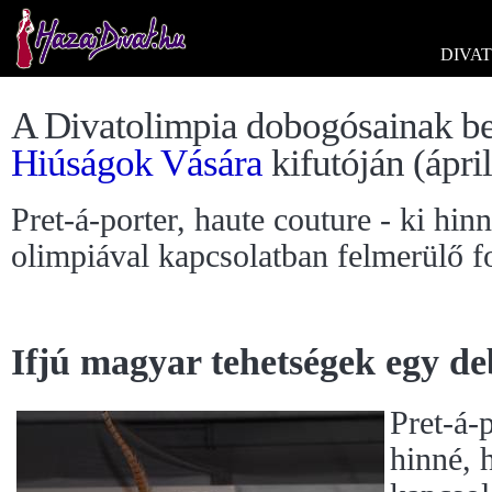
DIVAT
A Divatolimpia dobogósainak 
Hiúságok Vására
kifutóján (ápril
Pret-á-porter, haute couture - ki hi
olimpiával kapcsolatban felmerülő 
Ifjú magyar tehetségek egy d
Pret-á-p
hinné, 