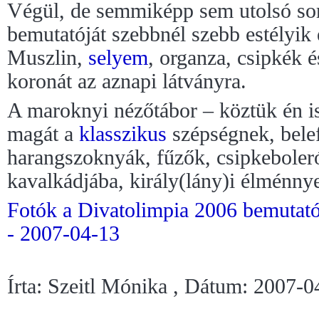
Végül, de semmiképp sem utolsó sor
bemutatóját szebbnél szebb estélyik
Muszlin,
selyem
, organza, csipkék é
koronát az aznapi látványra.
A maroknyi nézőtábor – köztük én is 
magát a
klasszikus
szépségnek, bele
harangszoknyák, fűzők, csipkeboler
kavalkádjába, király(lány)i élménny
Fotók a Divatolimpia 2006 bemutató
- 2007-04-13
Írta: Szeitl Mónika , Dátum: 2007-0