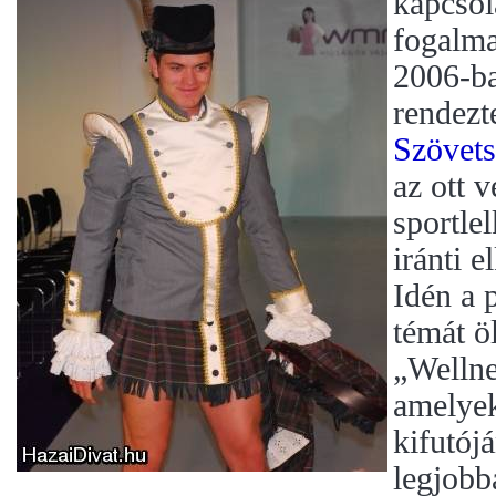
kapcsol
fogalma
2006-b
rendez
Szövet
az ott 
sportle
iránti e
Idén a
témát ö
„Wellne
amelyek
kifutójá
legjobb