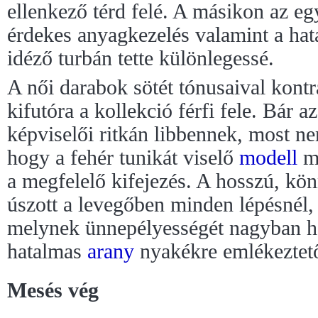
ellenkező térd felé. A másikon az eg
érdekes anyagkezelés valamint a hat
idéző turbán tette különlegessé.
A női darabok sötét tónusaival kontra
kifutóra a kollekció férfi fele. Bár 
képviselői ritkán libbennek, most ne
hogy a fehér tunikát viselő
modell
me
a megfelelő kifejezés. A hosszú, kö
úszott a levegőben minden lépésnél, 
melynek ünnepélyességét nagyban ha
hatalmas
arany
nyakékre emlékeztet
Mesés vég