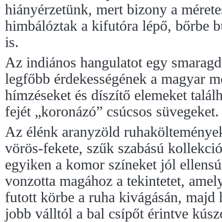
hiányérzetünk, mert bizony a méretes
himbálóztak a kifutóra lépő, bőrbe b
is.
Az indiános hangulatot egy smaragdz
legfőbb érdekességének a magyar m
hímzéseket és díszítő elemeket talál
fejét „koronázó” csúcsos süvegeket.
Az élénk aranyzöld ruhakölteményeke
vörös-fekete, szűk szabású kollekció
egyiken a komor színeket jól ellens
vonzotta magához a tekintetet, amely
futott körbe a ruha kivágásán, majd 
jobb válltól a bal csípőt érintve kús