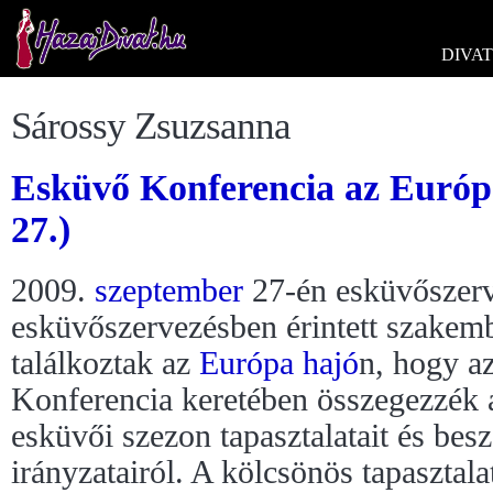
DIVAT
Sárossy Zsuzsanna
Esküvő Konferencia az Európ
27.)
2009.
szeptember
27-én esküvőszerv
esküvőszervezésben érintett szakem
találkoztak az
Európa hajó
n, hogy a
Konferencia keretében összegezzék 
esküvői szezon tapasztalatait és bes
irányzatairól. A kölcsönös tapasztala