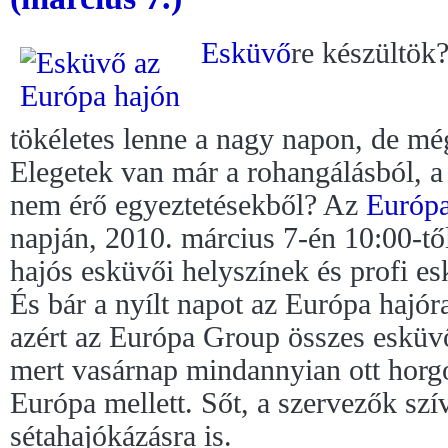
Esküvő
re készültök
tökéletes lenne a nagy napon, de még
Elegetek van már a rohangálásból, a
nem érő egyeztetésekből? Az
Európa
napján, 2010. március 7-én 10:00-tő
hajós esküvői helyszínek és profi es
És bár a nyílt napot az Európa hajór
azért az Európa Group összes esküvő
mert vasárnap mindannyian ott hor
Európa mellett. Sőt, a szervezők szí
sétahajókázásra is.