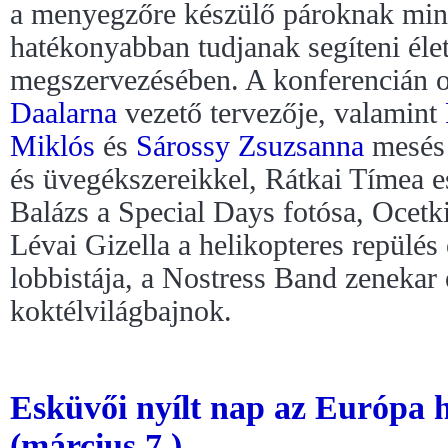
a menyegzőre készülő pároknak miné
hatékonyabban tudjanak segíteni él
megszervezésében. A konferencián o
Daalarna
vezető tervezője, valamint
Miklós
és
Sárossy Zsuzsanna
mesé
és üvegékszereikkel, Rátkai Tímea 
Balázs a Special Days fotósa, Ocetki
Lévai Gizella a helikopteres repülés
lobbistája, a Nostress Band zenekar
koktélvilágbajnok.
Esküvői nyílt nap az Európa h
(március 7.)