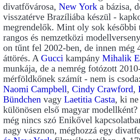
divatfővárosa,
New York
a bázisa, 
visszatérve Brazíliába készül - kapk
megrendelők. Mint oly sok későbbi 
rangos és nemzetközi modellversen
on tűnt fel 2002-ben, de innen még 
áttörés. A
Gucci
kampány
Mihalik E
munkája, de a nemrég fotózott 2010
mérföldkőnek számít - nem is csoda:
Naomi Campbell
,
Cindy Crawford
,
Bündchen
vagy
Laetitia Casta
, ki n
különösen első magyar modellként? B
még nincs szó Enikővel kapcsolatban
nagy vásznon, méghozzá egy divatfe