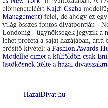
és New York
filmváltozatában. A 17
előmeneteléért
Kajdi Csaba
modellü
Management
) felel, de ahogy ez egy
világ összes fontos divatpontján - 
Londonig - ügynökségek jegyzik a n
lehet próféta a saját hazájában, arra 
erősítő kivétel: a
Fashion Awards H
Modellje címet a külföldön csak Eni
üstökösnek ítélte a hazai divatszakm
HazaiDivat.hu