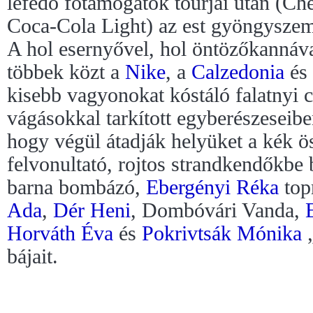
lefedő főtámogatók tourjai után (Ch
Coca-Cola Light) az est gyöngyszeme
A hol esernyővel, hol öntözőkannáva
többek közt a
Nike
, a
Calzedonia
és
kisebb vagyonokat kóstáló falatnyi 
vágásokkal tarkított egyberészeseibe
hogy végül átadják helyüket a kék ös
felvonultató, rojtos strandkendőkbe 
barna bombázó,
Ebergényi Réka
top
Ada
,
Dér Heni
, Dombóvári Vanda,
Horváth Éva
és
Pokrivtsák Mónika
„
bájait.