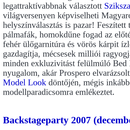
legattraktívabbnak választott
Sziksz
világversenyen képviselheti Magyar
helyszínválasztás is pazar! Feszítet
pálmafák, homokdűne fogad az előt
fehér ülőgarnitúra és vörös kárpit íz
gazdagítja, mécsesek milliói ragyogjá
minden exkluzivitást felülmúló Bed 
nyugalom, akár Prospero elvarázsolt 
Model Look
döntőjén, mégis inkább 
modellparadicsomra emlékeztet.
Backstageparty 2007 (decembe