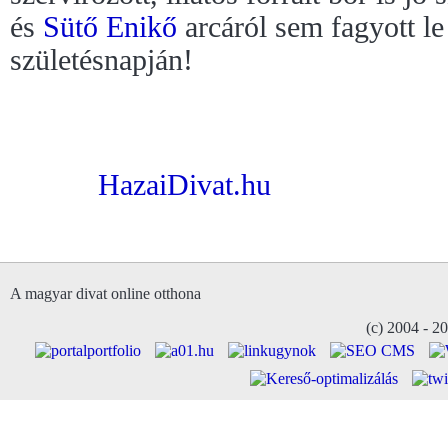
és
Sütő Enikő
arcáról sem fagyott l
születésnapján!
HazaiDivat.hu
A magyar divat online otthona
(c) 2004 - 2