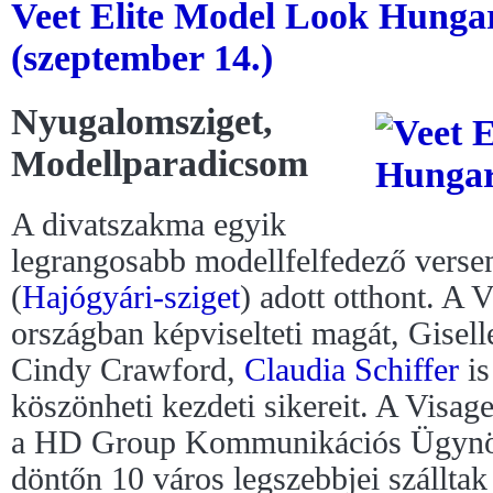
Veet Elite Model Look Hunga
(szeptember 14.)
Nyugalomsziget,
Modellparadicsom
A divatszakma egyik
legrangosabb modellfelfedező vers
(
Hajógyári-sziget
) adott otthont. A V
országban képviselteti magát, Gisel
Cindy Crawford,
Claudia Schiffer
is
köszönheti kezdeti sikereit. A Vis
a HD Group Kommunikációs Ügynök
döntőn 10 város legszebbjei szálltak