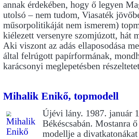
annak érdekében, hogy ő legyen Mag
utolsó – nem tudom, Viasaték jövőben
műsorpolitikáját nem ismerem) topm
kiélezett versenyre szomjúzott, hát
Aki viszont az adás ellaposodása mell
által felrúgott papírformának, mond
karácsonyi meglepetésben részeltetet
Mihalik Enikő, topmodell
Újévi lány. 1987. január 1
Békéscsabán. Mostanra ő a
modellje a divatkatonáka