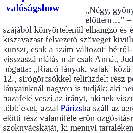
„Négy, gyönyö
előttem…” –
szájából könyörtelenül elhangzó és ép
kiszavazást felvezető szöveget kívü
kunszt, csak a szám változott hétről-
visszaszámlálás már csak Annát, Judi
nógatta: „Riadó lányok, valaki közül
12., sírógörcsökkel telitűzdelt rész 
lányainknál nagyon is tudják: aki n
hazafelé veszi az irányt, akinek visz
többieket, azzal
Párizs
ba száll az ae
előtti rész valamiféle erőmozgósításr
szoknyácskáját, ki mennyi tartaléken