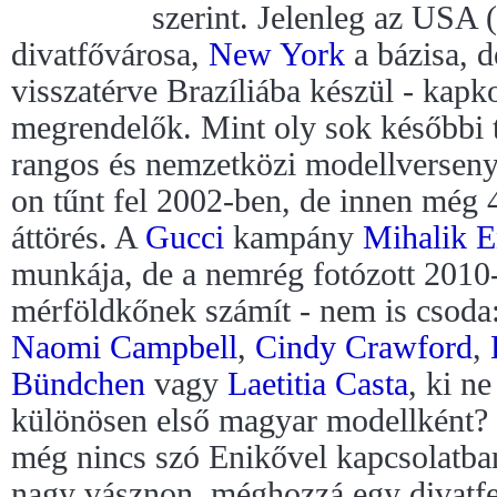
szerint. Jelenleg az USA (
divatfővárosa,
New York
a bázisa, 
visszatérve Brazíliába készül - kapk
megrendelők. Mint oly sok későbbi 
rangos és nemzetközi modellversen
on tűnt fel 2002-ben, de innen még 
áttörés. A
Gucci
kampány
Mihalik E
munkája, de a nemrég fotózott 2010
mérföldkőnek számít - nem is csoda:
Naomi Campbell
,
Cindy Crawford
,
Bündchen
vagy
Laetitia Casta
, ki n
különösen első magyar modellként? B
még nincs szó Enikővel kapcsolatban
nagy vásznon, méghozzá egy divatfe