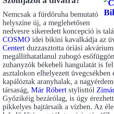
Szomjazol a divatra?
Nemcsak a fürdőruha bemutató
helyszíne új, a meglehetősen
nedvesre sikeredett koncepció is tal
COSMO
idei bikini kavalkádja az 
Center
t duzzasztotta óriási akváriu
megállíthatatlanul zubogó esőfüggön
zuhanyzók békebeli hangulatát is fe
asztalokon elhelyezett üvegcsékben
kapálóztak aranyhalak, a nagyérdemű
társaság,
Már Róbert
stylisttól
Zimá
Győzikéig bezárólag, is úgy érezhet
pikkelyes bajtársaik a vízben. Az éle