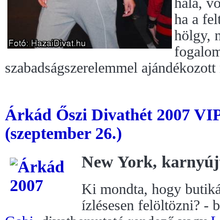
hála, v
ha a fe
hölgy, 
fogalom
szabadságszerelemmel ajándékozott
Árkád Őszi Divathét 2007 VI
(szeptember 26.)
New York, karnyúj
Ki mondta, hogy butiká
ízlésesen felöltözni? -