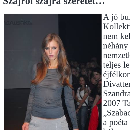
Szájról szájra szeretet…
A jó bu
Kollekt
nem kel
néhány 
nemzetk
teljes 
éjfélko
Divatte
Szandra
2007 Ta
„Szabad
a poéta