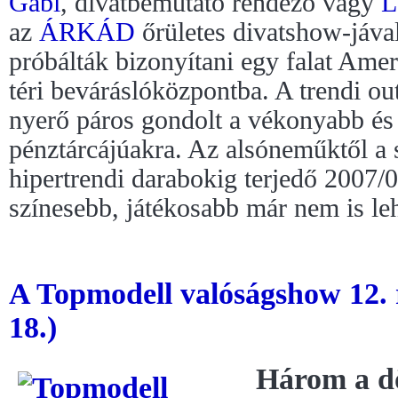
Gabi
, divatbemutató rendező vagy
L
az
ÁRKÁD
őrületes divatshow-jával
próbálták bizonyítani egy falat Amer
téri beváráslóközpontba. A trendi out
nyerő páros gondolt a vékonyabb és
pénztárcájúakra. Az alsóneműktől a 
hipertrendi darabokig terjedő 2007/0
színesebb, játékosabb már nem is le
A Topmodell valóságshow 12. 
18.)
Három a d