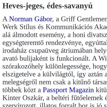
Heves-jeges, édes-savanyú
A
Norman Gábor
, a Griff Gentlemen
Werk Stílus és Kommunikációs Akadé
alá álmodott esemény, a honi divatsz
egységteremtő rendezvénye, egyútta
irodaház csupaüveg átriumában hely
avató bulijaként is funkcionált. A Wi
szórakozóhely különlegessége, hogy 
elszigetelve a külvilágtól, így aztán
melegségről nem csak a kitűnő társ
többek közt a
Passport Magazin
kitü
Kinter Oszkár, a beltéri fűtőelemek 
szervírozott, illatos forralt bor is jó 