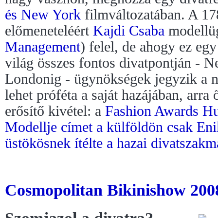
és New York
filmváltozatában. A 17
előmeneteléért
Kajdi Csaba
modellü
Management
) felel, de ahogy ez egy
világ összes fontos divatpontján - 
Londonig - ügynökségek jegyzik a n
lehet próféta a saját hazájában, arra 
erősítő kivétel: a
Fashion Awards H
Modellje címet a külföldön csak Eni
üstökösnek ítélte a hazai divatszakm
Cosmopolitan Bikinishow 2008 