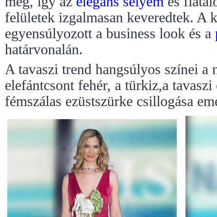
meg, így az
elegáns
selyem
és fiatal
felületek izgalmasan keveredtek. A k
egyensúlyozott a business look és a
határvonalán.
A tavaszi trend hangsúlyos színei a 
elefántcsont fehér, a türkiz,a tavaszi
fémszálas ezüstszürke csillogása eme