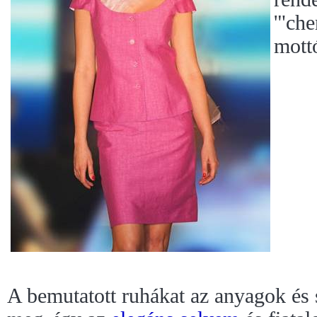
'"ch
mott
A bemutatott ruhákat az anyagok és s