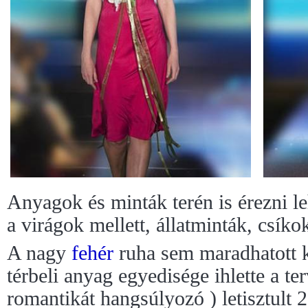
Anyagok és minták terén is érezni leh
a virágok mellett, állatminták, csíko
A nagy
fehér
ruha sem maradhatott k
térbeli anyag egyedisége ihlette a te
romantikát hangsúlyozó ) letisztult 