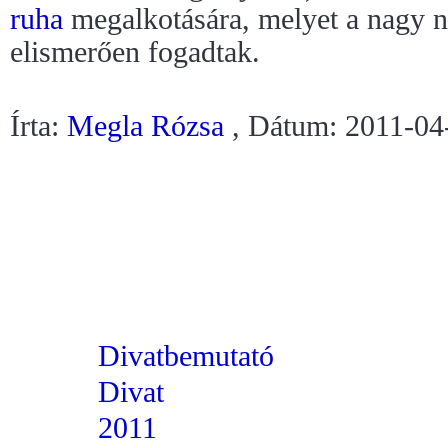
ruha
megalkotására, melyet a nagy na
elismerően fogadtak.
Írta:
Megla Rózsa
, Dátum: 2011-04
Divatbemutató
Divat
2011