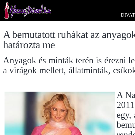
DIVAT
A bemutatott ruhákat az anyagok
határozta me
Anyagok és minták terén is érezni leh
a virágok mellett, állatminták, csíko
A Na
2011-
egy, 
bemu
rend