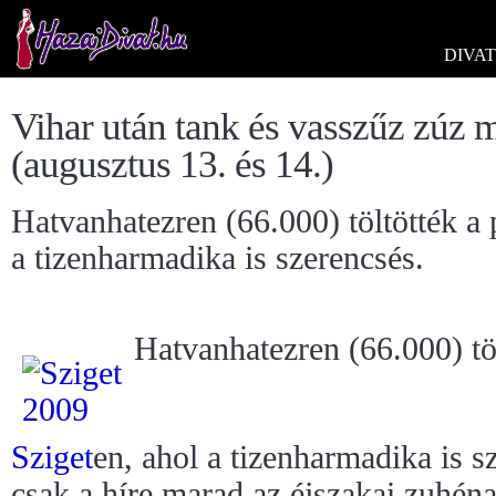
DIVAT
Vihar után tank és vasszűz zúz 
(augusztus 13. és 14.)
Hatvanhatezren (66.000) töltötték a 
a tizenharmadika is szerencsés.
Hatvanhatezren (66.000) töl
Sziget
en, ahol a tizenharmadika is 
csak a híre marad az éjszakai zuhé