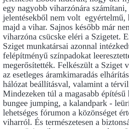
egy nagyobb viharzónára számítani,
jelentésekből nem volt egyértelmű, 
majd a vihar. Sajnos később már nem
viharzóna csücske eléri a Szigetet. 
Sziget munkatársai azonnal intézked
felépítményű színpadokat leeresztetté
megerősítették. Felkészült a Sziget v
az esetleges áramkimaradás elhárítás
hálózat beállításval, valamint a térvil
Mindezeken túl a magasabb építésű 
bungee jumping, a kalandpark - leürí
lehetséges fórumon a közönséget érte
viharról. És természetesen a biztonsá