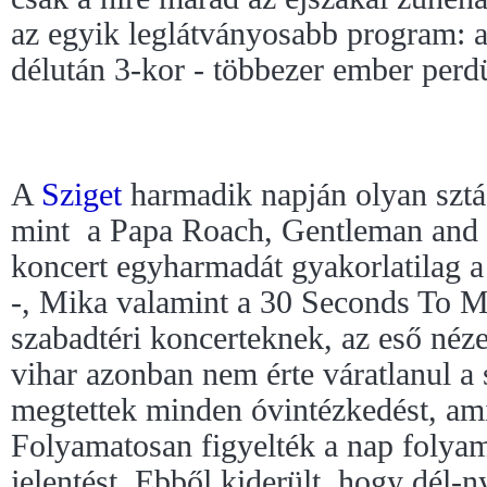
az egyik leglátványosabb program: a
délután 3-kor - többezer ember per
A
Sziget
harmadik napján olyan sztáf
mint a Papa Roach, Gentleman and t
koncert egyharmadát gyakorlatilag a 
-, Mika valamint a 30 Seconds To Ma
szabadtéri koncerteknek, az eső nézet
vihar azonban nem érte váratlanul a 
megtettek minden óvintézkedést, amit
Folyamatosan figyelték a nap folya
jelentést. Ebből kiderült, hogy dél-n