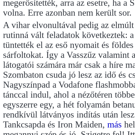
megerősítették, arra az esetre, ha a Sz
volna. Erre azonban nem került sor.
A vihar elvonultával pedig az elmúl
rutinná vált feladatok következtek: a
tüntették el az eső nyomait és földe
sárfoltokat. Így a Vasszűz valamint
látogatói számára már csak a híre m
Szombaton csuda jó lesz az idő és c
Nagyszínpad a Vodafone flashmobba
tánccal indul, ahol a nézőtéren több
egyszerre egy, a hét folyamán betanu
rendkívül látványos indítás után lesz
Tankcsapda és Iron Maiden,
más
hel
megannyi szép és jó. Szigetre fel! It