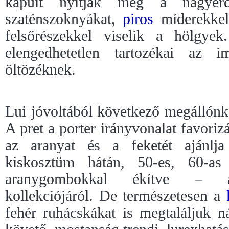
kapuit nyitják meg a nagyér
szaténszoknyákat,
piros
míderekkel,
felsőrészekkel viselik a hölgye
elengedhetetlen tartozékai az
öltözéknek.
Lui jóvoltából következő megállón
A pret a porter irányvonalat favorizá
az aranyat és a feketét ajánlja
kiskosztüm hátán, 50-es, 60-as
aranygombokkal ékítve – áll
kollekciójáról. De természetesen a
fehér ruhácskákat is megtaláljuk n