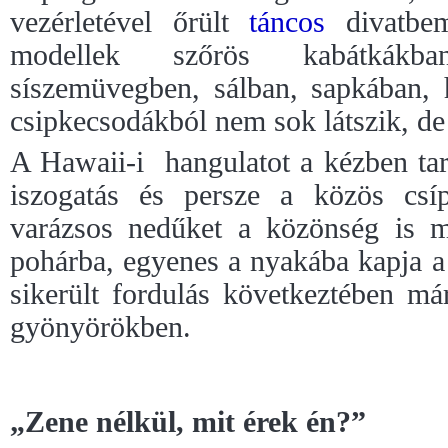
vezérletével őrült
táncos
divatbem
modellek szőrös kabátkákba
síszemüvegben, sálban, sapkában, 
csipkecsodákból nem sok látszik, de 
A Hawaii-i
hangulatot a kézben tar
iszogatás és persze a közös csí
varázsos nedűket a közönség is m
pohárba, egyenes a nyakába kapja a 
sikerült fordulás következtében m
gyönyörökben.
„Zene nélkül, mit érek én?”