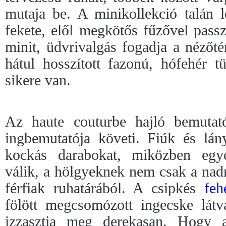
mutaja be. A minikollekció talán l
fekete, elől megkötős fűzővel passz
minit, üdvrivalgás fogadja a nézőté
hátul hosszított fazonú, hófehér t
sikere van.
Az haute couturbe hajló bemuta
ingbemutatója követi. Fiúk és lán
kockás darabokat, miközben egyé
válik, a hölgyeknek nem csak a nad
férfiak ruhatárából. A csipkés
feh
fölött megcsomózott ingecske lát
izzasztja meg derekasan. Hogy 