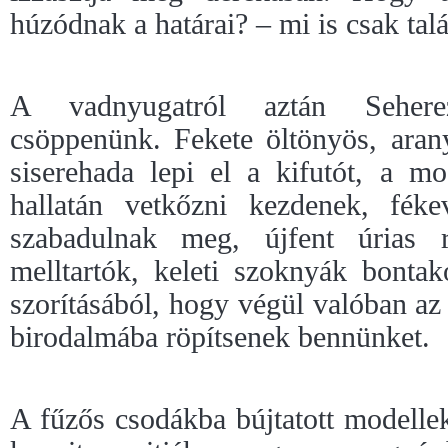
húzódnak a határai? – mi is csak talá
A vadnyugatról aztán Sehere
csöppenünk. Fekete öltönyös, ara
siserehada lepi el a kifutót, a m
hallatán vetkőzni kezdenek, féke
szabadulnak meg, újfent úrias r
melltartók, keleti szoknyák bonta
szorításából, hogy végül valóban az
birodalmába röpítsenek bennünket.
A fűzős csodákba bújtatott modelle