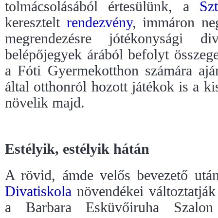
tolmácsolásából értesülünk, a
Sz
keresztelt
rendezvény
, immáron ne
megrendezésre jótékonysági di
belépőjegyek árából befolyt összeget
a Fóti Gyermekotthon számára aján
által otthonról hozott játékok is a 
növelik majd.
Estélyik, estélyik hátán
A rövid, ámde velős bevezető után
Divatiskola
növendékei változtatjá
a Barbara Esküvőiruha Szalon 