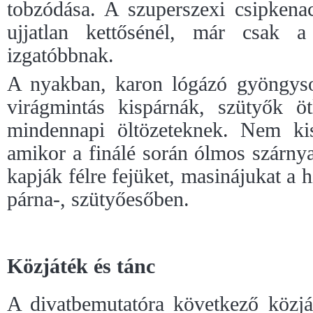
tobzódása. A szuperszexi csipken
ujjatlan kettősénél, már csak a
izgatóbbnak.
A nyakban, karon lógázó gyöngysor
virágmintás kispárnák, szütyők öt
mindennapi öltözeteknek. Nem kis
amikor a finálé során ólmos szárny
kapják félre fejüket, masinájukat a h
párna-, szütyőesőben.
Közjáték és tánc
A divatbemutatóra következő közj