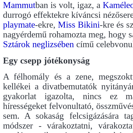
Mammut
ban is volt, igaz, a
Kaméle
durrogó effektekre kíváncsi nézőser
playmate
-ekre,
Miss Bikini
-kre és s
nagyérdemű rohamozta meg, hogy saj
Sztárok neglizsében
című celebvonul
Egy csepp jótékonyság
A félhomály és a zene, megszokt
kellékei a divatbemutatók nyitány
gyakorlat igazolta, nincs ez m
hírességeket felvonultató, összművé
sem. A sokaság felcsigázására tag
módszer - várakoztatni, várakoztat