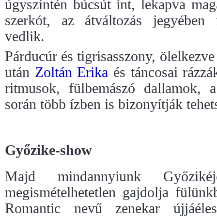
úgyszintén búcsút int, lekapva mag
szerkót, az átváltozás jegyébe
vedlik.
Párducúr és tigrisasszony, ölelkezve 
után
Zoltán Erika
és táncosai rázzák
ritmusok, fülbemászó dallamok, a
során több ízben is bizonyítják tehet
Győzike-show
Majd mindannyiunk Győziké
megismételhetetlen gajdolja fülünk
Romantic nevű zenekar újjáélesz