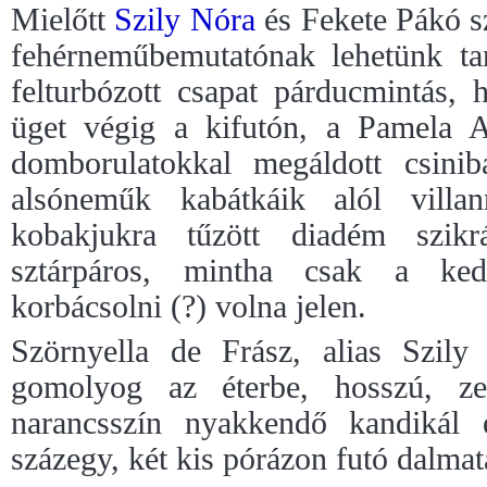
Mielőtt
Szily Nóra
és Fekete Pákó s
fehérneműbemutatónak lehetünk ta
felturbózott csapat párducmintás,
üget végig a kifutón, a Pamela 
domborulatokkal megáldott csinib
alsóneműk kabátkáik alól vill
kobakjukra tűzött diadém szikr
sztárpáros, mintha csak a kedé
korbácsolni (?) volna jelen.
Szörnyella de Frász, alias Szily
gomolyog az éterbe, hosszú, ze
narancsszín nyakkendő kandikál 
százegy, két kis pórázon futó dalmat