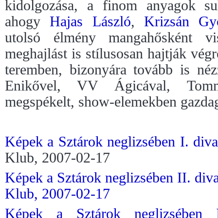
kidolgozása, a finom anyagok su
ahogy
Hajas László
,
Krizsán Gy
utolsó élmény mangahősként vi
meghajlást is stílusosan hajtják vég
teremben, bizonyára tovább is néz
Enikővel, VV Ágicával, Tomm
megspékelt, show-elemekben gazdag
Képek a Sztárok neglizsében I. div
Klub, 2007-02-17
Képek a Sztárok neglizsében II. di
Klub, 2007-02-17
Képek a Sztárok neglizsében II