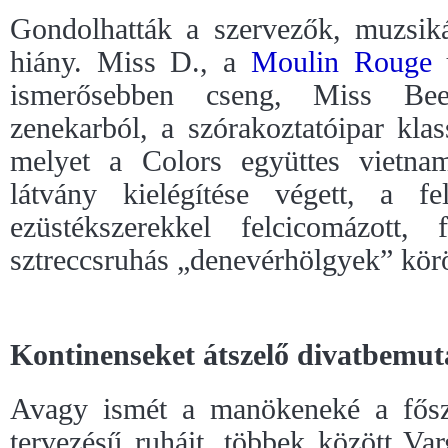
Gondolhatták a szervezők, muzsik
hiány. Miss D., a
Moulin Rouge
ú
ismerősebben cseng, Miss Be
zenekarból, a szórakoztatóipar klass
melyet a Colors együttes vietna
látvány kielégítése végett, a f
ezüstékszerekkel felcicomázott, f
sztreccsruhás „denevérhölgyek” kör
Kontinenseket átszelő divatbemut
Avagy ismét a manökeneké a fős
tervezésű ruháit, többek között Va