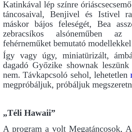
Katinkával lép színre óriáscsecsemő
táncosaival, Benjivel és Istivel r
máskor bájos feleségét, Bea assz
zebracsíkos alsóneműben a
fehérneműket bemutató modellekkel
Így vagy úgy, miniatürizált, ámb
dagadó Győzike shownak leszünk r
nem. Távkapcsoló sehol, lehetetlen
megpróbáljuk, próbáljuk megszeretn
„Téli Hawaii”
A program a volt Megatáncosok, 