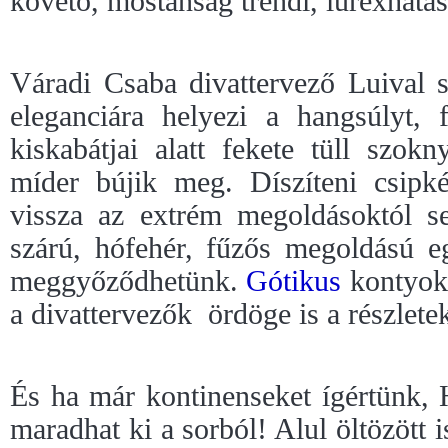
követő, mostanság trendi, lurexhatá
Váradi Csaba divattervező Luival 
eleganciára helyezi a hangsúlyt, 
kiskabátjai alatt fekete tüll szok
míder bújik meg. Díszíteni csipké
vissza az extrém megoldásoktól s
szárú, hófehér, fűzős megoldású eg
meggyőződhetünk.
Gótikus
kontyok,
a divattervezők
ördöge is a részlete
És ha már kontinenseket ígértünk,
maradhat ki a sorból! Alul öltözött 