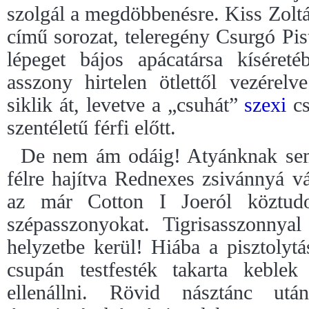
szolgál a megdöbbenésre. Kiss Zolt
című sorozat, teleregény Csurgó Pi
lépeget bájos apácatársa kíséret
asszony hirtelen ötlettől vezérel
siklik át, levetve a „csuhát”
szexi
cs
szentéletű férfi előtt.
De nem ám odáig! Atyánknak sem 
félre hajítva Rednexes zsivánnyá vá
az már Cotton I Joeról köztudo
szépasszonyokat. Tigrisasszonnyal
helyzetbe kerül! Hiába a pisztolyt
csupán testfesték takarta keble
ellenállni. Rövid násztánc utá