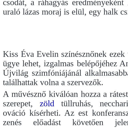
csodát, a ráhagyás eredményeként 
uraló lázas moraj is elül, egy halk cs
Kiss Éva Evelin színésznőnek ezek 
ügye lehet, izgalmas belépőjéhez 
Újvilág szimfóniájánál alkalmasab
találhattak volna a szervezők.
A művésznő kiválóan hozza a rátes
szerepet,
zöld
tüllruhás, necchari
ováció kísérheti. Az est konferan
zenés előadást követően je