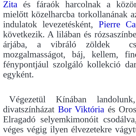
Zita
és fáraók harcolnak a közön
mielőtt közelharcba torkollanának 
indulatok levezetésként,
Pierre Ca
következik. A lilában és rózsaszín
árjába, a vibráló zöldek
c
mozgalmasságot, báj, kellem, fi
fénypontjául szolgáló kollekció dara
egyként.
Végezetül Kínában landolun
divatszínházat
Bor Viktória
és Oros
Elragadó selyemkimonóit csodálv
véges végig ilyen élvezetekre vágy