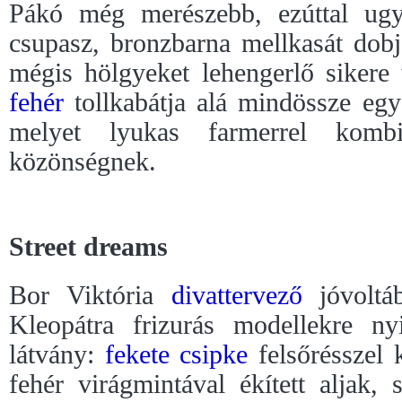
Pákó még merészebb, ezúttal ugy
csupasz, bronzbarna mellkasát dob
mégis hölgyeket lehengerlő sikere
fehér
tollkabátja alá mindössze egy
melyet lyukas farmerrel komb
közönségnek.
Street dreams
Bor Viktória
divattervező
jóvoltáb
Kleopátra frizurás modellekre ny
látvány:
fekete
csipke
felsőrésszel 
fehér virágmintával ékített aljak,