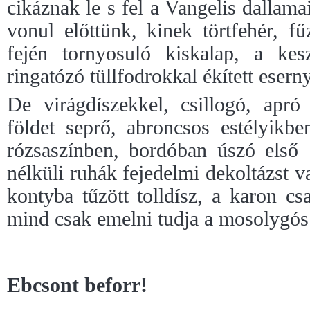
cikáznak le s fel a Vangelis dalla
vonul előttünk, kinek törtfehér, f
fején tornyosuló kiskalap, a kesz
ringatózó tüllfodrokkal ékített esern
De virágdíszekkel, csillogó, apró 
földet seprő, abroncsos estélyikbe
rózsaszínben, bordóban úszó első 
nélküli ruhák fejedelmi dekoltázst v
kontyba tűzött tolldísz, a karon cs
mind csak emelni tudja a mosolygós
Ebcsont beforr!