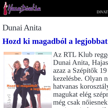
DIVAT
Dunai Anita
Hozd ki magadból a legjobbat
Az RTL Klub regge
Dunai Anita, Hajas
azaz a Szépítők 19
kezelésbe. Olyan n
hatvanas korosztál
magukat elég szép
még csak nőiesnek