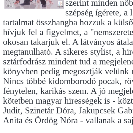
szerint minden nőb
szépség ígérete, a 
tartalmat összhangba hozzuk a külsőv
hívjuk fel a figyelmet, a "nemszeret
okosan takarjuk el. A látványos áta
megtanulható. A sikeres stylist, a hí
sztárfodrász mindent tud a megjelené
könyvben pedig megosztják velünk m
Nincs többé kidomborodó pocak, röv
fénytelen, karikás szem. A jó megje
kötetben magyar hírességek is - köz
Judit, Szinetár Dóra, Jakupcsek Gabr
Anita és Ördög Nóra - vallanak a sa