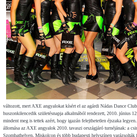
változott, mert AXE angyalokat kísért el az agárdi Nádas Dance Clu
huszonkilencedik születésnapja alkalmából rendezett, 2010. június 12
mindent meg is tettek azért, hogy igazán felejthetetlen éjszaka legyen.
állomása az AXE angyalok 2010. tavaszi országjáró turnéjának: a cs
Szombathelyen, Miskolcon és több budapesti helyszínen varázsolták f