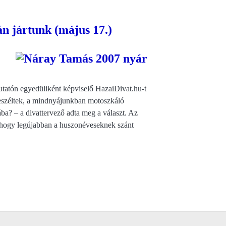
n jártunk (május 17.)
tatón egyedüliként képviselő HazaiDivat.hu-t
beszéltek, a mindnyájunkban motoszkáló
ba? – a divattervező adta meg a választ. Az
a, hogy legújabban a huszonéveseknek szánt