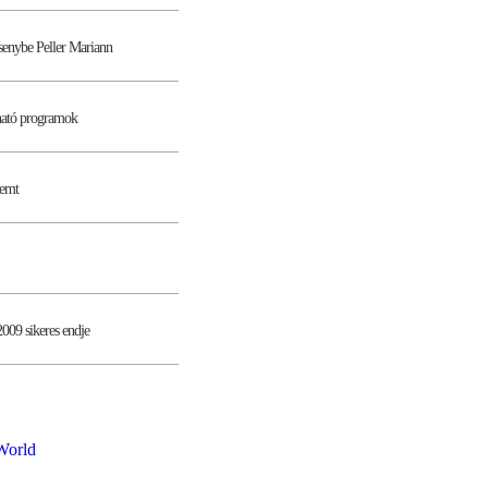
rsenybe Peller Mariann
tható programok
remt
009 sikeres endje
World