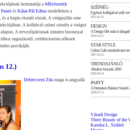
ekciójának bemutatója a
Művészetek
SZÉPSÉG
 Panni
és
Kátai-Pál Edina
modelleken a
Egykori kollégáival száll ve
2011-02-01
 és a buján elomló rózsát. A virágnyílás eme
ekciójában. A kollekció színei szintén a virágot
DESIGN
A Design Hét után is látoga
e alapon. A tervezőpárosnak minden bizonnyal
2010-10-11
iához ragaszkodó, exhibicionista nőknek
STAR STYLE
inden porcikáját.
Gubás Gabi sminkdivatot te
2007-03-22
TRENDAJÁNLÓ
s 12.)
Alkalmi frizurák 2009
2009-06-24
Debreczeni Zita
maga is angyallá
PARTY
A Heineken Balaton Sound 2
2009-07-15
Váradi Design
Three Beauty of the 
Kasuba L. Szilárd