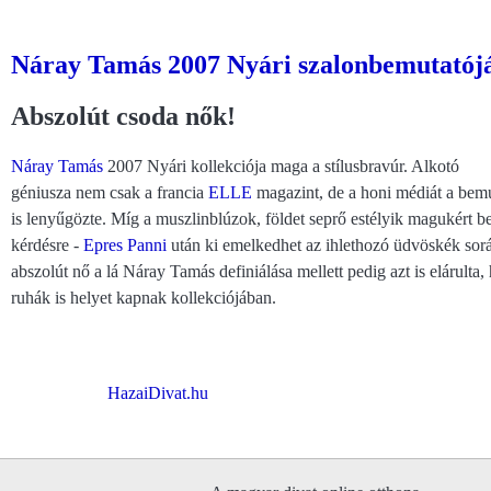
Náray Tamás 2007 Nyári szalonbemutatójá
Abszolút csoda nők!
Náray Tamás
2007 Nyári kollekciója maga a stílusbravúr. Alkotó
géniusza nem csak a francia
ELLE
magazint, de a honi médiát a bemu
is lenyűgözte. Míg a muszlinblúzok, földet seprő estélyik magukért 
kérdésre -
Epres Panni
után ki emelkedhet az ihlethozó üdvöskék sorá
abszolút nő a lá Náray Tamás definiálása mellett pedig azt is elárult
ruhák is helyet kapnak kollekciójában.
HazaiDivat.hu