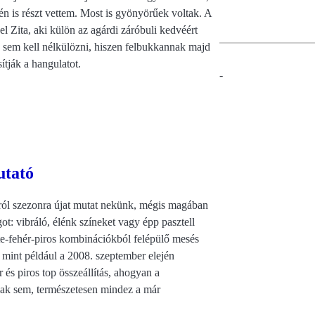
én is részt vettem. Most is gyönyörűek voltak. A
l Zita, aki külön az agárdi záróbuli kedvéért
n sem kell nélkülözni, hiszen felbukkannak majd
ítják a hangulatot.
-
utató
ól szezonra újat mutat nekünk, mégis magában
t: vibráló, élénk színeket vagy épp pasztell
ete-fehér-piros kombinációkból felépülő mesés
mint például a 2008. szeptember elején
 és piros top összeállítás, ahogyan a
alak sem, természetesen mindez a már