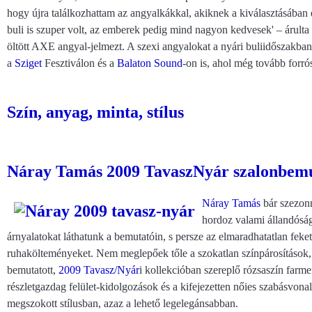
hogy újra találkozhattam az angyalkákkal, akiknek a kiválasztásában 
buli is szuper volt, az emberek pedig mind nagyon kedvesek' – árulta e
öltött AXE angyal-jelmezt. A szexi angyalokat a nyári buliidőszakba
a
Sziget
Fesztiválon és a
Balaton Sound
-on is, ahol még tovább forrós
Szín, anyag, minta, stílus
Náray Tamás 2009 TavaszNyár szalonbem
Náray Tamás
bár szezonr
hordoz valami állandóságo
árnyalatokat láthatunk a bemutatóin, s persze az elmaradhatatlan fek
ruhakölteményeket. Nem meglepőek tőle a szokatlan színpárosítások, 
bemutatott,
2009 Tavasz/Nyár
i kollekcióban szereplő rózsaszín farmer
részletgazdag felület-kidolgozások és a kifejezetten nőies szabásvon
megszokott stílusban, azaz a lehető legelegánsabban.