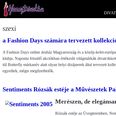
DIVAT
szexi
a Fashion Days számára tervezett kollekc
A Fashion Days online áruház Magyarország és a közép-kelet-európai
klubja. Naponta frissülő akciókban értékesíti világmárkák divatcikk
túl Butterfly márkanév alatt olyan helyi dizájnerek által tervezett ko
egyediek, mégis megfizethetők.
Sentiments Rózsák estéje a Művészetek Pa
Merészen, de elegánsa
Rózsák estéje az Üvegteremben. Ne