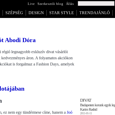
Live
Szerkesztői blog
Állás
SZÉPSÉG
DESIGN
STAR STYLE
TRENDAJÁNLÓ
iót Abodi Dóra
 régió legnagyobb exkluzív divat vásárlói
eit kedvezményes áron. A folyamatos akciókon
llekciókat is forgalmaz a Fashion Days, amelyek
lotájában
n
DIVAT
Budapesten korunk egyik leg
Karim Rashid
m, ez nem egy tündérmese címe, hanem a
Joó
2011-01-11