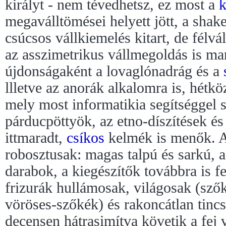
királyt - nem tévedhetsz, ez most a
megaválltömései helyett jött, a shake
csúcsos vállkiemelés kitart, de félvál
az asszimetrikus vállmegoldás is ma
újdonságaként a lovaglónadrág és a
llletve az anorák alkalomra is, hétkö
mely most informatikia segítséggel sti
párducpöttyök, az etno-díszítések és
ittmaradt,
csíkos
kelmék is menők. A
robosztusak: magas talpú és sarkú, 
darabok, a kiegészítők továbbra is f
frizurák hullámosak, világosak (sző
vöröses-szőkék) és rakoncátlan tinc
decensen hátrasimítva követik a fej 