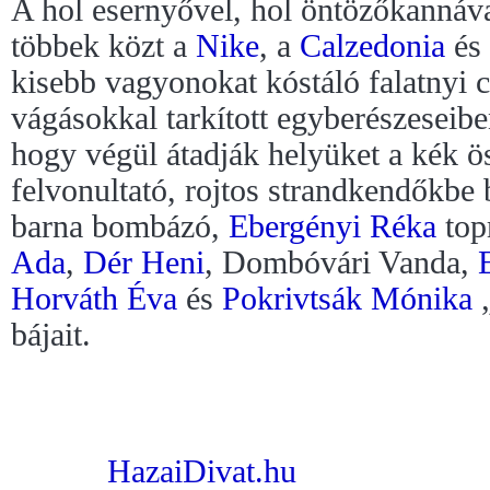
A hol esernyővel, hol öntözőkannáva
többek közt a
Nike
, a
Calzedonia
és
kisebb vagyonokat kóstáló falatnyi 
vágásokkal tarkított egyberészeseibe
hogy végül átadják helyüket a kék ös
felvonultató, rojtos strandkendőkbe 
barna bombázó,
Ebergényi Réka
top
Ada
,
Dér Heni
, Dombóvári Vanda,
Horváth Éva
és
Pokrivtsák Mónika
„
bájait.
HazaiDivat.hu