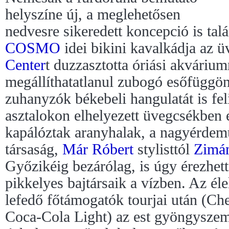
helyszíne új, a meglehetősen
nedvesre sikeredett koncepció is tal
COSMO
idei bikini kavalkádja az 
Center
t duzzasztotta óriási akváriu
megállíthatatlanul zubogó esőfüggön
zuhanyzók békebeli hangulatát is fe
asztalokon elhelyezett üvegcsékben
kapálóztak aranyhalak, a nagyérdemű
társaság,
Már Róbert
stylisttól
Zimá
Győzikéig bezárólag, is úgy érezhet
pikkelyes bajtársaik a vízben. Az éle
lefedő főtámogatók tourjai után (Ch
Coca-Cola Light) az est gyöngyszeme