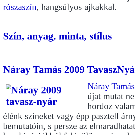
rószaszín
, hangsúlyos ajkakkal.
Szín, anyag, minta, stílus
Náray Tamás 2009 TavaszNyá
Náray Tamás
újat mutat n
hordoz valami
élénk színeket vagy épp pasztell árn
bemutatóin, s persze az elmaradhatat