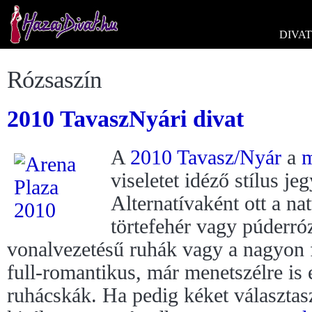
DIVAT
Rózsaszín
2010 TavaszNyári divat
A
2010 Tavasz/Nyár
a
m
viseletet idéző stílus je
Alternatívaként ott a na
törtefehér vagy púderró
vonalvezetésű ruhák vagy a nagyon 
full-romantikus, már menetszélre is
ruhácskák. Ha pedig kéket választasz