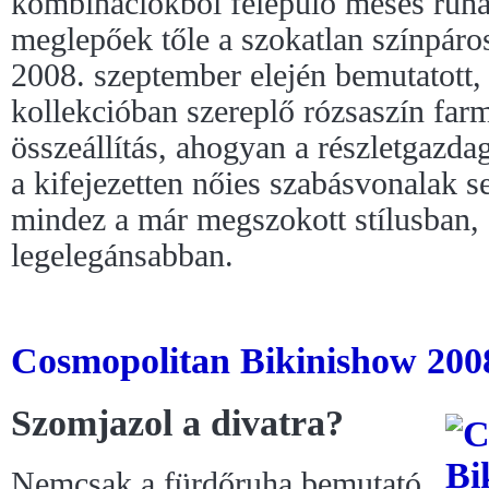
kombinációkból felépülő mesés ruh
meglepőek tőle a szokatlan színpáros
2008. szeptember elején bemutatott
kollekcióban szereplő rózsaszín farm
összeállítás, ahogyan a részletgazda
a kifejezetten nőies szabásvonalak 
mindez a már megszokott stílusban, 
legelegánsabban.
Cosmopolitan Bikinishow 2008 
Szomjazol a divatra?
Nemcsak a fürdőruha bemutató