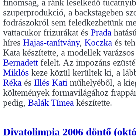
finomság, a ránk leselkedő tucatnyi
szuperprodukció, a backstageben sz
fodrászokról sem feledkezhetünk me
vattacukor frizurákat és
Prada
hatású
híres
Hajas-tanítvány
,
Koczka
és teh
Kata készítette, a modellek varázso
Bernadett
felelt. Az impozáns ezüsté
Miklós
keze közül kerültek ki, a láb
Réka
és
Illés Kati
műhelyéből, a kie
költemények formavilágához frappán
pedig,
Balák Tímea
készítette.
Divatolimpia 2006 döntő (októ