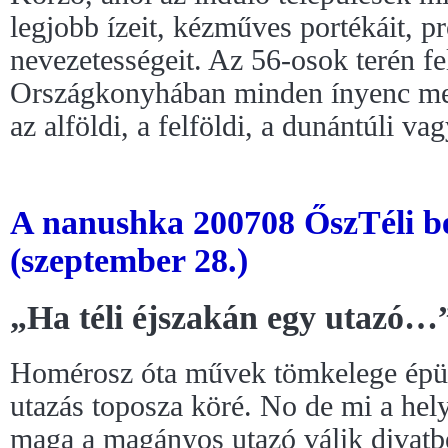
legjobb ízeit, kézműves portékáit, p
nevezetességeit. Az 56-osok terén fel
Országkonyhában minden ínyenc meg
az alföldi, a felföldi, a dunántúli vag
A nanushka 200708 ŐszTéli b
(szeptember 28.)
„Ha téli éjszakán egy utazó…
Homérosz óta művek tömkelege épü
utazás toposza köré. No de mi a hely
maga a magányos utazó válik divatb