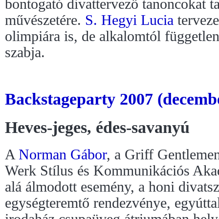
bontogató divattervező tanoncokat ta
művészetére.
S. Hegyi Lucia
tervezet
olimpiára is, de alkalomtól függetle
szabja.
Backstageparty 2007 (decembe
Heves-jeges, édes-savanyú
A
Norman Gábor
, a Griff Gentlemen
Werk Stílus és Kommunikációs Akadé
alá álmodott esemény, a honi divatsz
egységteremtő rendezvénye, egyútta