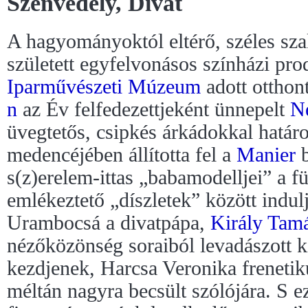
Szenvedély, Divat
A hagyományoktól eltérő, széles sz
született egyfelvonásos színházi pr
Iparművészeti Múzeum
adott otthon
n
az Év felfedezettjeként ünnepelt
N
üvegtetős, csipkés árkádokkal határ
medencéjében állította fel a
Manier
b
s(z)erelem-ittas „babamodelljei” a fü
emlékeztető „díszletek” között indulj
Urambocsá a divatpápa,
Király Tam
nézőközönség soraiból levadászott k
kezdjenek, Harcsa Veronika freneti
méltán nagyra becsült szólójára. S 