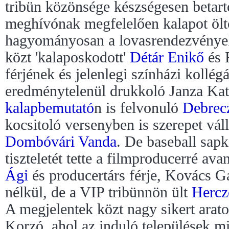
tribün közönsége készségesen betart
meghívónak megfelelően kalapot öltö
hagyományosan a lovasrendezvények
közt 'kalaposkodott'
Détár Enikő
és 
férjének és jelenlegi színházi kollég
eredménytelenül drukkoló Janza Ka
kalapbemutató
n is felvonuló
Debrecz
kocsitoló versenyben is szerepet vál
Dombóvári Vanda
. De baseball sapk
tiszteletét tette a filmproducerré av
Ági
és producertárs férje, Kovács Gá
nélkül, de a VIP tribünnön ült
Hercz
A megjelentek közt nagy sikert arato
Korzó, ahol az induló települések 