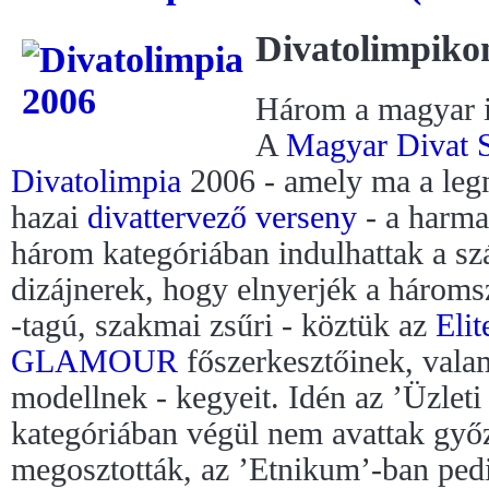
Divatolimpiko
Három a magyar ig
A
Magyar Divat 
Divatolimpia
2006 - amely ma a leg
hazai
divattervező verseny
- a harma
három kategóriában indulhattak a sz
dizájnerek, hogy elnyerjék a hároms
-tagú, szakmai zsűri - köztük az
Eli
GLAMOUR
főszerkesztőinek, vala
modellnek - kegyeit. Idén az ’Üzlet
kategóriában végül nem avattak győz
megosztották, az ’Etnikum’-ban pedi