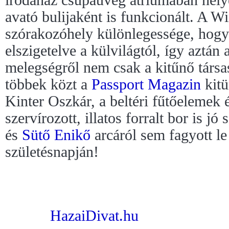
irodaház csupaüveg átriumában hely
avató bulijaként is funkcionált. A Wi
szórakozóhely különlegessége, hogy 
elszigetelve a külvilágtól, így aztán
melegségről nem csak a kitűnő társ
többek közt a
Passport Magazin
kitü
Kinter Oszkár, a beltéri fűtőelemek 
szervírozott, illatos forralt bor is jó 
és
Sütő Enikő
arcáról sem fagyott l
születésnapján!
HazaiDivat.hu