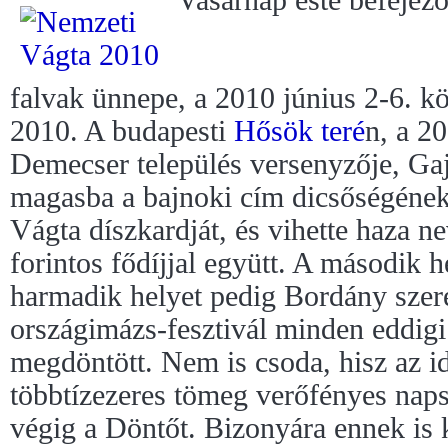
falvak ünnepe, a 2010 június 2-6. kö
2010. A budapesti
Hősök teré
n, a 2
Demecser település versenyzője, Gaj
magasba a bajnoki cím dicsőségéne
Vágta díszkardját, és vihette haza n
forintos fődíjjal együtt. A második 
harmadik helyet pedig Bordány szer
országimázs-fesztivál minden eddigi
megdöntött. Nem is csoda, hisz az id
többtízezeres tömeg verőfényes nap
végig a Döntőt. Bizonyára ennek is