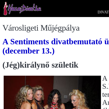
DIVAT
Városligeti Műjégpálya
A Sentiments divatbemutató ü
(december 13.)
(Jég)királynő születik
A 
S.
te
An