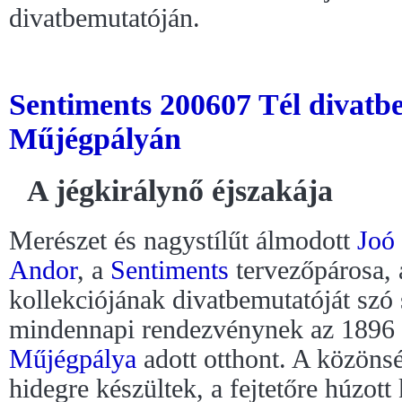
divatbemutatóján.
Sentiments 200607 Tél divatbe
Műjégpályán
A jégkirálynő éjszakája
Merészet és nagystílűt álmodott
Joó 
Andor
, a
Sentiments
tervezőpárosa,
kollekciójának divatbemutatóját szó s
mindennapi rendezvénynek az 1896
Műjégpálya
adott otthont. A közöns
hidegre készültek, a fejtetőre húzot