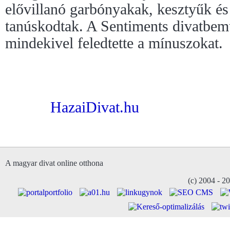
elővillanó garbónyakak, kesztyűk és 
tanúskodtak. A Sentiments divatbem
mindekivel feledtette a mínuszokat.
HazaiDivat.hu
A magyar divat online otthona
(c) 2004 - 2