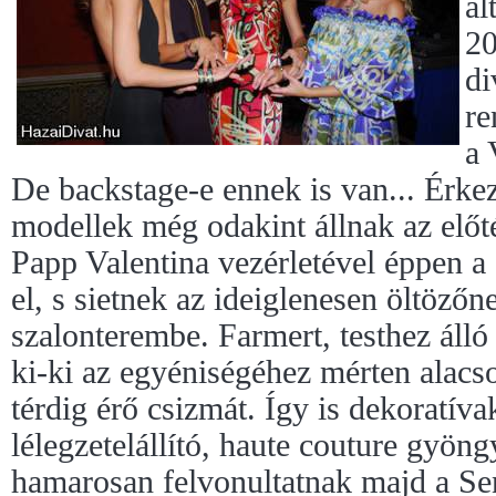
ál
20
di
re
a 
De backstage-e ennek is van... Érke
modellek még odakint állnak az előt
Papp Valentina vezérletével éppen a
el, s sietnek az ideiglenesen öltözőne
szalonterembe. Farmert, testhez álló
ki-ki az egyéniségéhez mérten alac
térdig érő csizmát. Így is dekoratív
lélegzetelállító, haute couture gyö
hamarosan felvonultatnak majd a Se