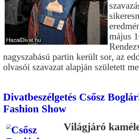
szavazás
sikeresn
eredmén
május 
Rendez
nagyszabású partin került sor, az ed
olvasói szavazat alapján született me
Divatbeszélgetés Csősz Boglár
Fashion Show
Világjáró kamél