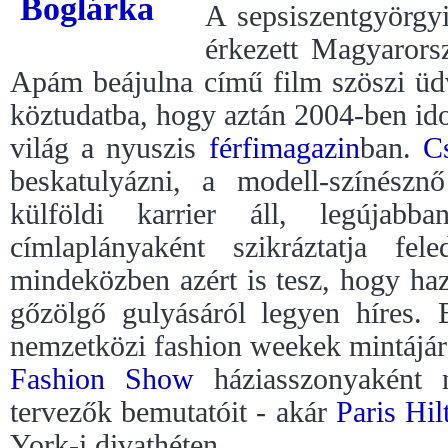
A sepsiszentgyörgy
érkezett Magyarors
Apám beájulna című film szöszi üd
köztudatba, hogy aztán 2004-ben id
világ a nyuszis
férfimagazin
ban.
C
beskatulyázni, a modell-színésznő
külföldi karrier áll, legúja
címlaplányaként szikráztatja fel
mindeközben azért is tesz, hogy ha
gőzölgő gulyásáról legyen híres. 
nemzetközi fashion weekek mintájára
Fashion Show
háziasszonyaként 
tervezők bemutatóit - akár
Paris Hil
York-i divathéten.