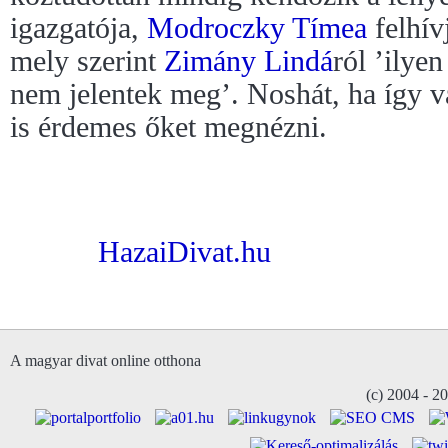
igazgatója,
Modroczky Tímea
felhív
mely szerint
Zimány Lindá
ról ’ilye
nem jelentek meg’. Noshát, ha így v
is érdemes őket megnézni.
HazaiDivat.hu
A magyar divat online otthona
(c) 2004 - 2