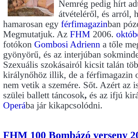
Nemrég pedig hírt a
átvételéről, és arról,
hamarosan egy
férfimagazin
ban póz
Megmutatjuk. Az
FHM
2006.
októb
fotókon
Gombosi Adrienn
a tőle me
gyönyörű, és az interjúban sokminde
Szexuális szokásairól kicsit talán t
királynőhöz illik, de a férfimagazin 
nem vetik a szemére. Sőt. Azért az i
szülei ballett táncosok
,
és az ifjú kir
Operá
ba jár
kikapcsolódni.
FHM 100 Bombázó verseny 2