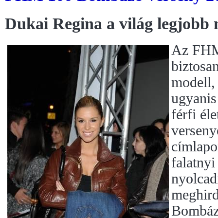
Dukai Regina a világ legjobb 
Az FHM 
biztosa
modell,
ugyanis
férfi é
versenyé
címlapo
falatny
nyolcad
meghir
Bombázó