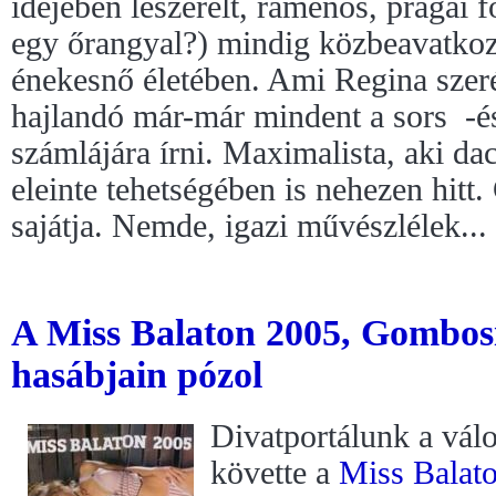
idejében leszerelt, rámenős, prágai 
egy őrangyal?) mindig közbeavatkoz
énekesnő életében. Ami Regina szerén
hajlandó már-már mindent a sors -és
számlájára írni. Maximalista, aki da
eleinte tehetségében is nehezen hitt.
sajátja. Nemde, igazi művészlélek...
A Miss Balaton 2005, Gombo
hasábjain pózol
Divatportálunk a vál
követte a
Miss Balat