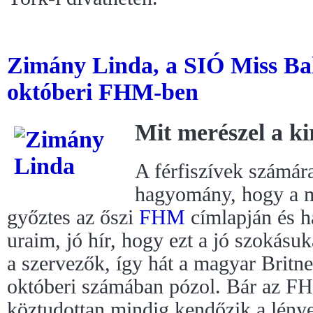
Zimány Linda, a SIÓ Miss Ba
októberi FHM-ben
Mit merészel a ki
A férfiszívek számár
hagyomány, hogy a 
győztes az őszi
FHM
címlapján és h
uraim, jó hír, hogy ezt a jó szokásuk
a szervezők, így hát a magyar Britn
októberi számában pózol. Bár az F
köztudottan mindig kendőzik a lény