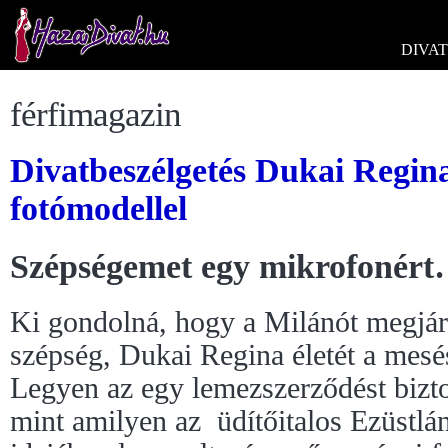
DIVAT
férfimagazin
Divatbeszélgetés Dukai Regin
fotómodellel
Szépségemet egy mikrofonér
Ki gondolná, hogy a Milánót megjár
szépség, Dukai Regina életét a mesés
Legyen az egy lemezszerződést bizt
mint amilyen az üdítőitalos Ezüstlá