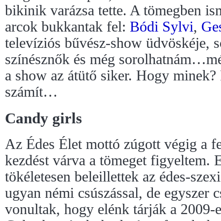
bikinik varázsa tette. A tömegben i
arcok bukkantak fel:
Bódi Sylvi
,
Ges
televíziós bűvész-show üdvöskéje, s
színésznők és még sorolhatnám…mé
a show az átütő siker. Hogy minek? R
számít…
Candy girls
Az Édes Élet mottó zúgott végig a f
kezdést várva a tömeget figyeltem. 
tökéletesen beleillettek az édes-szex
ugyan némi csúszással, de egyszer c
vonultak, hogy elénk tárják a 2009-e