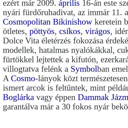
ezért már 2009.
április
16-án este sz
nyári fürdőruhadivat, az immár 11.
Cosmopolitan Bikinishow
keretein b
ötletes,
pöttyös
,
csíkos
,
virágos
, id
Dolce Vita életérzés fokozása érdek
modellek, hatalmas nyalókákkal, cuki
fürtökkel lejtettek a kifutón, ezerka
villogtatva felénk a
Symbol
ban emel
A
Cosmo
-lányok közt természetesen 
ismert arcok is feltűntek, mint péld
Boglárka
vagy éppen
Dammak Jázm
garantálva már a 30 fokos nyár bekös