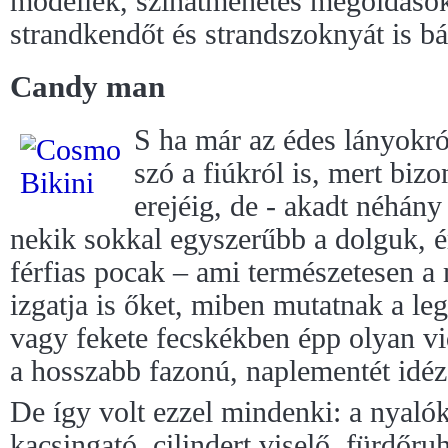
modellek, színátmenetes megoldások
strandkendőt és strandszoknyát is bá
Candy man
S ha már az édes lányokró
szó a fiúkról is, mert biz
erejéig, de - akadt néhány 
nekik sokkal egyszerűbb a dolguk, ér
férfias pocak – ami természetesen a 
izgatja is őket, miben mutatnak a l
vagy fekete fecskékben épp olyan v
a hosszabb fazonú, naplementét idé
De így volt ezzel mindenki: a nyaló
kacsingató, cilindert viselő, fürdőru