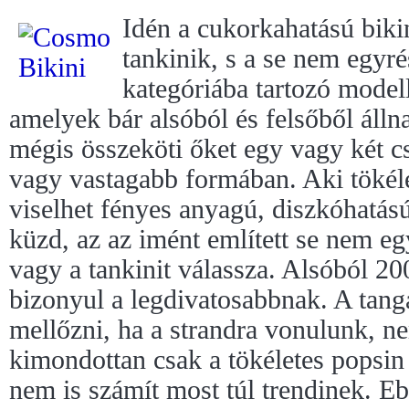
Idén a cukorkahatású bik
tankinik, s a se nem egyré
kategóriába tartozó modell
amelyek bár alsóból és felsőből áll
mégis összeköti őket egy vagy két 
vagy vastagabb formában. Aki tökélet
viselhet fényes anyagú, diszkóhatású
küzd, az az imént említett se nem eg
vagy a tankinit válassza. Alsóból 20
bizonyul a legdivatosabbnak. A tan
mellőzni, ha a strandra vonulunk, n
kimondottan csak a tökéletes popsin
nem is számít most túl trendinek. Eb