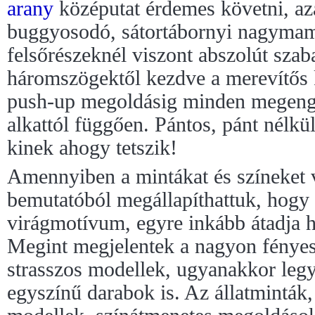
arany
középutat érdemes követni, aza
buggyosodó, sátortábornyi nagymam
felsőrészeknél viszont abszolút szaba
háromszögektől kezdve a merevítős k
push-up megoldásig minden megenge
alkattól függően. Pántos, pánt nélk
kinek ahogy tetszik!
Amennyiben a mintákat és színeket v
bemutatóból megállapíthattuk, hogy 
virágmotívum, egyre inkább átadja h
Megint megjelentek a nagyon fényes a
strasszos modellek, ugyanakkor leg
egyszínű darabok is. Az állatminták,