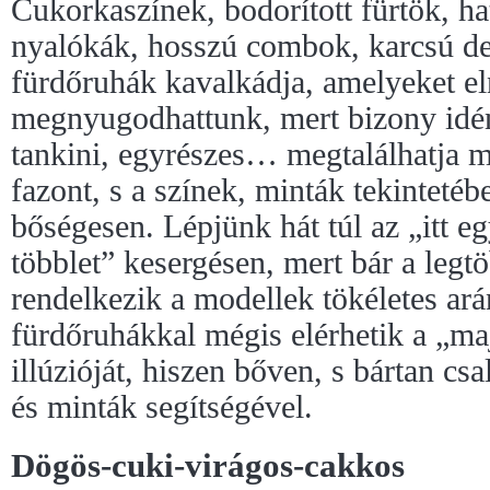
Cukorkaszínek, bodorított fürtök, ha
nyalókák, hosszú combok, karcsú de
fürdőruhák kavalkádja, amelyeket el
megnyugodhattunk, mert bizony idén
tankini, egyrészes… megtalálhatja 
fazont, s a színek, minták tekintetéb
bőségesen. Lépjünk hát túl az „itt egy
többlet” kesergésen, mert bár a leg
rendelkezik a modellek tökéletes arán
fürdőruhákkal mégis elérhetik a „ma
illúzióját, hiszen bőven, s bártan cs
és minták segítségével.
Dögös-cuki-virágos-cakkos