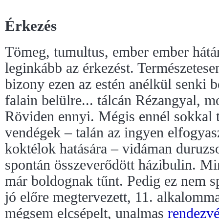
Érkezés
Tömeg, tumultus, ember ember hátá
leginkább az érkezést. Természetesen
bizony ezen az estén anélkül senki 
falain belülre... tálcán Rézangyal, 
Röviden ennyi. Mégis ennél sokkal t
vendégek – talán az ingyen elfogyasz
koktélok hatására – vidáman duruzso
spontán összeverődött házibulin. Mi
már boldognak tűnt. Pedig ez nem 
jó előre megtervezett, 11. alkalomm
mégsem elcsépelt, unalmas
rendezv