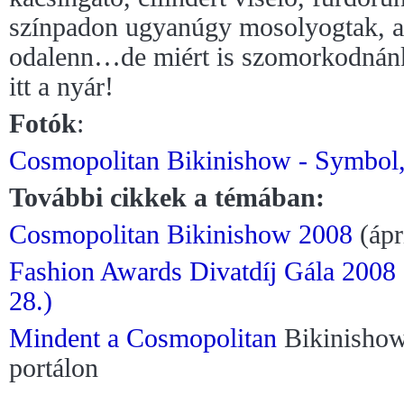
színpadon ugyanúgy mosolyogtak, 
odalenn…de miért is szomorkodnánk,
itt a nyár!
Fotók
:
Cosmopolitan Bikinishow - Symbol, 
További cikkek a témában:
Cosmopolitan Bikinishow
2008
(ápri
Fashion Awards Divatdíj Gála 2008
28.)
Mindent a
Cosmopolitan
Bikinishow
portálon