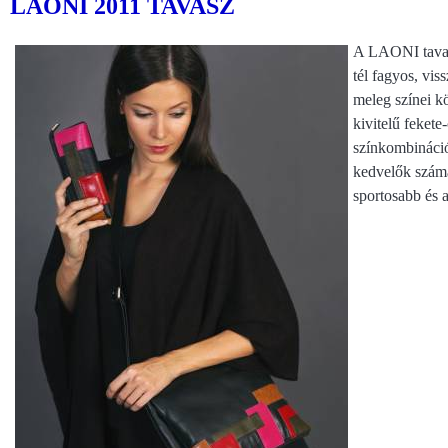
LAONI 2011 TAVASZ
A LAONI tavasz
tél fagyos, vis
meleg színei k
kivitelű fekete-
színkombináció
kedvelők számá
sportosabb és 