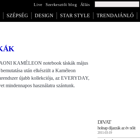
Live
Szerkesztői blog
Állás
SZÉPSÉG
DESIGN
STAR STYLE
TRENDAJÁNLÓ
SKÁK
AONI KAMÉLEON notebook táskák május
i bemutatása után elkészült a Kaméleon
arendszer újabb kollekciója, az EVERYDAY,
et mindennapos használatra szántunk.
DIVAT
holnap díjazzák az év nőit
2011-03-19