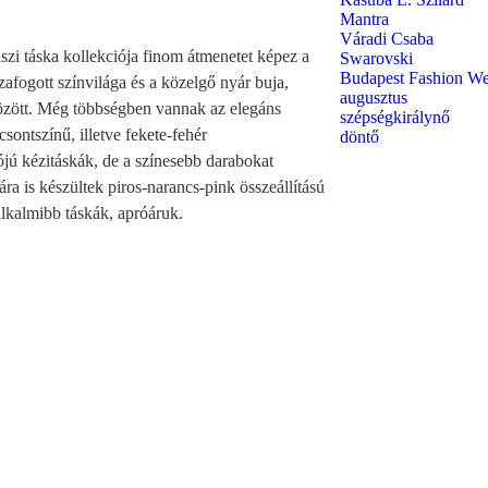
Mantra
Váradi Csaba
i táska kollekciója finom átmenetet képez a
Swarovski
Budapest Fashion W
szafogott színvilága és a közelgő nyár buja,
augusztus
özött. Még többségben vannak az elegáns
szépségkirálynő
csontszínű, illetve fekete-fehér
döntő
jú kézitáskák, de a színesebb darabokat
ra is készültek piros-narancs-pink összeállítású
alkalmibb táskák, apróáruk.