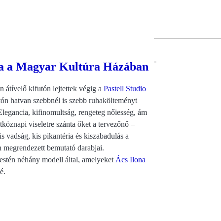
-
ója a Magyar Kultúra Házában
 átívelő kifutón lejtettek végig a
Pastell Studio
atón hatvan szebbnél is szebb ruhakölteményt
legancia, kifinomultság, rengeteg nőiesség, ám
tköznapi viseletre szánta őket a tervezőnő –
is vadság, kis pikantéria és kiszabadulás a
 megrendezett bemutató darabjai.
 estén néhány modell által, amelyeket
Ács Ilona
é.