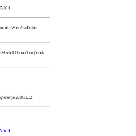
VA 2011
emutató a Werk Akadémián
 Mesebeli Operabál-on jártunk
égversenye 2010.11.12.
World