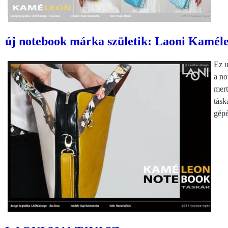
új notebook márka születik: Laoni Kamél
Ez u
a no
mer
tásk
gépé