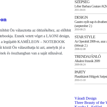
SZÉPSÉG
Léber Barbara Couture AQ
2011-04-01
DESIGN
eon
Gasztro nyílt nap és divatb
(szeptember 2.)
2010-08-25
tóbbit Ön választotta az öltözékéhez, az előbbit
tebookja. Ennek vetett véget a LAONI design,
STAR STYLE
Az Operabál 2008-on, azaz a
t a legújabb KAMÉLEON – NOTEBOOK
(február 2.)
ái közül Ön választhatja ki azt, amelyik jó a
2008-02-08
nek és összhangban van a saját stílusával.
TRENDAJÁNLÓ
Alkalmi frizurák 2009
2009-06-24
PARTY
Plasztikázott Hölgyek Széps
2010-11-10
Váradi Design
Three Beauty of the 
Kasuba L. Szilárd