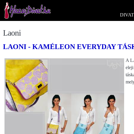
DIVAT
Laoni
LAONI - KAMÉLEON EVERYDAY TÁ
A L
elej
tásk
mely