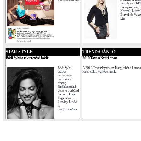
van, és volt RT
kolléganőivel,
Nórival, Liluva
Évivel, és Vágó 
küz
STAR STYLE
TRENDAJÁNLÓ
Bódi Sylvi a tekintetével hódít
2010 TavaszNyári divat
Bódi Sylvi
A 2010 TavaszNyár a military, tehát a katonai
csábos
idéző stílus jegyében telik.
tekintetével
nemcsak az
ország
férfilakosságát
vette le a lábáról,
hanem Dukai
Reginát és
Zimány Lindát
is
megbabonázta.