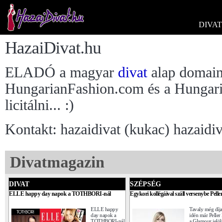
DIVAT
HazaiDivat.hu
ELADÓ a magyar
divat
alap domain
HungarianFashion.com és a Hungaria
licitálni... :)
Kontakt: hazaidivat (kukac) hazaidi
Divatmagazin
DIVAT
SZÉPSÉG
ELLE happy day napok a TOTHBORI-nál
Egykori kollégáival száll versenybe Pell
ELLE happy
Tavaly még díjat
day napok a
idén már Peller
TOTHBORI-nál
a Glamour jelölt