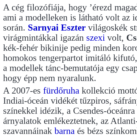
A cég filozófiája, hogy ’érezd magad
ami a modelleken is látható volt az 
során.
Sarnyai Eszter
világoskék st
virágmintákkal igazán
szexi
volt,
Cs
kék-fehér bikinije pedig minden kor
homokos tengerpartot imitáló kifutó,
a modellek tánc-bemutatója egy csapá
hogy épp nem nyaralunk.
A 2007-es
fürdőruha
kollekció mottó
Indiai-óceán vidékét tűzpiros, sáfrá
színekkel idézik, a Csendes-óceánra
árnyalatok emlékeztetnek, az Atlanti
szavannáinak
barna
és bézs színkomb