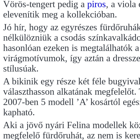
Vörös-tengert pedig a
piros
, a viola
elevenítik meg a kollekcióban.
Jó hír, hogy az egyrészes fürdőruhá
nélkülözniük a csodás színkavalkádo
hasonlóan ezeken is megtalálhatók a
virágmotívumok, így aztán a dress
stílusúak.
A bikinik egy része két féle bugyiv
választhasson alkatának megfelelőt.
2007-ben 5 modell ’A’ kosártól egés
kapható.
Aki a jövő nyári Felina modellek kö
megfelelő fürdőruhát, az nem is kere