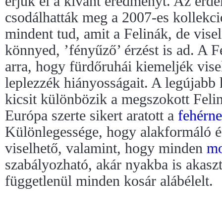
érjük el a kívánt eredményt. Az érd
csodálhatták meg a 2007-es kollekció
mindent tud, amit a Felinák, de vis
könnyed, ’fényűző’ érzést is ad. A F
arra, hogy fürdőruhái kiemeljék vise
leplezzék hiányosságait. A legújabb 
kicsit különbözik a megszokott Feli
Európa szerte sikert aratott a
fehérn
Különlegessége, hogy alakformáló és
viselhető, valamint, hogy minden
mo
szabályozható, akár nyakba is akaszt
függetlenül minden kosár alábélelt.