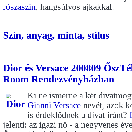
rószaszín
, hangsúlyos ajkakkal.
Szín, anyag, minta, stílus
Dior és Versace 200809 ŐszTé
Room Rendezvényházban
Ki ne ismerné a két divatmog
Gianni Versace
nevét, azok kö
is érdeklődnek a divat iránt?
jelenti: az igazi nő - a negyvenes év