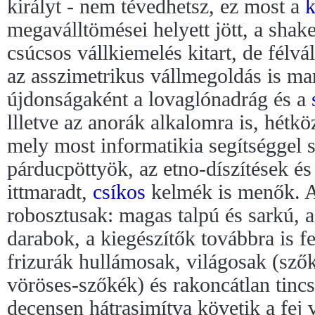
királyt - nem tévedhetsz, ez most a
megaválltömései helyett jött, a shake
csúcsos vállkiemelés kitart, de félvál
az asszimetrikus vállmegoldás is ma
újdonságaként a lovaglónadrág és a
llletve az anorák alkalomra is, hétkö
mely most informatikia segítséggel sti
párducpöttyök, az etno-díszítések és
ittmaradt,
csíkos
kelmék is menők. A
robosztusak: magas talpú és sarkú, 
darabok, a kiegészítők továbbra is f
frizurák hullámosak, világosak (sző
vöröses-szőkék) és rakoncátlan tinc
decensen hátrasimítva követik a fej 