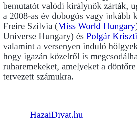
bemutatót valódi királynők zárták, u
a 2008-as év dobogós vagy inkább k
Freire Szilvia (
Miss World Hungary
Universe Hungary) és
Polgár Kriszt
valamint a versenyen induló hölgye
hogy igazán közelről is megcsodálh
ruharemekeket, amelyeket a döntőre
tervezett számukra.
HazaiDivat.hu