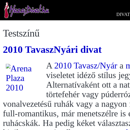
DIVAT
Testszínű
2010 TavaszNyári divat
A
2010 Tavasz/Nyár
a
m
viseletet idéző stílus je
Alternatívaként ott a na
törtefehér vagy púderró
vonalvezetésű ruhák vagy a nagyon 
full-romantikus, már menetszélre is
ruhácskák. Ha pedig kéket választasz