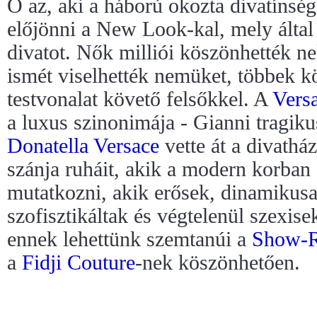
Ő az, aki a háború okozta divatínség
előjönni a New Look-kal, mely által 
divatot. Nők milliói köszönhették n
ismét viselhették nemüket, többek kö
testvonalat követő felsőkkel. A
Vers
a luxus szinonimája - Gianni tragiku
Donatella Versace
vette át a divathá
szánja ruháit, akik a modern korban
mutatkozni, akik erősek, dinamikus
szofisztikáltak és végtelenül szexis
ennek lehettünk szemtanúi a
Show-R
a
Fidji Couture
-nek köszönhetően.