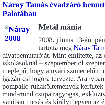
Náray Tamás évadzáró bemuta
Palotában
Metál mánia
2008. június 13-án, pé
tartotta meg
Náray Tam
divatbemutatóját. Mint említette, az 
iskolásoknál – szeptembertől szeptem
meglepő, hogy a nyári szünet előtti 
igazán csillogóra tervezte. Aranyba
pompálló ruhaköltemények kerültek k
mind-mind csupa ragyogás, exkluzív
valóban mesés és királyi legyen az é