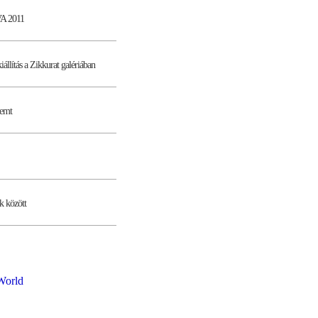
VA 2011
llítás a Zikkurat galériában
remt
k között
World