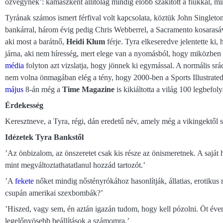
özvegynek’: kamaszként állítólag mindig előbb szakított a fiúkkal, mi
Tyrának számos ismert férfival volt kapcsolata, köztük John Singleton
bankárral, három évig pedig Chris Webberrel, a Sacramento kosarasáva
aki most a barátnő,
Heidi Klum
férje. Tyra elkeseredve jelentette ki,
járna, aki nem híresség, mert elege van a nyomásból, hogy miközben
média
folyton azt vizslatja, hogy jönnek ki egymással. A normális s
nem volna önmagában elég a tény, hogy 2000-ben a Sports Illustrated a
május
8-án még a
Time Magazine
is kikiáltotta a világ 100 legbefo
Érdekesség
Keresztneve, a Tyra, régi, dán eredetű név, amely még a vikingektől 
Idézetek Tyra Bankstől
’Az önbizalom, az önszeretet csak kis része az önismeretnek. A saját 
mint megváltoztathatatlanul hozzád tartozót.’
’A
fekete
nőket mindig nőstényrókához hasonlítják, állatias, erotikus 
csupán amerikai szexbombák?’
’Hiszed, vagy sem, én aztán igazán tudom, hogy kell pózolni. Öt éve
legelőnyösebb beállítások a számomra.’