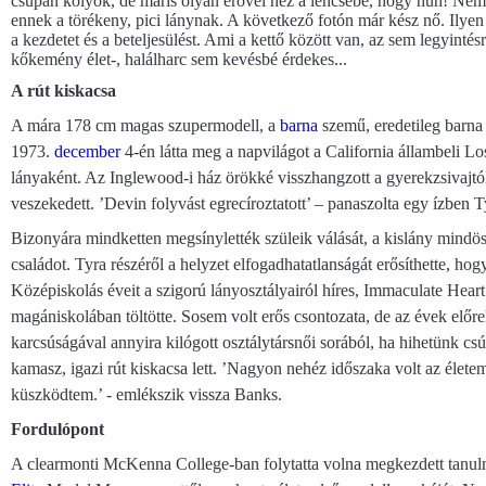
csupán kölyök, de máris olyan erővel néz a lencsébe, hogy huh! Nem is
ennek a törékeny, pici lánynak. A következő fotón már kész nő. Ilyen vo
a kezdetet és a beteljesülést. Ami a kettő között van, az sem legyintés
kőkemény élet-, halálharc sem kevésbé érdekes...
A rút kiskacsa
A mára 178 cm magas szupermodell, a
barna
szemű, eredetileg barna
1973.
december
4-én látta meg a napvilágot a California állambeli 
lányaként. Az Inglewood-i ház örökké visszhangzott a gyerekzsivajtól
veszekedett. ’Devin folyvást egrecíroztatott’ – panaszolta egy ízben Ty
Bizonyára mindketten megsínylették szüleik válását, a kislány mindös
családot. Tyra részéről a helyzet elfogadhatatlanságát erősíthette, hog
Középiskolás éveit a szigorú lányosztályairól híres, Immaculate Heart
magániskolában töltötte. Sosem volt erős csontozata, de az évek elő
karcsúságával annyira kilógott osztálytársnői sorából, ha hihetünk csú
kamasz, igazi rút kiskacsa lett. ’Nagyon nehéz időszaka volt az élet
küszködtem.’ - emlékszik vissza Banks.
Fordulópont
A clearmonti McKenna College-ban folytatta volna megkezdett tanulm