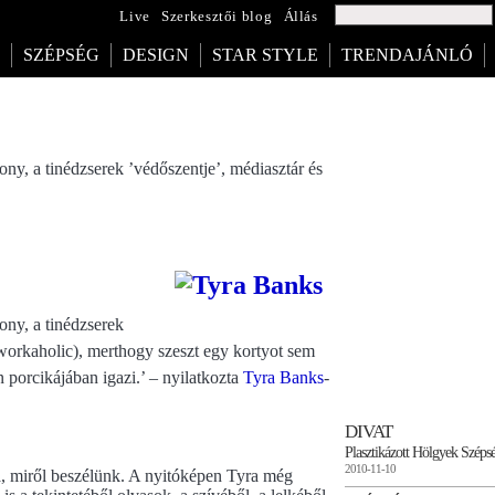
Live
Szerkesztői blog
Állás
SZÉPSÉG
DESIGN
STAR STYLE
TRENDAJÁNLÓ
ny, a tinédzserek ’védőszentje’, médiasztár és
ony, a tinédzserek
workaholic), merthogy szeszt egy kortyot sem
 porcikájában igazi.’ – nyilatkozta
Tyra Banks
-
DIVAT
Plasztikázott Hölgyek Széps
2010-11-10
a, miről beszélünk. A nyitóképen Tyra még