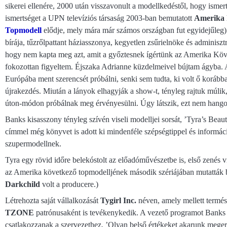
sikerei ellenére, 2000 után visszavonult a modellkedéstől, hogy isme
ismertséget a UPN televíziós társaság 2003-ban bemutatott
Amerika 
Topmodell
elődje, mely mára már számos országban fut egyidejűleg
bírája, tűzrőlpattant háziasszonya, kegyetlen zsűrielnöke és adminisz
hogy nem kapta meg azt, amit a győztesnek ígértünk az Amerika Köv
fokozottan figyeltem. Éjszaka Adrianne küzdelmeivel bújtam ágyba. 
Európába ment szerencsét próbálni, senki sem tudta, ki volt ő korább
újrakezdés. Miután a lányok elhagyják a show-t, tényleg rajtuk múli
úton-módon próbálnak meg érvényesülni. Úgy látszik, ezt nem hangoz
Banks kisasszony tényleg szívén viseli modelljei sorsát, ’Tyra’s Beau
címmel még könyvet is adott ki mindenféle szépségtippel és információ
szupermodellnek.
Tyra egy rövid időre belekóstolt az előadóművészetbe is, első zenés v
az Amerika következő topmodelljének második szériájában mutatták 
Darkchild
volt a producere.)
Létrehozta saját vállalkozását
Tygirl Inc.
néven, amely mellett termész
TZONE
patrónusaként is tevékenykedik. A vezető programot Banks f
csatlakozzanak a szervezethez. ’Olyan belső értékeket akarunk meger