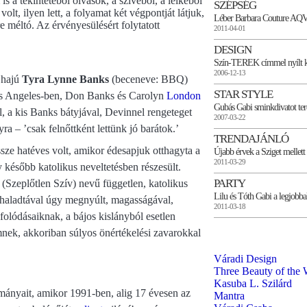
 a tekintetéből olvasok, a szívéből, a lelkéből
SZÉPSÉG
lt, ilyen lett, a folyamat két végpontját látjuk,
Léber Barbara Couture AQ
re méltó. Az érvényesülésért folytatott
2011-04-01
DESIGN
Szín-TEREK címmel nyílt kiá
2006-12-13
 hajú
Tyra Lynne Banks
(beceneve: BBQ)
STAR STYLE
Los Angeles-ben, Don Banks és Carolyn
London
Gubás Gabi sminkdivatot te
, a kis Banks bátyjával, Devinnel rengeteget
2007-03-22
ra – ’csak felnőttként lettünk jó barátok.’
TRENDAJÁNLÓ
sze hatéves volt, amikor édesapjuk otthagyta a
Újabb érvek a Sziget mellett
2011-03-29
y később katolikus neveltetésben részesült.
PARTY
 (Szeplőtlen Szív) nevű független, katolikus
Lilu és Tóth Gabi a legjobba
rehaladtával úgy megnyúlt, magasságával,
2011-03-18
folódásaiknak, a bájos kislányból esetlen
emnek, akkoriban súlyos önértékelési zavarokkal
Váradi Design
Three Beauty of the 
Kasuba L. Szilárd
ányait, amikor 1991-ben, alig 17 évesen az
Mantra