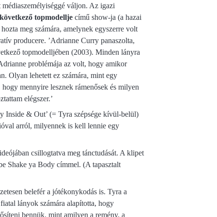
rt médiaszemélyiséggé váljon. Az igazi
következő topmodellje
című show-ja (a hazai
) hozta meg számára, amelynek egyszerre volt
tratív producere. ’Adrianne Curry panaszolta,
etkező topmodelljében (2003). Minden lányra
Adrianne problémája az volt, hogy amikor
an. Olyan lehetett ez számára, mint egy
k, hogy mennyire lesznek rámenősek és milyen
tattam elégszer.’
ty Inside & Out’ (= Tyra szépsége kívül-belül)
val arról, milyennek is kell lennie egy
ideójában csillogtatva meg tánctudását. A klipet
be Shake ya Body címmel. (A tapasztalt
etesen belefér a jótékonykodás is. Tyra a
iatal lányok számára alapította, hogy
ősíteni bennük, mint amilyen a remény, a