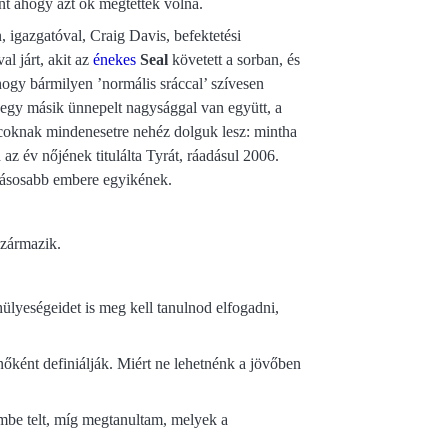
nt ahogy azt ők megtették volna.
, igazgatóval, Craig Davis, befektetési
l járt, akit az
énekes
Seal
követett a sorban, és
 hogy bármilyen ’normális sráccal’ szívesen
 egy másik ünnepelt nagysággal van együtt, a
rácoknak mindenesetre nehéz dolguk lesz: mintha
z év nőjének titulálta Tyrát, ráadásul 2006.
lyásosabb embere egyikének.
származik.
hülyeségeidet is meg kell tanulnod elfogadni,
nőként definiálják. Miért ne lehetnénk a jövőben
mbe telt, míg megtanultam, melyek a