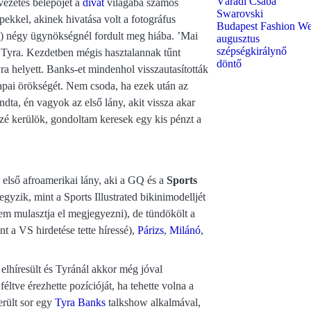
Váradi Csaba
ezetes belépőjét a
divat
világába számos
Swarovski
pekkel, akinek hivatása volt a fotográfus
Budapest Fashion W
) négy ügynökségnél fordult meg hiába. ’Mai
augusztus
szépségkirálynő
 Tyra. Kezdetben mégis hasztalannak tűnt
döntő
a helyett. Banks-et mindenhol visszautasították
apai örökségét. Nem csoda, ha ezek után az
ndta, én vagyok az első lány, akit vissza akar
zé kerülök, gondoltam keresek egy kis pénzt a
z első afroamerikai lány, aki a GQ és a
Sports
gyzik, mint a Sports Illustrated bikinimodelljét
 sem mulasztja el megjegyezni), de tündökölt a
t a VS hirdetése tette híressé),
Párizs
,
Milánó
,
elhíresült és Tyránál akkor még jóval
éltve érezhette pozícióját, ha tehette volna a
erült sor egy
Tyra Banks
talkshow alkalmával,