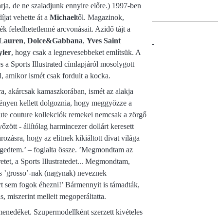
rja, de ne szaladjunk ennyire előre.) 1997-ben
íjat vehette át a
Michael
től. Magazinok,
ék feledhetetlenné arcvonásait. Azidő tájt a
Lauren
,
Dolce&Gabbana
,
Yves Saint
-
yler
, hogy csak a legnevesebbeket említsük. A
s a Sports Illustrated címlapjáról mosolygott
l, amikor ismét csak fordult a kocka.
a, akárcsak kamaszkorában, ismét az alakja
eményen kellett dolgoznia, hogy meggyőzze a
aute couture kollekciók remekei nemcsak a zörgő
ött - állítólag harmincezer dollárt keresett
rozásra, hogy az elitnek kikiáltott divat világa
egedtem.’ – foglalta össze. ’Megmondtam az
et, a Sports Illustratedet... Megmondtam,
is ’grosso’-nak (nagynak) neveznek
rt sem fogok éhezni!’ Bármennyit is támadták,
, miszerint melleit megoperáltatta.
 menedéket. Szupermodellként szerzett kivételes