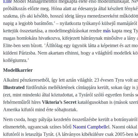
Elite
Model Managementtől megkapta élete első modellmunkáját. Nev
próbálkozás előzte meg. Hóna alatt az édesanyja által készített fényké
szakma, (és aki később, hosszú ideig lánya menedzsereként működött
napig a legjobb barátnőm.’ – nyilatkozta tyúkanyó külsejű mamájáról
kettejük összetartása, a modellmegbízásokat rendre
más
kapta meg Tyr
magas homlokára hivatkozva, kifejezett hátránynak minősítve a lány 
Elite-ben sem bízott. ’Állítólag egy ügynök látta a képeimet és azt mo
küldeni Párizsba. Nem akartam elhinni, hogy a világhírű modellek kö
kollégiumra.’
Modellkarrier
Alkalmi pénzkeresetből, így lett aztán világhír. 23 évesen Tyra volt a
Illustrated
fürdőruhás mellékletének címlapjára került, sokan úgy is je
(ezt, mint mindenki által köztudottat, a Tyráról szóló egyetlen forrás
fehérneműiről híres
Viktoria’s Secret
katalógusokban is (mások szerin
Amerika kifutói mind érte sóhajtoztak.
Nem csoda, hogy pályája kezdetén összetűzésbe került a botrányairól 
elismertebb, ugyancsak színes bőrű
Naomi Campbell
el. Naomi okkal f
kifutóról is letaszítja Tyrát. (A látványos kibékülésre csak 2005-ben k