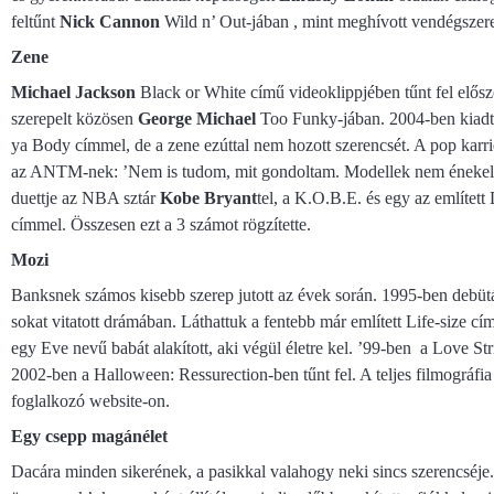
feltűnt
Nick Cannon
Wild n’ Out-jában , mint meghívott vendégszer
Zene
Michael Jackson
Black or White című videoklippjében tűnt fel elősz
szerepelt közösen
George Michael
Too Funky-jában. 2004-ben kiadta
ya Body címmel, de a zene ezúttal nem hozott szerencsét. A pop karri
az ANTM-nek: ’Nem is tudom, mit gondoltam. Modellek nem énekeln
duettje az NBA sztár
Kobe Bryant
tel, a K.O.B.E. és egy az említett
címmel. Összesen ezt a 3 számot rögzítette.
Mozi
Banksnek számos kisebb szerep jutott az évek során. 1995-ben debütál
sokat vitatott drámában. Láthattuk a fentebb már említett Life-size 
egy Eve nevű babát alakított, aki végül életre kel. ’99-ben a Love S
2002-ben a Halloween: Ressurection-ben tűnt fel. A teljes filmográf
foglalkozó website-on.
Egy csepp magánélet
Dacára minden sikerének, a pasikkal valahogy neki sincs szerencséje. 