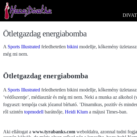
DIVAT
Ötletgazdag energiabomba
A
Sports Illustrated
feledhetetlen
bikini
modellje, kőkemény üzletasszo
még mi nem.
Ötletgazdag energiabomba
A
Sports Illustrated
feledhetetlen bikini modellje, kőkemény üzletassz
’védőszentje’, médiasztár és még mi nem. Neki a munka az alkohol (
fogyaszt: tempója csak józanul bírható. ’Dinamikus, pozitív és minden
ről szintén
topmodell
barátnője,
Heidi Klum
a májusi Times-ban.
Aki ellátogat a
www.tyrabanks.com
weboldalra, azonnal tudni fogj