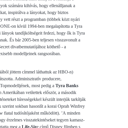
nyok számára kihívás, hogy ellenálljanak a
at, inspirálva a lányokat, hogy biztos
y vett részt a programban (többek közt nyári
TZONE-on kívül 1994-ben megalapította a Tyra
lányok tandíjköltségeit fedezi, hogy ők is Tyra
nak. És bár 2005-ben teljesen visszavonult a
Secret divatbemutatójához köthető - a
zexisebb modelljeinek rangsorában.
niából jöttem címmel láthattuk az HBO-n)
játszotta. Adminisztratív producere,
ő Topmodelljének, most pedig a
Tyra Banks
 Amerikában vetítettek először, a második
neteket hírességekkel készült interjúk tarkítják
k szerint sokban hasonlít a korai Oprah Winfrey
 fiatal tudósítójaként működött). ’A minden
hogy érzelmes visszatekintéseket tegyen kamasz-
gtatta meg a
Life-Siz
e című Disney filmben s