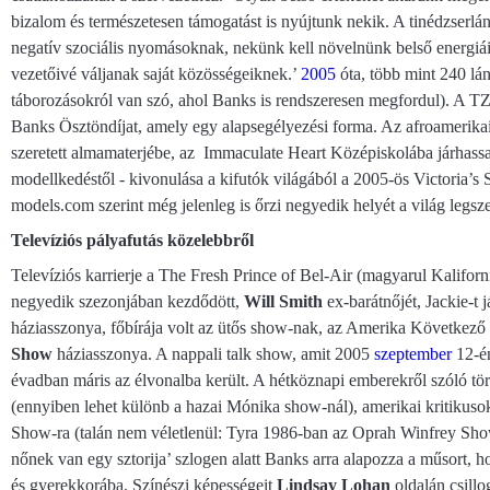
bizalom és természetesen támogatást is nyújtunk nekik. A tinédzserlá
negatív szociális nyomásoknak, nekünk kell növelnünk belső energiáik
vezetőivé váljanak saját közösségeiknek.’
2005
óta, több mint 240 lán
táborozásokról van szó, ahol Banks is rendszeresen megfordul). A 
Banks Ösztöndíjat, amely egy alapsegélyezési forma. Az afroamerikai 
szeretett almamaterjébe, az Immaculate Heart Középiskolába járhassa
modellkedéstől - kivonulása a kifutók világából a 2005-ös Victoria’s 
models.com szerint még jelenleg is őrzi negyedik helyét a világ legs
Televíziós pályafutás közelebbről
Televíziós karrierje a The Fresh Prince of Bel-Air (magyarul Kalifor
negyedik szezonjában kezdődött,
Will Smith
ex-barátnőjét, Jackie-t 
háziasszonya, főbírája volt az ütős show-nak, az Amerika Következ
Show
háziasszonya. A nappali talk show, amit 2005
szeptember
12-én
évadban máris az élvonalba került. A hétköznapi emberekről szóló törté
(ennyiben lehet különb a hazai Mónika show-nál), amerikai kritikuso
Show-ra (talán nem véletlenül: Tyra 1986-ban az Oprah Winfrey Show
nőnek van egy sztorija’ szlogen alatt Banks arra alapozza a műsort, 
és gyerekkorába. Színészi képességeit
Lindsay Lohan
oldalán csillo