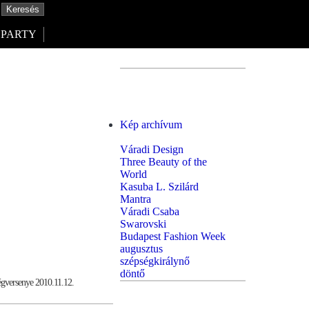
PARTY
Kép archívum
Váradi Design
Three Beauty of the
World
Kasuba L. Szilárd
Mantra
Váradi Csaba
Swarovski
Budapest Fashion Week
augusztus
szépségkirálynő
döntő
égversenye 2010.11.12.