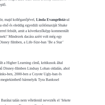
eplő.
ör, majd kolléganőjével,
Linda Evangelistá
val
 első és eleddig egyedüli szólómaxiját Shake
errel felsült, amit a következőképp kommentált
ek!’ Mindezek dacára azért volt még egy
 Disney filmben, a Life-Size-ban ’Be a Star’
t a Higher Learning című, kritikusok által
című Disney-filmben Lindsay Lohan oldalán, ahol
trinks-ben, 2000-ben a Coyote Ugly-ban és
ia megtekinthető bármelyik Tyra Bankssel
Barátai talán nem véletlenül nevezték el ’fekete