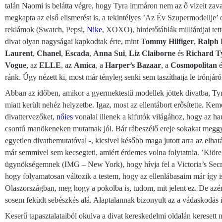
talán Naomi is belátta végre, hogy Tyra immáron nem az ő vizeit zava
megkapta az első elismerést is, a tekintélyes ’Az Év Szupermodellje’ d
reklámok (Swatch, Pepsi,
Nike
, XOXO), hirdetőtáblák milliárdjai tett
divat olyan nagyságai kapkodtak érte, mint
Tommy Hilfiger
,
Ralph 
Laurent
,
Chanel
,
Escada
,
Anna Sui
,
Liz Claiborne
és
Richard T
Vogue
, az
ELLE
, az
Amica
, a
Harper’s Bazaar
, a
Cosmopolitan
é
ránk. Úgy nézett ki, most már tényleg senki sem taszíthatja le trónjáró
Abban az időben, amikor a gyermektestű modellek jöttek divatba, Tyr
miatt került nehéz helyzetbe. Igaz, most az ellentábort erősítette. K
divattervezőket,
nőies
vonalai illenek a kifutók világához, hogy az h
csontú manökeneken mutatnak jól. Bár rábeszélő ereje sokakat meggyőz
egyetlen divatbemutatóval -, kicsivel később maga jutott arra az elhatá
már semmivel sem kecsegteti, amiért érdemes volna folytatnia. ’Kiör
ügynökségemnek (IMG – New York), hogy hívja fel a Victoria’s Secret
hogy folyamatosan változik a testem, hogy az ellenlábasaim már így 
Olaszországban, meg hogy a pokolba is, tudom, mit jelent ez. De azé
sosem feküdt sebészkés alá. Alaptalannak bizonyult az a vádaskodás is
Keserű tapasztalataiból okulva a divat kereskedelmi oldalán keresett