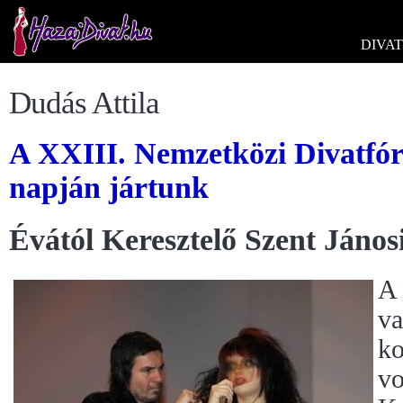
DIVAT
Dudás Attila
A XXIII. Nemzetközi Divatfóru
napján jártunk
Évától Keresztelő Szent János
A 
va
ko
vo