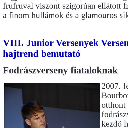
frufruval viszont szigorúan ellátott 
a finom hullámok és a glamouros sikk
VIII. Junior Versenyek Versen
hajtrend bemutató
Fodrászverseny fiataloknak
2007. f
Bourbo
otthont
fodrász
kezdő h