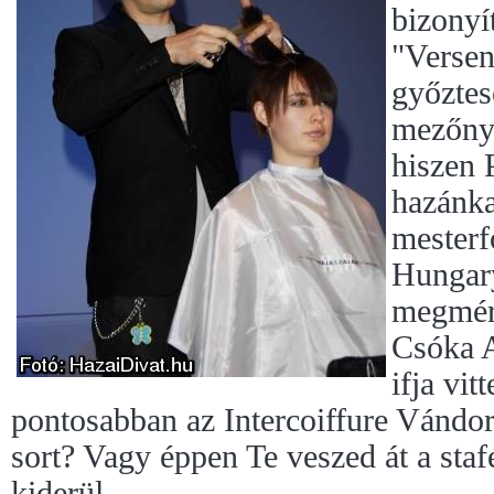
bizonyí
"Verse
győztes
mezőnyb
hiszen 
hazánka
mesterf
Hungary
megmére
Csóka A
ifja vit
pontosabban az Intercoiffure Vándork
sort? Vagy éppen Te veszed át a sta
kiderül...