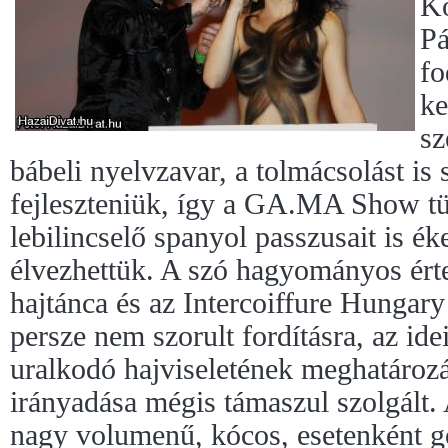
Ko
Pá
fo
ke
sz
bábeli nyelvzavar, a tolmácsolást is 
fejleszteniük, így a GA.MA Show tü
lebilincselő spanyol passzusait is é
élvezhettük. A szó hagyományos ér
hajtánca és az Intercoiffure Hungar
persze nem szorult fordításra, az ide
uralkodó hajviseletének meghatároz
irányadása mégis támaszul szolgált. 
nagy volumenű, kócos, esetenként g