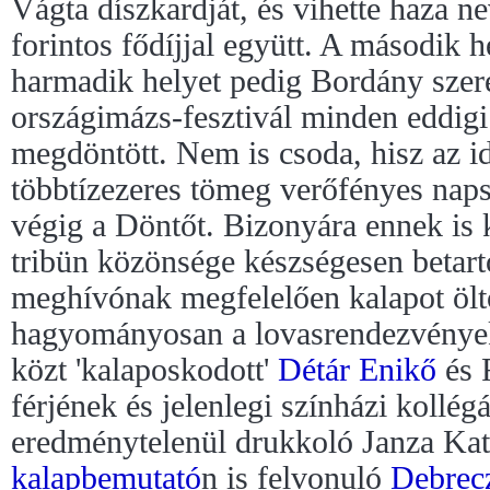
Vágta díszkardját, és vihette haza n
forintos fődíjjal együtt. A második 
harmadik helyet pedig Bordány szer
országimázs-fesztivál minden eddigi
megdöntött. Nem is csoda, hisz az id
többtízezeres tömeg verőfényes nap
végig a Döntőt. Bizonyára ennek is
tribün közönsége készségesen betart
meghívónak megfelelően kalapot öltö
hagyományosan a lovasrendezvények
közt 'kalaposkodott'
Détár Enikő
és 
férjének és jelenlegi színházi kollég
eredménytelenül drukkoló Janza Ka
kalapbemutató
n is felvonuló
Debrecz