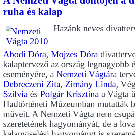
A Nemzeti Vágta döntőjén a dr
ruha és kalap
Hazánk neves divatter
Abodi Dóra
,
Mojzes Dóra
divatterv
kalaptervező az ország legnagyobb 
eseményére, a
Nemzeti Vágtá
ra terv
Debreczeni Zita
,
Zimány Linda
, Vég
Szilvia
és
Polgár Krisztina
a Vágta ü
Hadtörténeti Múzeumban mutatták be
műveit. A Nemzeti Vágta nem csupán
szeretetének hagyományát, de a lov
kalapviselési hagyományt is szeretné