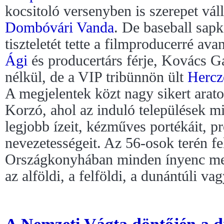
kocsitoló versenyben is szerepet vál
Dombóvári Vanda
. De baseball sapk
tiszteletét tette a filmproducerré av
Ági
és producertárs férje, Kovács Gá
nélkül, de a VIP tribünnön ült
Hercz
A megjelentek közt nagy sikert arato
Korzó, ahol az induló települések 
legjobb ízeit, kézműves portékáit, p
nevezetességeit. Az 56-osok terén fel
Országkonyhában minden ínyenc meg
az alföldi, a felföldi, a dunántúli vag