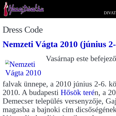
DIVAT
Dress Code
Nemzeti Vágta 2010 (június 2-
Vasárnap este befejez
falvak ünnepe, a 2010 június 2-6. kö
2010. A budapesti
Hősök teré
n, a 2
Demecser település versenyzője, Gaj
magasba a bajnoki cím dicsőségéne