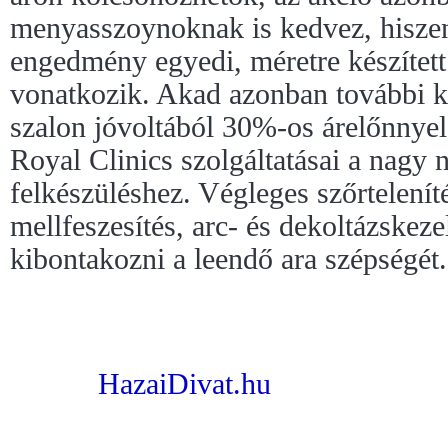
menyasszoynoknak is kedvez, hiszen 
engedmény egyedi, méretre készítet
vonatkozik. Akad azonban további 
szalon jóvoltából 30%-os árelőnnyel
Royal Clinics szolgáltatásai a nagy n
felkészüléshez. Végleges szőrtelenít
mellfeszesítés, arc- és dekoltázskezel
kibontakozni a leendő ara szépségét.
HazaiDivat.hu