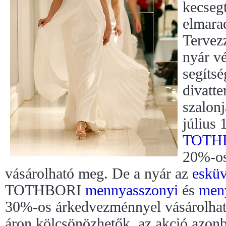
kecsegt
elmara
Tervezz
nyár vé
segítsé
divatte
szalonj
július 
TOTH
20%-o
vásárolható meg. De a nyár az
eskü
TOTHBORI
mennyasszonyi
és
men
30%-os árkedvezménnyel vásárolha
áron kölcsönözhetők, az akció azonba