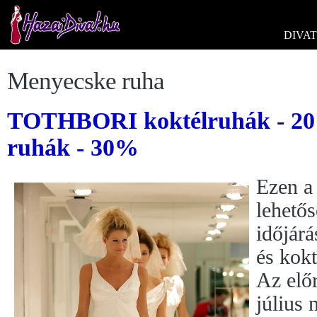
DIVAT
Menyecske ruha
TOTHBORI koktélruhák - 20
ruhák - 30%
Ezen a
lehetős
időjárá
és kokt
Az előr
július