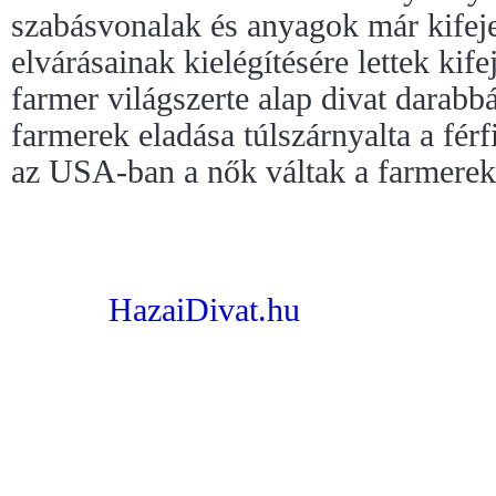
szabásvonalak és anyagok már kifeje
elvárásainak kielégítésére lettek kife
farmer világszerte alap divat darabb
farmerek eladása túlszárnyalta a férf
az USA-ban a nők váltak a farmerek 
HazaiDivat.hu