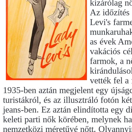
kizárólag n
Az időzítés 
Levi's farm
munkaruhaké
as évek Ame
vakációs cél
farmok, a n
kiránduláso
vették fel a
1935-ben aztán megjelent egy újságc
turistákról, és az illusztráló fotón k
jeans-ben. Ez aztán elindította egy 
keleti parti nők körében, melynek ha
nemzetközi méretűvé nőtt. Olyannyi