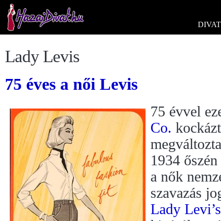
DIVAT
Lady Levis
75 éves a női Levis
75 évvel ez
Co.
kockázta
megváltoztat
1934 őszén 
a nők nemze
szavazás jo
Lady Levi’s