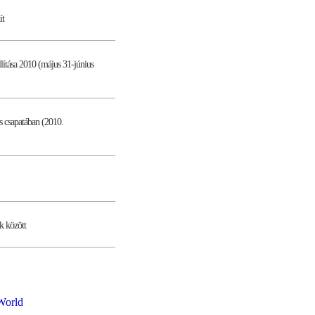
ít
tása 2010 (május 31-június
s csapatában (2010.
k között
World