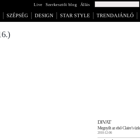
Live
Szerkesztői blog
Állás
SZÉPSÉG
DESIGN
STAR STYLE
TRENDAJÁNLÓ
16.)
DIVAT
Megnyílt az első Claire’s üz
2010-12-06