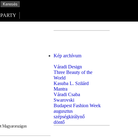
PARTY
Kép archívum
Váradi Design
Three Beauty of the
World
Kasuba L. Szilárd
Mantra
Váradi Csaba
Swarovski
Budapest Fashion Week
augusztus
szépségkirálynő
döntő
let Magyarországon