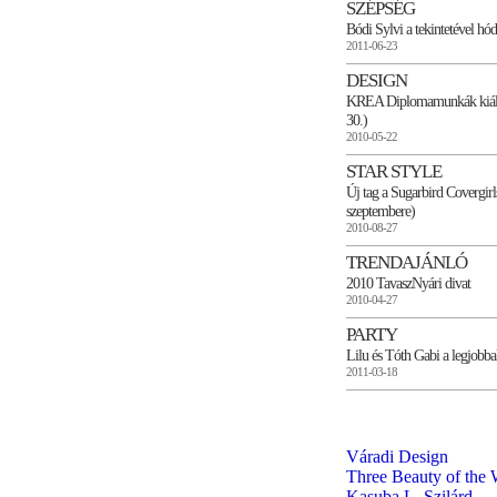
SZÉPSÉG
Bódi Sylvi a tekintetével hód
2011-06-23
DESIGN
KREA Diplomamunkák kiállí
30.)
2010-05-22
STAR STYLE
Új tag a Sugarbird Covergirl
szeptembere)
2010-08-27
TRENDAJÁNLÓ
2010 TavaszNyári divat
2010-04-27
PARTY
Lilu és Tóth Gabi a legjobba
2011-03-18
Váradi Design
Three Beauty of the 
Kasuba L. Szilárd