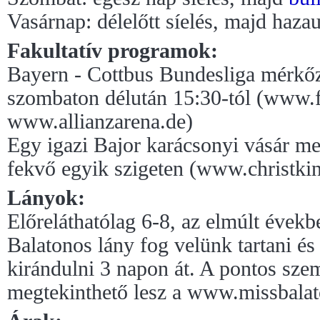
Vasárnap: délelőtt síelés, majd hazau
Fakultatív programok:
Bayern - Cottbus Bundesliga mérkőz
szombaton délután 15:30-tól (www.
www.allianzarena.de)
Egy igazi Bajor karácsonyi vásár m
fekvő egyik szigeten (www.christkin
Lányok:
Előreláthatólag 6-8, az elmúlt évek
Balatonos lány fog velünk tartani és e
kirándulni 3 napon át. A pontos sze
megtekinthető lesz a www.missbalat