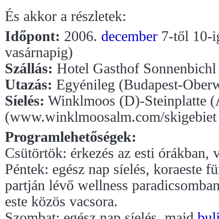
És akkor a részletek:
Időpont:
2006.
december
7-től 10-i
vasárnapig)
Szállás:
Hotel Gasthof Sonnenbichl
Utazás:
Egyénileg (Budapest-Ober
Síelés:
Winklmoos (D)-Steinplatte (
(www.winklmoosalm.com/skigebiet w
Programlehetőségek:
Csütörtök: érkezés az esti órákban, 
Péntek: egész nap síelés, koraeste 
partján lévő wellness paradicsomba
este közös vacsora.
Szombat: egész nap síelés, majd
bul