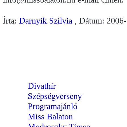
Írta:
Darnyik Szilvia
, Dátum: 2006-
Divathír
Szépségverseny
Programajánló
Miss Balaton
Modroczky Tímea