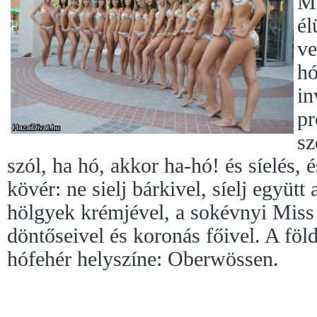
M
é
ve
hó
in
pr
sz
szól, ha hó, akkor ha-hó! és síelés, 
kövér: ne sielj bárkivel, síelj együt
hölgyek krémjével, a sokévnyi Miss 
döntőseivel és koronás főivel. A föl
hófehér helyszíne: Oberwössen.