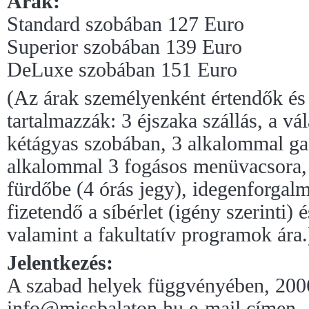
Árak:
Standard szobában 127 Euro
Superior szobában 139 Euro
DeLuxe szobában 151 Euro
(Az árak személyenként értendők és
tartalmazzák: 3 éjszaka szállás, a vál
kétágyas szobában, 3 alkalommal ga
alkalommal 3 fogásos menüvacsora, 1
fürdőbe (4 órás jegy), idegenforga
fizetendő a síbérlet (igény szerinti) 
valamint a fakultatív programok ára.
Jelentkezés:
A szabad helyek függvényében, 20
info@missbalaton.hu e-mail címen.