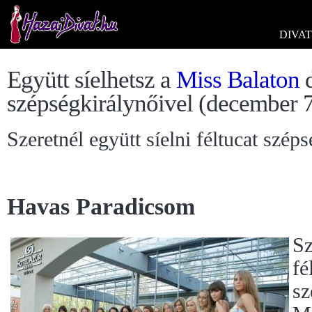
DIVAT
Együtt síelhetsz a
Miss Balaton
d
szépségkirálynőivel (december 7
Szeretnél együtt síelni féltucat szé
Havas Paradicsom
Sz
fé
sz