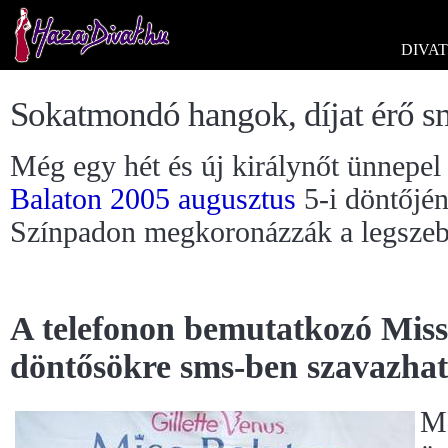
DIVAT
Sokatmondó hangok, díjat érő s
Még egy hét és új királynőt ünnepel
Balaton
2005
augusztus
5-i döntőjén
Színpadon megkoronázzák a legszeb
A telefonon bemutatkozó Mis
döntősökre sms-ben szavazhat
Mé