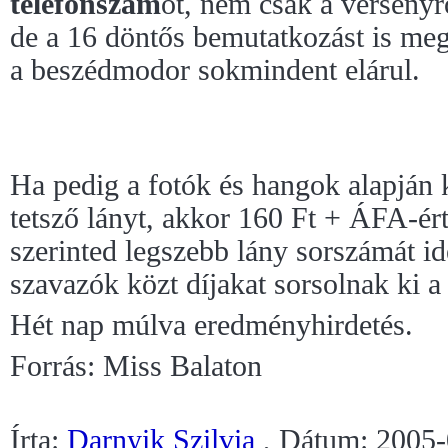
telefonszám
ot, nem csak a versenyrő
de a 16 döntős bemutatkozást is meg
a beszédmodor sokmindent elárul.
Ha pedig a fotók és hangok alapján 
tetsző lányt, akkor 160 Ft + ÁFA-ér
szerinted legszebb lány sorszámát i
szavazók közt díjakat sorsolnak ki a
Hét nap múlva eredményhirdetés.
Forrás: Miss Balaton
Írta:
Darnyik Szilvia
, Dátum: 2005-