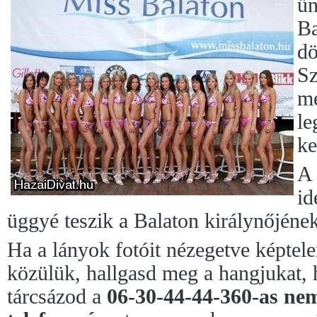
ün
Ba
dö
Sz
me
le
ke
A 
id
üggyé teszik a Balaton királynőjéne
Ha a lányok fotóit nézegetve képtele
közülük, hallgasd meg a hangjukat,
tárcsázod a
06-30-44-44-360-as nem