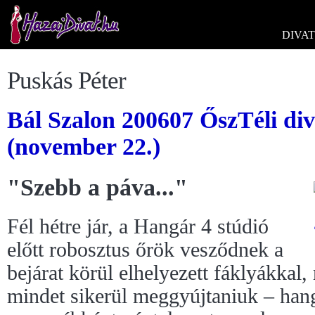
DIVAT
Puskás Péter
Bál Szalon 200607 ŐszTéli di
(november 22.)
"Szebb a páva..."
Fél hétre jár, a Hangár 4 stúdió
előtt robosztus őrök vesződnek a
bejárat körül elhelyezett fáklyákkal
mindet sikerül meggyújtaniuk – han