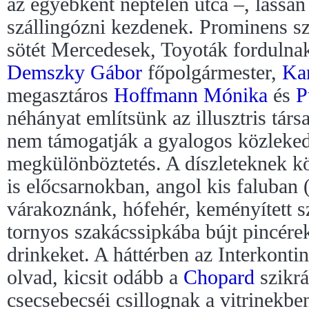
az egyébként néptelen utca –, lassan
szállingózni kezdenek. Prominens sz
sötét Mercedesek, Toyoták fordulnak
Demszky Gábor
főpolgármester,
Ka
megasztáros
Hoffmann Mónika
és
P
néhányat említsünk az illusztris társa
nem támogatják a gyalogos közleked
megkülönböztetés. A díszleteknek 
is előcsarnokban, angol kis faluban 
várakoznánk, hófehér, keményített s
tornyos szakácssipkába bújt pincére
drinkeket. A háttérben az Interkonti
olvad, kicsit odább a
Chopard
szikrá
csecsebecséi csillognak a vitrinekbe