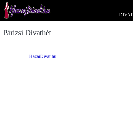
DIVAT
Párizsi Divathét
HazaiDivat.hu