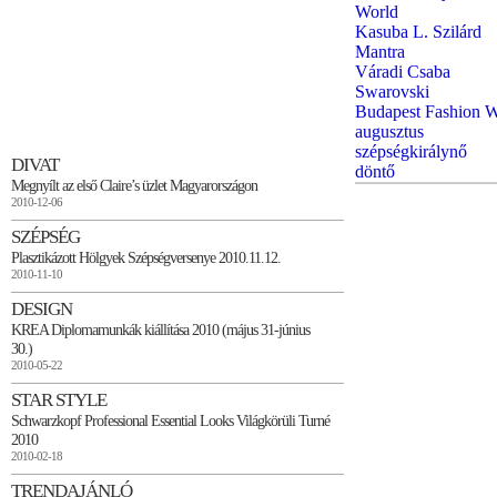
World
Kasuba L. Szilárd
Mantra
Váradi Csaba
Swarovski
Budapest Fashion 
augusztus
szépségkirálynő
DIVAT
döntő
Megnyílt az első Claire’s üzlet Magyarországon
2010-12-06
SZÉPSÉG
Plasztikázott Hölgyek Szépségversenye 2010.11.12.
2010-11-10
DESIGN
KREA Diplomamunkák kiállítása 2010 (május 31-június
30.)
2010-05-22
STAR STYLE
Schwarzkopf Professional Essential Looks Világkörüli Turné
2010
2010-02-18
TRENDAJÁNLÓ