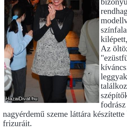
bizonyu
rendha
modellv
színfala
kilépett
Az öltö
"ezüstf
kíváncsi
leggyak
találko
szépítő
fodrász 
nagyérdemű szeme láttára készítette 
frizuráit.