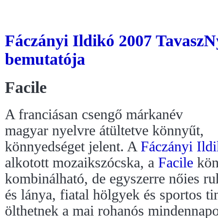
Fáczányi Ildikó 2007 TavaszN
bemutatója
Facile
A franciásan csengő márkanév
magyar nyelvre átültetve könnyűt,
könnyedséget jelent. A
Fáczányi Ild
alkotott mozaikszócska, a
Facile
kön
kombinálható, de egyszerre nőies ru
és lánya, fiatal hölgyek és sportos 
ölthetnek a mai rohanós mindennap