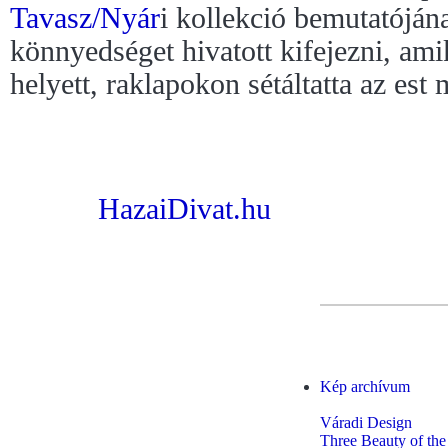
Tavasz/Nyár
i kollekció bemutatóján
könnyedséget hivatott kifejezni, amik
helyett, raklapokon sétáltatta az est 
HazaiDivat.hu
Kép archívum
Váradi Design
Three Beauty of the