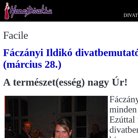
DIVAT
Facile
Fáczányi Ildikó divatbemutat
(március 28.)
A természet(esség) nagy Úr!
Fáczány
minden í
Ezúttal
divatbe