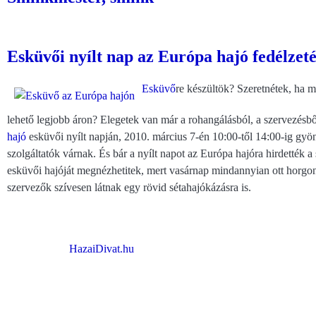
Esküvői nyílt nap az Európa hajó fedélzeté
Esküvő
re készültök? Szeretnétek, ha 
lehető legjobb áron? Elegetek van már a rohangálásból, a szervezésb
hajó
esküvői nyílt napján, 2010. március 7-én 10:00-től 14:00-ig gyö
szolgáltatók várnak. És bár a nyílt napot az Európa hajóra hirdették 
esküvői hajóját megnézhetitek, mert vasárnap mindannyian ott horgo
szervezők szívesen látnak egy rövid sétahajókázásra is.
HazaiDivat.hu