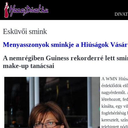
DIVAT
Esküvői smink
Menyasszonyok sminkje a Hiúságok Vására 
A nemrégiben Guiness rekorderré lett sm
make-up tanácsai
A WMN Hiúságo
érdeklődök elő
nagyérdeműt. 
létrehozott, fe
kínálta, egy v
fogfehérítésig
keresztelt, szí
telehintett pó