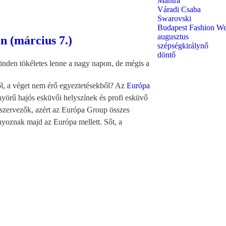
Mantra
Váradi Csaba
Swarovski
Budapest Fashion W
augusztus
n (március 7.)
szépségkirálynő
döntő
minden tökéletes lenne a nagy napon, de mégis a
ől, a véget nem érő egyeztetésekből? Az
Európa
nyörű hajós esküvői helyszínek és profi esküvő
a szervezők, azért az Európa Group összes
nyoznak majd az Európa mellett. Sőt, a