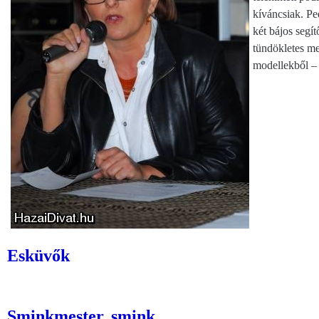
kíváncsiak. P
két bájos segít
tündökletes m
modellekből – k
Esküvők
Sminkmester, smink