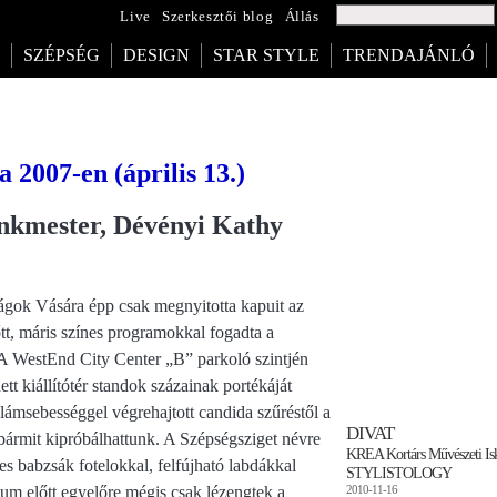
Live
Szerkesztői blog
Állás
SZÉPSÉG
DESIGN
STAR STYLE
TRENDAJÁNLÓ
2007-en (április 13.)
inkmester, Dévényi Kathy
k Vására épp csak megnyitotta kapuit az
tt, máris színes programokkal fogadta a
A WestEnd City Center „B” parkoló szintjén
dett kiállítótér standok százainak portékáját
illámsebességgel végrehajtott candida szűréstől a
DIVAT
 bármit kipróbálhattunk. A Szépségsziget névre
KREA Kortárs Művészeti Isk
nes babzsák fotelokkal, felfújható labdákkal
STYLISTOLOGY
dium előtt egyelőre mégis csak lézengtek a
2010-11-16