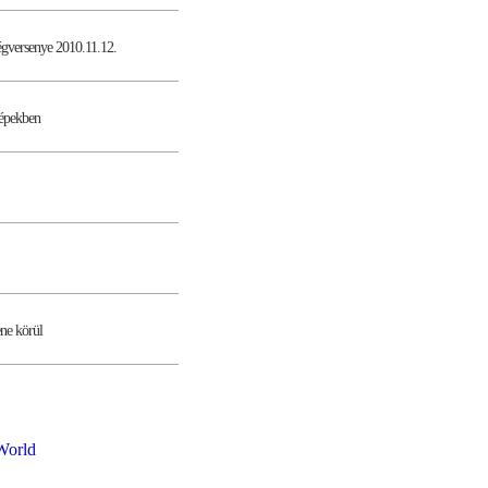
égversenye 2010.11.12.
képekben
ene körül
World