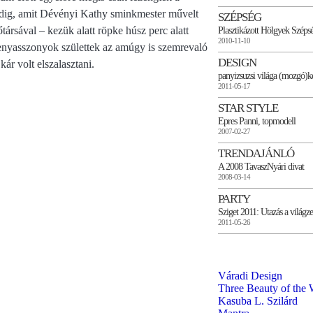
edig, amit Dévényi Kathy sminkmester művelt
SZÉPSÉG
őtársával – kezük alatt röpke húsz perc alatt
Plasztikázott Hölgyek Széps
2010-11-10
enyasszonyok születtek az amúgy is szemrevaló
DESIGN
ár volt elszalasztani.
panyizsuzsi világa (mozgó)
2011-05-17
STAR STYLE
Epres Panni, topmodell
2007-02-27
TRENDAJÁNLÓ
A 2008 TavaszNyári divat
2008-03-14
PARTY
Sziget 2011: Utazás a világz
2011-05-26
Váradi Design
Three Beauty of the 
Kasuba L. Szilárd