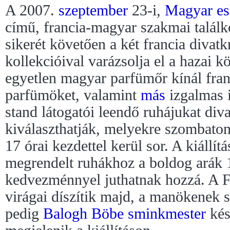
A 2007.
szeptember
23-i,
Magyar
e
című, francia-magyar szakmai talál
sikerét követően a két francia divat
kollekcióival varázsolja el a hazai k
egyetlen magyar parfümőr kínál fran
parfümöket, valamint
más
izgalmas i
stand látogatói leendő ruhájukat div
kiválaszthatják, melyekre szombaton
17 órai kezdettel kerül sor. A kiállít
megrendelt ruhákhoz a boldog arák 
kedvezménnyel juthatnak hozzá. A F
virágai díszítik majd, a manökenek s
pedig
Balogh Böbe
sminkmester
kész