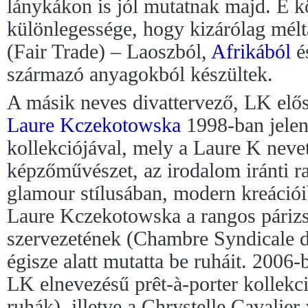
lánykákon is jól mutatnak majd. E k
különlegessége, hogy kizárólag mél
(Fair Trade) – Laoszból,
Afrikából
é
származó anyagokból készültek.
A másik neves divattervező, LK elős
Laure Kczekotowska
1998-ban jelent
kollekciójával, mely a Laure K nevet
képzőművészet, az irodalom iránti r
glamour stílusában, modern kreációi
Laure Kczekotowska a rangos párizs
szervezetének (Chambre Syndicale d
égisze alatt mutatta be ruháit. 2006
LK elnevezésű prêt-à-porter kollekció
ruhák), illetve a Chrystelle Cavalier