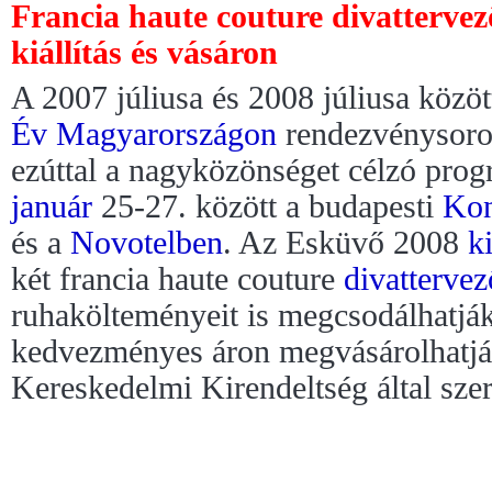
Francia haute couture divatterve
kiállítás és vásáron
A 2007 júliusa és 2008 júliusa közöt
Év Magyarországon
rendezvénysoroz
ezúttal a nagyközönséget célzó prog
január
25-27. között a budapesti
Kon
és a
Novotelben
. Az Esküvő 2008
ki
két francia haute couture
divattervez
ruhakölteményeit is megcsodálhatják,
kedvezményes áron megvásárolhatjá
Kereskedelmi Kirendeltség által szer