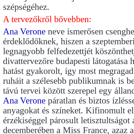
szépségéhez.
A tervezőkről bővebben:
Ana Verone
neve ismerősen csenghet
érdeklődőknek, hiszen a szeptemberi
legnagyobb felfedezettjét köszönthet
divattervezőre budapesti látogatása
hatást gyakorolt, így most megragad
ruháit a szélesebb publikumnak is b
távú tervei között szerepel egy álland
Ana Verone
páratlan és biztos ízléss
anyagokat és színeket. Kifinomult el
érzékiséggel párosult letisztultságot
decemberében a Miss France, azaz a