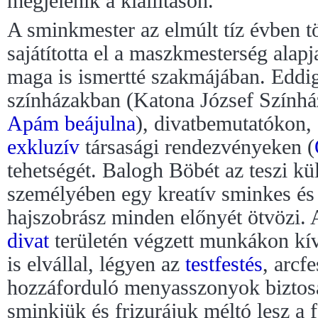
megjelenik a kiállításon.
A sminkmester az elmúlt tíz évben tö
sajátította el a maszkmesterség alapjai
maga is ismertté szakmájában. Eddi
színházakban (Katona József Színház
Apám beájulna
), divatbemutatókon,
exkluzív
társasági rendezvényeken (
tehetségét. Balogh Böbét az teszi k
személyében egy kreatív sminkes és
hajszobrász minden előnyét ötvözi. A
divat
területén végzett munkákon kí
is elvállal, légyen az
testfestés
, arcf
hozzáforduló menyasszonyok biztos
sminkjük és frizurájuk méltó lesz a 