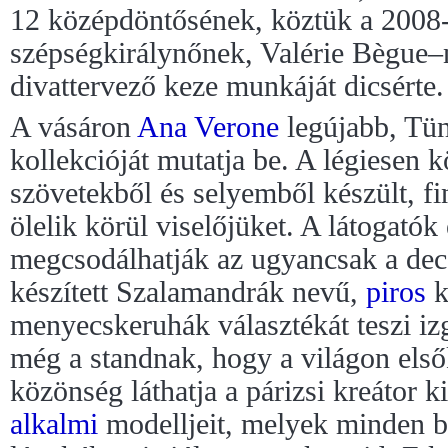
12 középdöntősének, köztük a 2008-
szépségkirálynőnek, Valérie Bègue–n
divattervező keze munkáját dicsérte.
A vásáron
Ana Verone
legújabb, Tün
kollekcióját mutatja be. A légiesen k
szövetekből és selyemből készült, f
ölelik körül viselőjüket. A látogatók
megcsodálhatják az ugyancsak a de
készített Szalamandrák nevű,
piros
k
menyecskeruhák választékát teszi i
még a standnak, hogy a világon első
közönség láthatja a párizsi kreátor k
alkalmi
modelljeit, melyek minden b