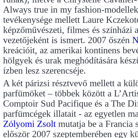
Always true in my fashion-modelleke
tevékenysége mellett Laure Kczeko
képzőművészeti, filmes és színházi a
vezetőjeként is ismert. 2007 őszén
N
kreációit, az amerikai kontinens bev
hölgyek és urak meghódítására készü
ízben lesz szerencséje.
A két párizsi résztvevő mellett a kül
parfümöket – többek között a L’Arti
Comptoir Sud Pacifique és a The D
parfümcégek illatait - az egyetlen m
Zólyomi Zsolt
mutatja be a Francia
először 2007 szeptemberében egy külö