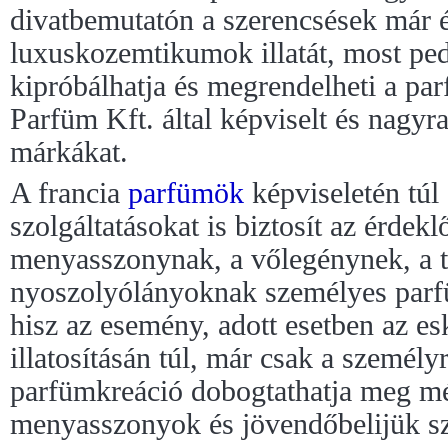
divatbemutatón a szerencsések már é
luxuskozemtikumok illatát, most pe
kipróbálhatja és megrendelheti a pa
Parfüm Kft. által képviselt és nagyra
márkákat.
A francia
parfümök
képviseletén túl
szolgáltatásokat is biztosít az érdek
menyasszonynak, a vőlegénynek, a 
nyoszolyólányoknak személyes parfü
hisz az esemény, adott esetben az 
illatosításán túl, már csak a személy
parfümkreáció dobogtathatja meg mé
menyasszonyok és jövendőbelijük sz