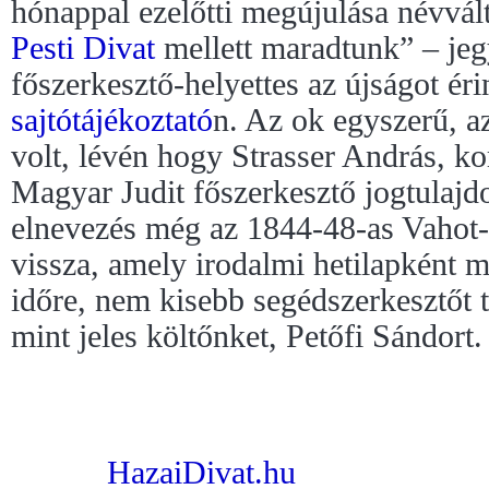
hónappal ezelőtti megújulása névválto
Pesti Divat
mellett maradtunk” – jeg
főszerkesztő-helyettes az újságot éri
sajtótájékoztató
n. Az ok egyszerű, az
volt, lévén hogy Strasser András, ko
Magyar Judit főszerkesztő jogtulajdo
elnevezés még az 1844-48-as Vahot
vissza, amely irodalmi hetilapként m
időre, nem kisebb segédszerkesztőt t
mint jeles költőnket, Petőfi Sándort
HazaiDivat.hu