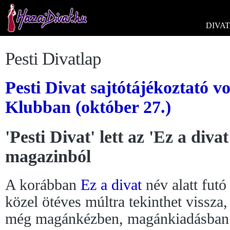
DIVAT
Pesti Divatlap
Pesti Divat sajtótájékoztató v
Klubban (október 27.)
'Pesti Divat' lett az 'Ez a divat
magazinból
A korábban
Ez a divat
név alatt fut
közel ötéves múltra tekinthet vissza,
még magánkézben, magánkiadásban v