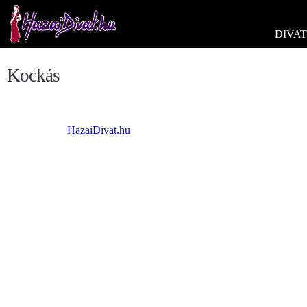
DIVAT
Kockás
HazaiDivat.hu