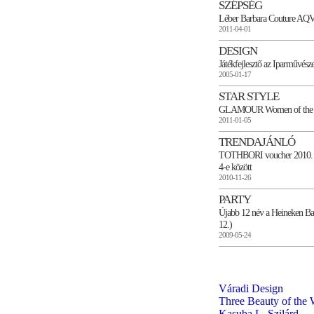
SZÉPSÉG
Léber Barbara Couture AQ
2011-04-01
DESIGN
Játékfejlesztő az Iparművész
2005-01-17
STAR STYLE
GLAMOUR Women of the Y
2011-01-05
TRENDAJÁNLÓ
TOTHBORI voucher 2010. 
4-e között
2010-11-26
PARTY
Újabb 12 név a Heineken Bal
12.)
2009-05-24
Váradi Design
Three Beauty of the 
Kasuba L. Szilárd