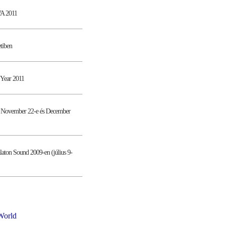
VA 2011
etiben
ear 2011
November 22-e és December
aton Sound 2009-en (július 9-
World