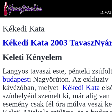
DIVAT
Kékedi Kata
Kékedi Kata 2003 TavaszNyár
Keleti Kényelem
Langyos tavaszi este, pénteki zsúfol
budapest
i Nagyörúton. Az exkluzív
kávézóban, melyet
Kékedi Kata
els
színhelyéül szemelt ki, már alig van
esemény csak fél óra múlva veszi ke