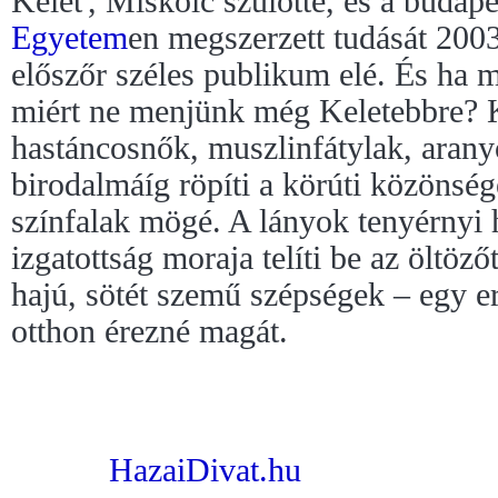
Kelet', Miskolc szülötte, és a budap
Egyetem
en megszerzett tudását 2003
előszőr széles publikum elé. És ha
miért ne menjünk még Keletebbre? 
hastáncosnők, muszlinfátylak, arany
birodalmáíg röpíti a körúti közönsé
színfalak mögé. A lányok tenyérnyi h
izgatottság moraja telíti be az öltöz
hajú, sötét szemű szépségek – egy er
otthon érezné magát.
HazaiDivat.hu